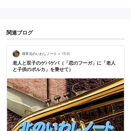
→
ロボキッス
→
恋のフーガ
→
愛の意味
を教えて！
→
関連ブログ
CD（初回）
恋のフーガ (初回仕様限定
•
尋常北のいわしノート
1年前
盤)
老人と双子のゲバゲバ（「恋のフーガ」に「老人
アーティスト:
W,なかにし礼,岩
と子供のポルカ」を乗せて）
谷時子,馬飼野康二,田中直
出版社/メーカー:
アップフロン
トワークス(ゼティマ)
発売日:
2005/02/09
メディア:
CD
クリック
: 17回
この商品を含むブログ (46件) を見る
CD（通常）