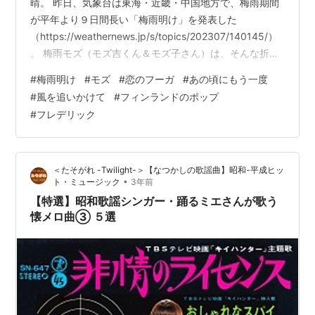
晴。 昨日、気象台は東海・近畿・中国地方で、梅雨期間
が平年より９日間長い「梅雨明け」を発表した
（https://weathernews.jp/s/topics/202307/140145/）
。 梅雨モズ（モズ吉くん＆モズ子さん）は、そんな折で
も未だ山へ帰っておらず、田んぼ周辺をあっちこっちと
#
梅雨明け
#
モズ
#
恋のフーガ
#
あの頃にもう一度
飛び回っている。 これまでは、この時期まで田んぼ周辺
#
風を追いかけて
#
フィンランドのポップ
にいるとは思いもせず、注目をしなかった中、田んぼの
#
フレデリック
アイドル「モズ」に気づくと、つい追いかけたくなっ
た。 それは、ちょうど、次の歌のようなウキウキ気分に
なってで、ある。(`･ω･´) 「追いかけて 追いかけ…
＜たそがれ -Twilight-＞【なつかしの歌謡曲】昭和-平成ヒッ
•
ト・ミュージック
3年前
【特選】昭和歌謡シンガー・踊るミエさんが歌う
懐メロ曲③ ５選