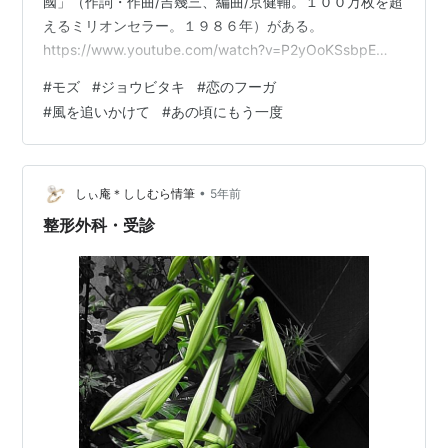
國」（作詞・作曲/吉幾三、編曲/京健輔。１００万枚を超
えるミリオンセラー。１９８６年）がある。
https://www.youtube.com/watch?v=P2yOoKSsbpE
https://www.youtube.com/watch?v=HQRUvo_ieM8 こ
#
モズ
#
ジョウビタキ
#
恋のフーガ
の歌詞１～３番の最終フレーズとして、「追いかけて、
#
風を追いかけて
#
あの頃にもう一度
追いかけて、追いかけて」がある。 この曲は「追いかけ
て」を３回繰り返しているが、それまでの歌謡曲には２
回繰り返す作品が多い。 例えば、次の過去記事にも触れ
ている、❶ザ・ピーナ…
•
しぃ庵＊ししむら情筆
5年前
整形外科・受診