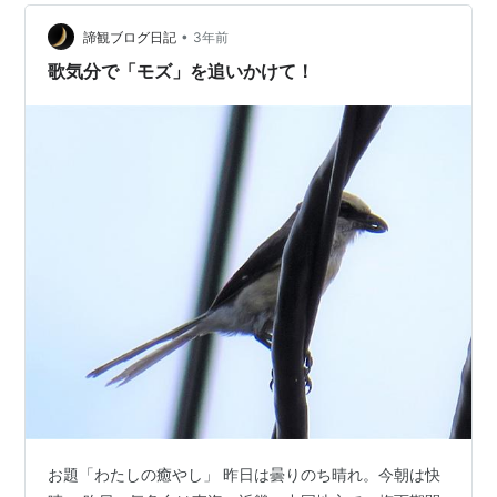
で愛好されていた。 音出しをして、音階を吹いてみる。
•
かすれてぼんやりした音しか出ない。 たまにいい音が出
諦観ブログ日記
3年前
るが、完全に吹き方を忘れてる。 （1年もほったらかしだ
歌気分で「モズ」を追いかけて！
もの、仕方ないか） とにかく、…
お題「わたしの癒やし」 昨日は曇りのち晴れ。今朝は快