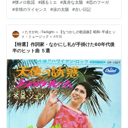
#
懐メロ歌謡
#
踊るミエ
#
真赤な太陽
#
恋のフーガ
今年27歳、自分が最初に会ったのはまだ女子大に通いな
#
非情のライセンス
#
涙の太陽
#
古い日記
がら歌謡バーでアルバイトしていた頃で、そこではあら
ゆるジャンルの歌を歌っていたように記憶している。 今
や1960年代カルチャーの再現を標榜した活動していて、
＜たそがれ -Twilight-＞【なつかしの歌謡曲】昭和-平成ヒッ
主に60年代の歌謡曲、それもどちらかというとサブカル
•
ト・ミュージック
4年前
チャー的な部分をフィーチャー…
【特選】作詞家・なかにし礼が手掛けた60年代後
半のヒット曲 ５選