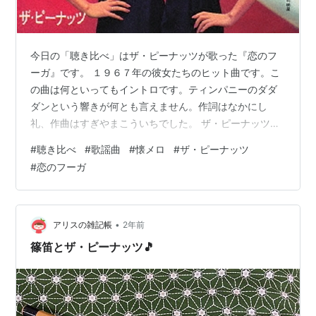
今日の「聴き比べ」はザ・ピーナッツが歌った『恋のフ
ーガ』です。 １９６７年の彼女たちのヒット曲です。こ
の曲は何といってもイントロです。ティンパニーのダダ
ダンという響きが何とも言えません。作詞はなかにし
礼、作曲はすぎやまこういちでした。 ザ・ピーナッツは
デビュー当初は洋楽のカバー曲が多く、そのおかげで日
#
聴き比べ
#
歌謡曲
#
懐メロ
#
ザ・ピーナッツ
本でも洋楽が流行るようになりました。その後オリジナ
#
恋のフーガ
ルのヒット曲も多数出されました。 当時は珍しい双子の
姉妹で１８歳の時、１９５９年「可愛い花」でデビュ
ー、１９７５年に引退しました。もったいなかったよう
な記憶があります。 姉の伊藤エミは沢田研二と結婚も、
•
アリスの雑記帳
2年前
その後離婚。７１歳で亡くなりました。 妹の伊藤…
篠笛とザ・ピーナッツ🎵