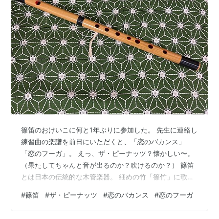
篠笛のおけいこに何と1年ぶりに参加した。 先生に連絡し
練習曲の楽譜を前日にいただくと、「恋のバカンス」
「恋のフーガ」。 えっ、ザ・ピーナッツ？懐かしい〜。
（果たしてちゃんと音が出るのか？吹けるのか？） 篠笛
とは日本の伝統的な木管楽器。 細めの竹「篠竹」に歌口
という息を吹き込む穴と指穴を開けたシンプルな構造の
#
篠笛
#
ザ・ピーナッツ
#
恋のバカンス
#
恋のフーガ
横笛。平安時代にはすでに広く使われており「龍笛（り
ゅうてき）」「能管（のうかん）」とは異なり庶民の間