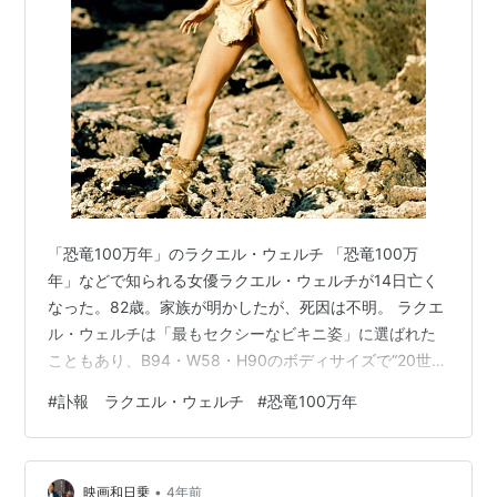
「恐竜100万年」のラクエル・ウェルチ 「恐竜100万
年」などで知られる女優ラクエル・ウェルチが14日亡く
なった。82歳。家族が明かしたが、死因は不明。 ラクエ
ル・ウェルチは「最もセクシーなビキニ姿」に選ばれた
こともあり、B94・W58・H90のボディサイズで“20世紀
最高のグラマー”と称された。 1940年にシカゴで生まれ
#
訃報 ラクエル・ウェルチ
#
恐竜100万年
た。 1966年の映画「ミクロの決死圏」に出演し名前を知
られるようになった。この映画を劇場でみたときは、ど
うやって撮影したのかと驚いた記憶がある。 その年に出
•
演した「恐竜100万年」では、セリフは少ないものの大胆
映画和日乗
4年前