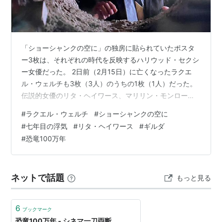
カゲと、一瞬だけ登場する大蜘蛛に関しては実物を合成
している。
ジュラッシク・パークが公開されるまでは、この映画
「ショーシャンクの空に」の独房に貼られていたポスタ
が恐竜映像のスタンダードだった。…もちろん科学的に
ー3枚は、それぞれの時代を反映するハリウッド・セクシ
はナンセンスな部分は多いが、生命感溢れる恐竜を高い
ー女優だった。 2日前（2月15日）に亡くなったラクエ
完成度で再現した映像技術とセンスは未だに高次元に有
ル・ウェルチも3枚（3人）のうちの1枚（1人）だった。
る事は疑いない。 この映画の魅力の半分は、これら恐
伝説的女優のリタ・ヘイワース、マリリン・モンローと
竜達であるが、もう半分を占めているのはラクウェル・
肩を並べるというところに、ラクエル・ウェルチのすご
#
ラクエル・ウェルチ
#
ショーシャンクの空に
さが改めてわかる。 アンディの刑務所にいた時の長さを
ウェルチの見事な肉体美にある。 当時のセックスシン
#
七年目の浮気
#
リタ・ヘイワース
#
ギルダ
も表していた。 【1940年代】リタ・ヘイワ―ス 【1950
ボルだったラクウェル・ウェルチの健康的な姿は、これ
#
恐竜100万年
年代】マリリン・モンロー 【1960年代】ラクエル・ウェ
また恐竜同様に魅力的だ。
ルチ そして、ポスターは、その先にある暗闇から抜け出
せる、生き生きとした明るい希望の象徴でもあった。
DVD
ネットで話題
もっと見る
■1940年代のリタ…
6
ブックマーク
恐竜100万年 - シネマ一刀両断