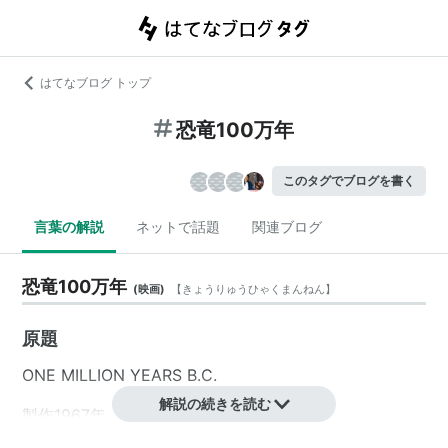
はてなブログ トップ
恐竜100万年
このタグでブログを書く
言葉の解説
ネットで話題
関連ブログ
恐竜100万年
(
映画
)
【
きょうりゅうひゃくまんねん
】
原題
ONE MILLION YEARS B.C.
解説の続きを読む
製作1967年 イギリス・アメリカ映画
製作：ハマー・フィルム