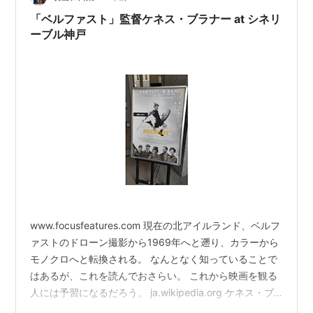
なビキニ姿で原始人を演じて大ブレイク。一躍ハリウッ
「ベルファスト」監督ケネス・ブラナー at シネリ
ドのセックス…
ーブル神戸
www.focusfeatures.com 現在の北アイルランド、ベルフ
ァストのドローン撮影から1969年へと遡り、カラーから
モノクロへと転換される。 なんとなく知っていることで
はあるが、これを読んでおさらい。 これから映画を観る
人には予習になるだろう。 ja.wikipedia.org ケネス・ブ
ラナー自身の家族がモデルと思しきプロテスタント家庭