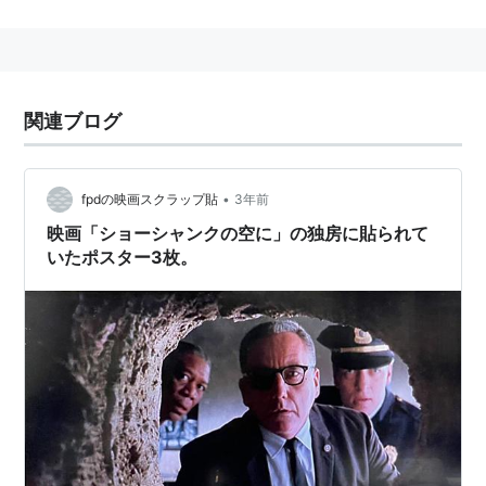
監督：ドン・チャフィ
製作＆脚色：マイケル・カレラス
特殊視覚効果：レイ・ハリーハウゼン
関連ブログ
ストーリー
ホラー映画で有名な英ハマープロが製作。恐竜はレイ・
•
fpdの映画スクラップ貼
3年前
ハリーハウゼンの手により甦り、スクリーンを縦横に暴
映画「ショーシャンクの空に」の独房に貼られて
れまわる。 黒髪の部族を追われた若者が、放浪の果
いたポスター3枚。
て、海の部族に出会い集落を襲ったアロザウルスを倒し
英雄となる。彼は美しい娘ラクウェル・ウェルチ,を連
れ、元居た山の部族に戻る。 そんな時、天変地異が起
り、山は噴火し、恐竜は地割れに飲み込まれる。 生き
残ったのは僅かな人たちだけであった。
数体の恐竜と翼竜と大亀はストップモーション・アニ
メで撮影されているが、荒野と地割れに飲み込まれるト