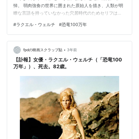
悼。 弱肉強食の世界に囲まれた原始人を描き、人類が明
瞭な言語を持っていなかった穴居時代のためセリフはほ
とんどない。ラクエル・ウェルチが全篇を通して鹿革の
#
ラクエル・ウェルチ
#
恐竜100万年
ビキニ姿で登場。巨大な恐竜、ウミガメ、トカゲ、猿人
の脅威を逃れ、愛を求めて岩山を駆けまわる。 ハマー・
プロが製作した英国映画で、スペインのカナリア諸島
•
（ランサローテ島とテネリフェ島）でロケ撮影が敢行さ
fpdの映画スクラップ貼
3年前
れた。監督はテレビ出身のドン・チャフィ。撮影はウィ
【訃報】女優・ラクエル・ウェルチ（「恐竜100
ルキー・クーパー、音楽…
万年」）、死去。82歳。