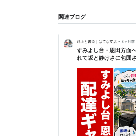
地名
関連ブログ
愛知県
刈谷市
恩田町
山口県
宇部市
恩田町
•
路上と書斎｜はてな支店
3ヶ月前
すみよし台・恩田方面へ
れて坂と静けさに包囲