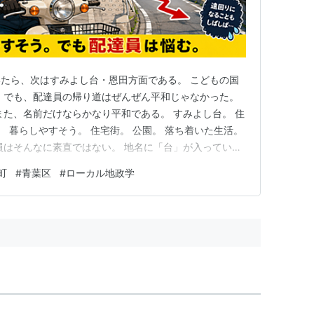
たら、次はすみよし台・恩田方面である。 こどもの国
 でも、配達員の帰り道はぜんぜん平和じゃなかった。
また、名前だけならかなり平和である。 すみよし台。 住
。 暮らしやすそう。 住宅街。 公園。 落ち着いた生活。
員はそんなに素直ではない。 地名に「台」が入ってい
が鳴る。 また台か。 また坂か。 また原付50ccに「が
町
#
青葉区
#
ローカル地政学
し台。 住みやすそうな名前。 だが、配達員にとって住み