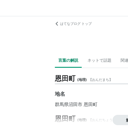
はてなブログ トップ
言葉の解説
ネットで話題
関
恩田町
(
地理
)
【
おんだまち
】
地名
群馬県
沼田市
恩田町
恩田町
(
地理
)
【
おんだちょう
】