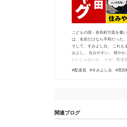
こどもの国・奈良町方面を書い
は、名前だけなら平和だった。
そして、すみよし台。 これも
みよし。 住みやすい。 穏やか
いいじゃないか。 だが、配達
る。 その時点で、心の中の警報
#
配達員
#
すみよし台
#
恩田
んばれ」と言う日か。 すみよ
やすいとは限らない。 届け…
関連ブログ