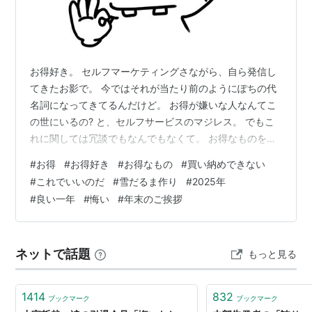
お得好き。 セルフマーケティングさながら、自ら発信し
てきたお影で。 今ではそれが当たり前のようにぽちの代
名詞になってきてるんだけど。 お得が嫌いな人なんてこ
の世にいるの? と、セルフサービスのマジレス。 でもこ
れに関しては冗談でもなんでもなくて。 お得なものを見
つける嗅覚が人より優れてるんじゃないかと。 綺麗好
#
お得
#
お得好き
#
お得なもの
#
買い納めできない
き、世話好き、人好きに次ぐ、立派な自己PRなるんじゃ
#
これでいいのだ
#
雪だるま作り
#
2025年
ないかと。 タダより高いものはないけど、安いに越した
#
良い一年
#
悔い
#
年末のご挨拶
ことはないをモットーに。 むしろ自負すらしてるの← そ
んなぽちが最近買ったお特なもの。 これはもう自己満で
しかないんだけど、載せていこうと思います。 ローファ
ネットで話題
もっと見る
ー 定価3580円 ⇨2,…
1414
832
ブックマーク
ブックマーク