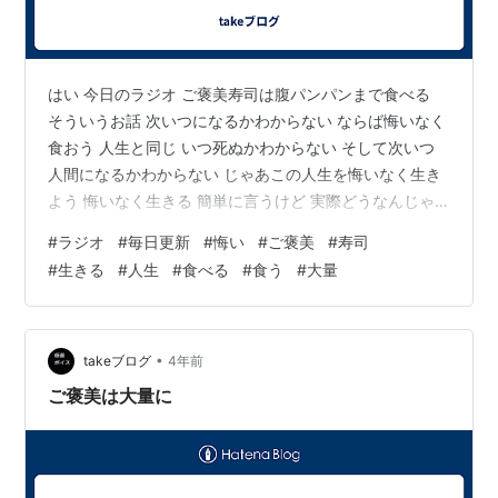
はい 今日のラジオ ご褒美寿司は腹パンパンまで食べる
そういうお話 次いつになるかわからない ならば悔いなく
食おう 人生と同じ いつ死ぬかわからない そして次いつ
人間になるかわからない じゃあこの人生を悔いなく生き
よう 悔いなく生きる 簡単に言うけど 実際どうなんじゃ
ムズカシイ。
#
ラジオ
#
毎日更新
#
悔い
#
ご褒美
#
寿司
#
生きる
#
人生
#
食べる
#
食う
#
大量
•
takeブログ
4年前
ご褒美は大量に