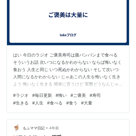
はい 今日のラジオ ご褒美寿司は腹パンパンまで食べる
そういうお話 次いつになるかわからない ならば悔いなく
食おう 人生と同じ いつ死ぬかわからない そして次いつ
人間になるかわからない じゃあこの人生を悔いなく生き
よう 悔いなく生きる 簡単に言うけど 実際どうなんじゃ
ムズカシイ。
#
ラジオ
#
毎日更新
#
悔い
#
ご褒美
#
寿司
#
生きる
#
人生
#
食べる
#
食う
#
大量
•
もふママ日記
4年前