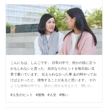
すが、改めて気づいたことは…
こんにちは、しんごです。 日常の中で、何かの役に立つ
かもしれないと思った、自分なりのヒントを毎日短い文
章で書いています。 伝えられなかった事 あの時やってお
けばよかったと、後悔することがあると思います。 その
ような後悔の中でも、誰かに何かを伝えたり、聞いたり
できなかったことというのは、特に後悔が大きいように
#
人生のヒント
#
後悔
#
人生
#
悔い
思います。 普段から気を付けているつもりでも、後悔し
てしまうような出来事が起こるという事は、もう少し心