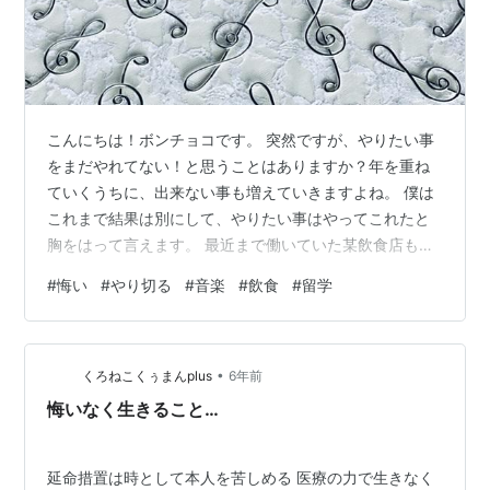
こんにちは！ボンチョコです。 突然ですが、やりたい事
をまだやれてない！と思うことはありますか？年を重ね
ていくうちに、出来ない事も増えていきますよね。 僕は
これまで結果は別にして、やりたい事はやってこれたと
胸をはって言えます。 最近まで働いていた某飲食店も、
「ここで勝負してみたい」と思ったことが、転職のキッ
#
悔い
#
やり切る
#
音楽
#
飲食
#
留学
カケでもありました。 bonchoko.com 残念ながら退職は
しましたが、何も悔いはありません。やり切れたなとい
う思いでスッキリしています。 もちろん「趣味」や
•
「夢」なども同じです。最近はコロナという未曾有の大
くろねこくぅまんplus
6年前
災害もあり、色々な事が滞ってしまいました。 そんな出
悔いなく生きること…
来事にも気持ちがブレなかったの…