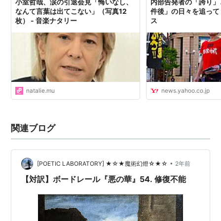
小室哲哉、涙の引退会見「悔いなし、
内部告発者の「誇り」
なんて言葉は出てこない」（写真12
件後」の日々を追って -
枚） - 音楽ナタリー
ス
natalie.mu
news.yahoo.co.jp
関連ブログ
•
[POETIC LABORATORY] ★☆★魔術幻燈☆★☆
2年前
【対訳】ボードレール『悪の華』54. 修復不能