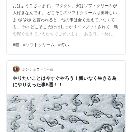
おはようございます。 ワタクシ、実はソフトクリームが
大好きなんです。 どこそこのソフトクリームは美味しい
よ 😘😘😘 と言われると、他の事は全く覚えていなくて
も、その どこそこ だけはしっかりインプットされて、執
念深く覚えているたちでございます。 ある日、一緒にテ
ニスをしていた女子 Aちゃんが申すには 🥰ねえねえ、最
#
猫
#
ソフトクリーム
#
悔い
近オープンしたノーマルってソフトクリーム屋さん、知
ってる？ ええええええ！ソフトクリーㇺ？ あいや、姐さ
ん、聞捨てならないことを仰る！で？ テニスなんかソッ
•
チノケで、Aちゃんに詰め寄ってゆきました。 🥰うふふ
ボンチョコ
5年前
ん。それがもう最高なの！ その時、やはりご一緒してい
やりたいことは今すぐやろう！悔いなく生きる為
たMちゃん 😖え？ノーマ…
にやり切った事5選！！