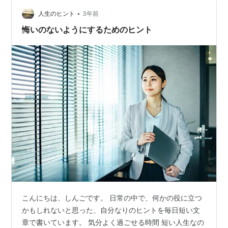
構えというのを変えておいた方が良いのかもしれませ
•
ん。 今すぐ伝える 誰かに言っておきたい事や、聞きたい
人生のヒント
3年前
ことがあったら、なるべく今すぐやるようにします。 例
悔いのないようにするためのヒント
えば、感謝を伝えたいとおもっている人…
こんにちは、しんごです。 日常の中で、何かの役に立つ
かもしれないと思った、自分なりのヒントを毎日短い文
章で書いています。 気分よく過ごせる時間 短い人生なの