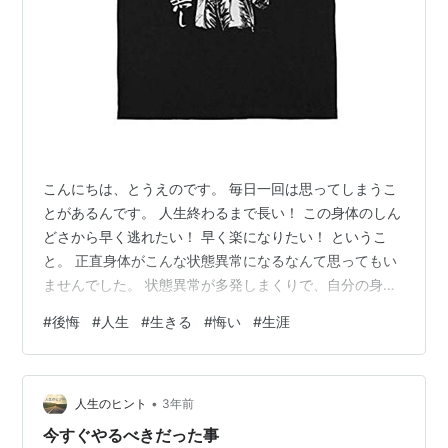
こんにちは、とうえのです。 毎日一回は思ってしまうこ
とがあるんです。 人生終わるまで長い！ この身体のしん
どさから早く逃れたい！ 早く楽になりたい！ というこ
と。 正直身体がこんな状態異常になるなんて思ってもい
ませんでした。 状態異常が多発しまくりで、自分の身体
が一番のストレス発生源になっています。 一体いつまで
#
後悔
#
人生
#
生きる
#
悔い
#
生涯
このしんどい身体にいなければならないんだろう？ 自問
自答しながらなんとか必死に生存しております。 最近知
っている人が亡くなりました。 お亡くなりになる数日前
•
には話もしたのですが、突然の訃報でした。 ああ、人っ
人生のヒント
3年前
て死ぬんだな。 という当たり前の感想しかなかったので
今すぐやるべきだった事