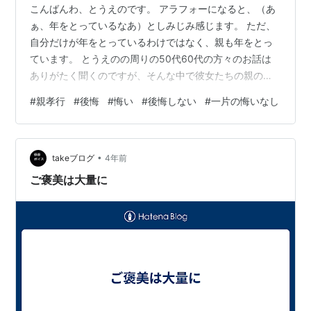
こんばんわ、とうえのです。 アラフォーになると、（あ
ぁ、年をとっているなあ）としみじみ感じます。 ただ、
自分だけが年をとっているわけではなく、親も年をとっ
ています。 とうえのの周りの50代60代の方々のお話は
ありがたく聞くのですが、そんな中で彼女たちの親のお
話を聞くと、いつか自分にも降りかかってくる内容かも
#
親孝行
#
後悔
#
悔い
#
後悔しない
#
一片の悔いなし
なあと身にしみることがあります。 親御さんが現在進行
形で病院や施設にいらっしゃる方、実家にご健在だけど
目に見えた衰えでプチショックを受ける話、嫁いだけど
•
実母の通院や買い物などの援助を毎週末にしている方な
takeブログ
4年前
どなど。 すでにお亡くなりになっている方からもお話を
ご褒美は大量に
聞いたりもするのですが、親孝行はやって…