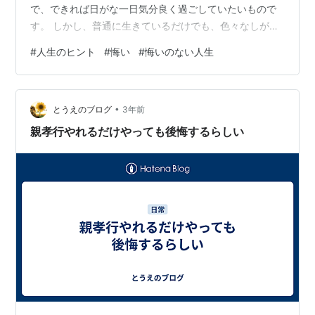
で、できれば日がな一日気分良く過ごしていたいもので
す。 しかし、普通に生きているだけでも、色々なしがら
みがあったり、仕事の関係があったりして、気を使わな
#
人生のヒント
#
悔い
#
悔いのない人生
ければいけない状況というのもあるものです。 時間がい
くらでもあれば、こういった事にガンガン付き合ってい
けると思いますが、時間は有限ですし、しかも年齢が上
•
がっていくと時間が進む速度は急加速しています。 そう
とうえのブログ
3年前
いう状況なのにもかかわらず、まるで時間がいくらでも
親孝行やれるだけやっても後悔するらしい
あるように他人の都合に時間を使ってしま…