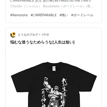
L’IRRÉPARABLE 訳注 悪の華Les Fleurs du mal (1861)
Charles（シャルル） Baudelaire（ボードレール）/萩原
學（訳） 憂鬱と理想SPLEEN ET IDÉAL
#
Remordre
#
L’IRRÉPARABLE
#
悔い
#
ボードレール
www.youtube.com www.youtube.com
www.youtube.com www.youtube.com
www.youtube.com www.youtube.…
•
とうえのブログ
3年前
悩むな迷うなためらうな[人生は短い]