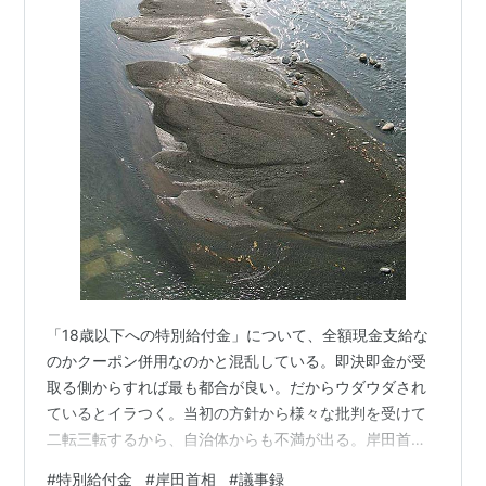
「18歳以下への特別給付金」について、全額現金支給な
のかクーポン併用なのかと混乱している。即決即金が受
取る側からすれば最も都合が良い。だからウダウダされ
ているとイラつく。当初の方針から様々な批判を受けて
二転三転するから、自治体からも不満が出る。岸田首相
はブレていると言われだす。 なんでこうなるか・・・選
#
特別給付金
#
岸田首相
#
議事録