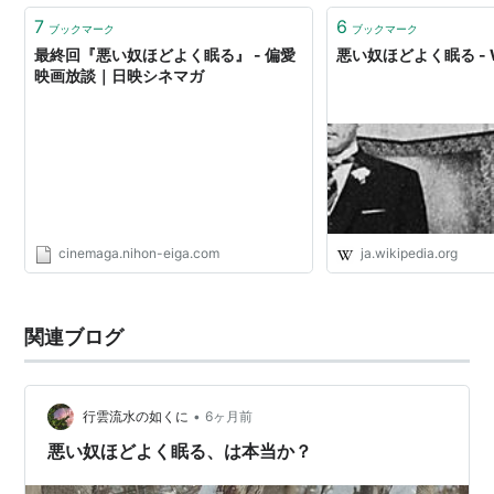
7
6
ブックマーク
ブックマーク
最終回『悪い奴ほどよく眠る』 - 偏愛
悪い奴ほどよく眠る - Wi
映画放談｜日映シネマガ
cinemaga.nihon-eiga.com
ja.wikipedia.org
関連ブログ
•
行雲流水の如くに
6ヶ月前
悪い奴ほどよく眠る、は本当か？