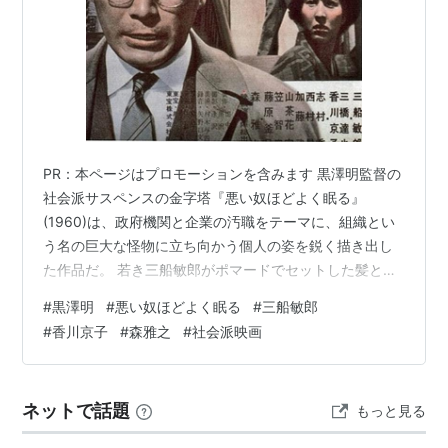
PR：本ページはプロモーションを含みます 黒澤明監督の
社会派サスペンスの金字塔『悪い奴ほどよく眠る』
(1960)は、政府機関と企業の汚職をテーマに、組織とい
う名の巨大な怪物に立ち向かう個人の姿を鋭く描き出し
た作品だ。 若き三船敏郎がポマードでセットした髪と黒
縁眼鏡という出で立ちで、クールな主人公・西幸一を演
#
黒澤明
#
悪い奴ほどよく眠る
#
三船敏郎
じている。 汚職事件の隠蔽工作により自殺に追い込まれ
#
香川京子
#
森雅之
#
社会派映画
た父の復讐を誓う西は土地開発公社の副社長、岩淵（森
雅之）の懐深くに飛び込むが・・・。 60年以上経った今
も本作が観る者の心を揺さぶるのはなぜなのか。鮮烈な
ネットで話題
もっと見る
オープニングから、静かながらも重苦しいラストまで、
その演出の意図と作品に込められたメッ…