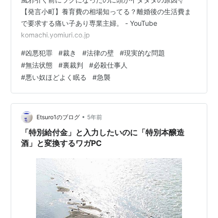
【発言小町】養育費の相場知ってる？離婚後の生活費ま
で要求する痛い子あり専業主婦。 - YouTube
komachi.yomiuri.co.jp
#
凶悪犯罪
#
裁き
#
法律の壁
#
現実的な問題
#
無法状態
#
裏裁判
#
必殺仕事人
#
悪い奴ほどよく眠る
#
急襲
•
Etsuro1のブログ
5年前
「特別給付金」と入力したいのに「特別本醸造
酒」と変換するワガPC