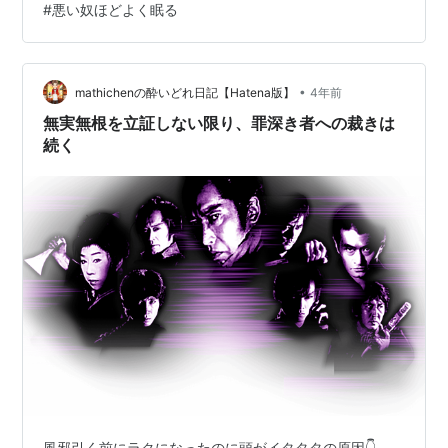
#
悪い奴ほどよく眠る
るのだろう。 そんなことを考えたら、「市井の平凡な暮
らし」の方がよほど平穏に暮らせる。 似たような表現で
「悪い奴ほど出世する」という言葉もある。 最近の傾向
•
として、謙虚とかけ離れたナルシスト型リーダー（俗に
mathichenの酔いどれ日記【Hatena版】
4年前
いう悪い奴）が幅を利かせている。 プーチンしかり、ト
無実無根を立証しない限り、罪深き者への裁きは
ランプなどはその最たるものだろう。 …
続く
風邪引く前にラクになったのに頭がイタタタの原因👇