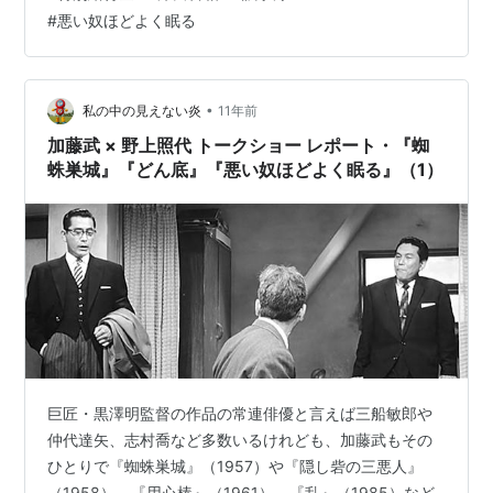
挙公約時点での制度設計の見通しが甘い、というよりも
#
悪い奴ほどよく眠る
熟考されていなかったからこうなった？んだろう。ま
あ、どのみち始まりは不完全なものであり、様々な意見
や事情を考慮して議論すれば、二転三転するのは当然の
ナリユキであって、それが悪いコトとは思えない。 昨日
•
私の中の見えない炎
11年前
も書いたが、一石二鳥以上の目的が課せられている…
加藤武 × 野上照代 トークショー レポート・『蜘
蛛巣城』『どん底』『悪い奴ほどよく眠る』（1）
巨匠・黒澤明監督の作品の常連俳優と言えば三船敏郎や
仲代達矢、志村喬など多数いるけれども、加藤武もその
ひとりで『蜘蛛巣城』（1957）や『隠し砦の三悪人』
（1958）、『用心棒』（1961）、『乱』（1985）など