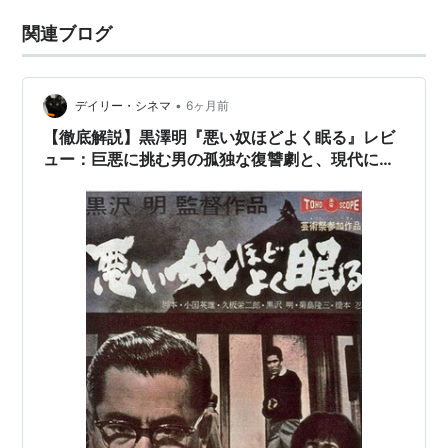
関連ブログ
•
デイリー・シネマ
6ヶ月前
【徹底解説】黒澤明『悪い奴ほどよく眠る』レビ
ュー：巨悪に挑む男の孤独な復讐劇と、現代に響
く警鐘