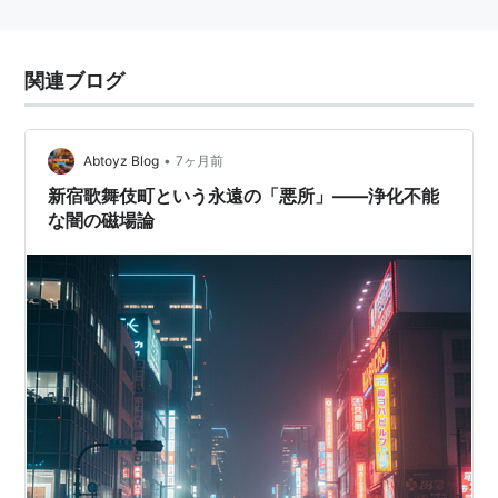
関連ブログ
•
Abtoyz Blog
7ヶ月前
新宿歌舞伎町という永遠の「悪所」――浄化不能
な闇の磁場論