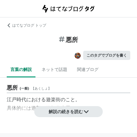
はてなブログ トップ
悪所
このタグでブログを書く
言葉の解説
ネットで話題
関連ブログ
悪所
(
一般
)
【
あくしょ
】
江戸時代における遊楽街のこと。
具体的には遊郭や歌舞伎小屋などをさす。
解説の続きを読む