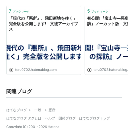
を口にするだけで、多くの人の表情が微妙に変わる。好
奇心、嫌悪、憧憬、恐怖――様々な感情が入り…
7
5
ブックマーク
ブックマーク
「現代の『悪所』、飛田新地を往く」
初公開!『宝山寺―悪
完全版を公開します! - 文徒アーカイブ
訪』ノーカット版 - 
ス
teru0702.hatenablog.com
teru0702.hatenablog
関連ブログ
はてなブログ
>
一般
>
悪所
はてなブログ タグとは
ヘルプ
開発ブログ
はてなブログトップ
Copyright (C) 2001-
2026
Hatena.