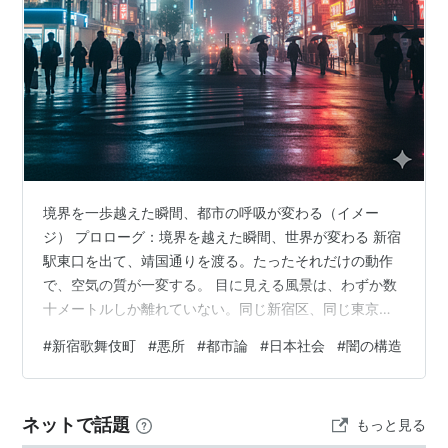
境界を一歩越えた瞬間、都市の呼吸が変わる（イメー
ジ） プロローグ：境界を越えた瞬間、世界が変わる 新宿
駅東口を出て、靖国通りを渡る。たったそれだけの動作
で、空気の質が一変する。 目に見える風景は、わずか数
十メートルしか離れていない。同じ新宿区、同じ東京
都、同じ日本国。しかし、靖国通りを境に、世界は二つ
#
新宿歌舞伎町
#
悪所
#
都市論
#
日本社会
#
闇の構造
に裂けているように感じられる。片側には清潔な高層ビ
ル群と、スマートフォンを片手に歩く観光客たち。もう
片側には、ネオンの洪水と、夜の奥底から這い上がって
ネットで話題
もっと見る
くるような人間たちの気配。 新宿歌舞伎町。 この六文字