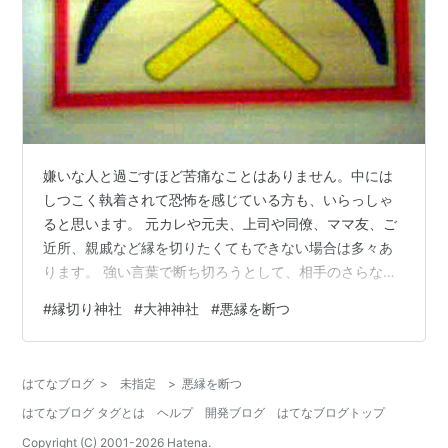
嫌いな人と過ごすほど苦痛なことはありません。中には
しつこく執着されて恐怖を感じている方も、いらっしゃ
ると思います。 元カレや元夫、上司や同僚、ママ友、ご
近所、親戚など縁を切りたくてもできない場合は多々あ
ります。 強い言葉で断ち切ろうとして、相手のさらなる
執念や怨恨の障りを受けてしまうのも怖いですよね。 中
#
縁切り神社
#
大神神社
#
悪縁を断つ
には攻撃的で何かと妨害してくる人物もいます。 悪縁切
りは何も人間に限ったことではありません。 病気や悪
運、因縁、厄、悪い習慣、などの悪縁も縁切り神社は、
はてなブログ
>
未指定
>
悪縁を断つ
祓ってくださいます。 私が今までお参りして縁切りに成
はてなブログ タグとは
ヘルプ
開発ブログ
はてなブログトップ
功した、おすすめの神社と参拝方法をご紹介します。 悪
縁切り神社に行く前に ①粗塩 ②清酒（…
Copyright (C) 2001-
2026
Hatena.