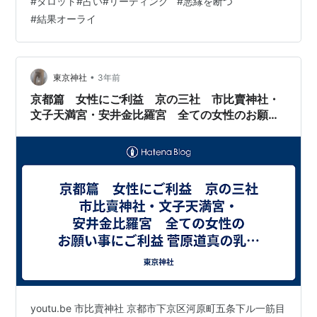
#
タロット#占い#リーディング
#
悪縁を断つ
と悪い流れが終わるのかも。これからたくさんの幸運が
#
結果オーライ
訪れることを信じよう。 ameblo.jp
•
東京神社
3年前
京都篇 女性にご利益 京の三社 市比賣神社・
文子天満宮・安井金比羅宮 全ての女性のお願い
事にご利益 菅原道真の乳母 怖いくらい悪縁を切
る あなたの知らない日本 100年前の日本の写
真が凄過ぎる
youtu.be 市比賣神社 京都市下京区河原町五条下ル一筋目