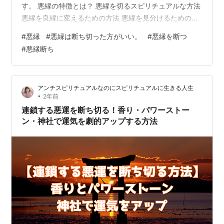
す。 悪縁の特徴とは？ 悪縁を切るスピリチュアルな方法
悪縁を良縁に変えるための方法 悪縁を見分けるための症
状とは？ 悪縁を切る方法としての神社やお寺の参拝 最強
#
悪縁
#
悪縁は断ち切った方がいい。
#
悪縁を断つ
の縁切りスポットとしての神社ランキング５選 【京都
#
悪縁断ち
府】安井金比羅宮 【東京】縁切榎 【東京】豊川稲荷東京
別院 【大阪府】石切劔箭神社 【神奈川県】東慶寺 悪縁
を切るためのパワーストーン 恋愛や離婚に効果的なパワ
アンチスピリチュアルなのにスピリチュアルに生きる人生
ーストーン オニキス カイヤナイト 病気や災いから縁を
•
2年前
切るのに効果的なパワ…
連鎖する悪運を断ち切る！香り・パワーストー
ン・神社で運気を劇的アップする方法