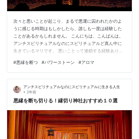
次々と悪いことが起こり、まるで悪運に囚われたかのよ
うに感じる時期はもしかしたら、誰しも一度は経験した
ことがあるかもしれません。 こんにちは、こんばんは。
アンチスピリチュアルなのにスピリチュアルど真ん中に
生きているマリです。 悪いことって連鎖する経験ありま
せんか？ 私は嫌なことが続くと『きえーっ』って叫びた
#
悪縁を断つ
#
パワーストーン
#
アロマ
くなります。笑 そんな時、どうすれば悪運を断ち切り、
ポジティブなエネルギーを取り戻したいですよね？ 今回
は、悪運を断ち切るためにできる具体的な方法につい
アンチスピリチュアルなのにスピリチュアルに生きる人生
て、香りやパワーストーン、日常の習慣、そして悪縁を
•
2年前
断ち切る神社などを交えながらご紹介します。 悪運の原
悪縁を断ち切りる！縁切り神社おすすめ１０選
因とは？ 悪運とは何か？ 悪運とは、連…