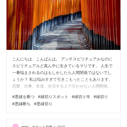
こんにちは、こんばんは。 アンチスピリチュアルなのに
スピリチュアルど真ん中に生きているマリです。 人生で
一番悩まされるのはもしかしたら人間関係ではないでし
ょうか？ 私は悩みすぎて引きこもったこともあります。
恋愛、仕事、友達、生活する上で欠かせない人間関係の
中でも自分にとって悪縁となっているものもあるでしょ
#
悪縁を断つ
#
縁切りスポット
#
縁切り寺
#
縁切り
う。 自分の力で断ち切る事ができれば良いですが、どう
#
悪縁断ち
#
悪縁切り
にもできないこともありますよね。 悪い絆を切る利点が
ある神社やお寺は力強いパワーがあると言われていま
す。 中途半端な気持ちで行くと、呪いのようなネガティ
ブな考えに取り込まれてしまうかもしれません。真っ直
•
mimi タロット分析
2年前