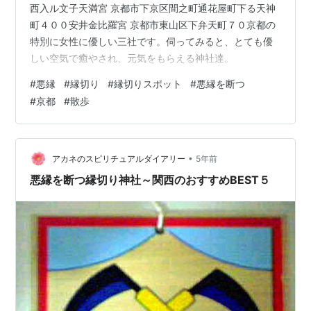
西入ル文子天満宮 京都市下京区間之町通花屋町下る天神
町４００安井金比羅宮 京都市東山区下弁天町７０京都の
特別に女性に優しい三社です。伺ってみると、とても優
しい空気で癒やされ、元気をもらえる神社達。
#
悪縁
#
縁切り
#
縁切りスポット
#
悪縁を断つ
#
京都
#
散歩
•
アカネのスピリチュアルダイアリー
5年前
悪縁を断つ縁切り神社～関西のおすすめBEST５