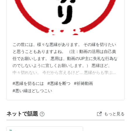
この世には、様々な悪縁があります。 その縁を切りたい
と思うこともありますよね。 （注：動画の活用は自己責
任でお願いします。 悪用は、動画のUP主に失礼な行為な
のでしないように宜しくお願いします。） 悪縁ほど、
中々切れない。 今だから言えるけど… 悪縁からも学ぶこ
とがあるが… 祈祷動画を活用する。 締め。 悪縁ほど、
#
悪縁を切るには
#
悪縁を断つ
#
祈祷動画
中々切れない。 悪縁ほど、波動が強いのか何なのか分か
#
悪い縁ほどしつこい
らないけど 切りたくても切れなくて、苦しい思いをして
しまう。 その縁も、何か理由があって縁ができてしまっ
たことに 中々気づかないこともありますよね。 それどこ
ネットで話題
もっと見る
ろか、引き寄せてしまうんですよ（；^ω^） 困ったこと
にね。引き寄せてしま…