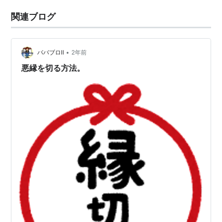
関連ブログ
•
ババブロⅡ
2年前
悪縁を切る方法。