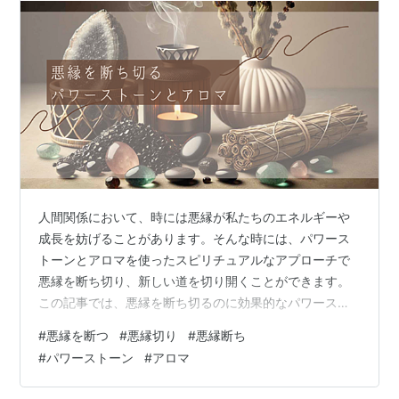
人間関係において、時には悪縁が私たちのエネルギーや
成長を妨げることがあります。そんな時には、パワース
トーンとアロマを使ったスピリチュアルなアプローチで
悪縁を断ち切り、新しい道を切り開くことができます。
この記事では、悪縁を断ち切るのに効果的なパワースト
ーンとアロマ、そしてそれらを活用した実践方法をご紹
#
悪縁を断つ
#
悪縁切り
#
悪縁断ち
介します。 悪縁を断ち切るとは？ 悪縁を断ち切るのに効
#
パワーストーン
#
アロマ
果的なパワーストーン ブラックトルマリン オブシディア
ン スモーキークォーツ 悪縁を断ち切るのに効果的なアロ