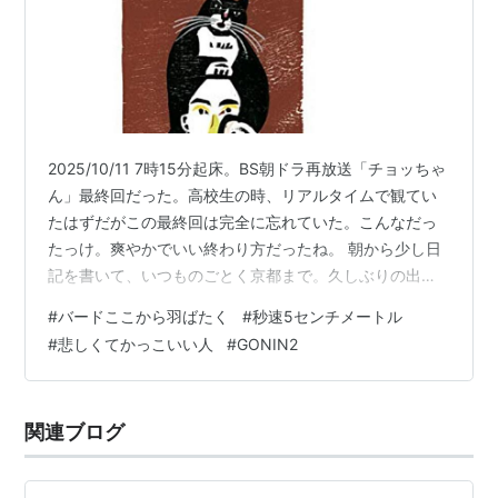
2025/10/11 7時15分起床。BS朝ドラ再放送「チョッちゃ
ん」最終回だった。高校生の時、リアルタイムで観てい
たはずだがこの最終回は完全に忘れていた。こんなだっ
たっけ。爽やかでいい終わり方だったね。 朝から少し日
記を書いて、いつものごとく京都まで。久しぶりの出町
座へ。少し早めに着くようにして「ボナペティ」でパン
#
バードここから羽ばたく
#
秒速5センチメートル
を買ってトンビに気をつけながら河原でランチ。福神漬
#
悲しくてかっこいい人
#
GONIN2
けが入ったカレーパン美味しい。外で食べる焼き立てパ
ンは最高。 でアンドレア・アーノルド監督「バード ここ
から羽ばたく」観る。12歳の少女ベイリーはシングルフ
関連ブログ
ァーザーのバグと暮らしている。子供への愛情は深いも
のの、まだ若く享楽的に生き…