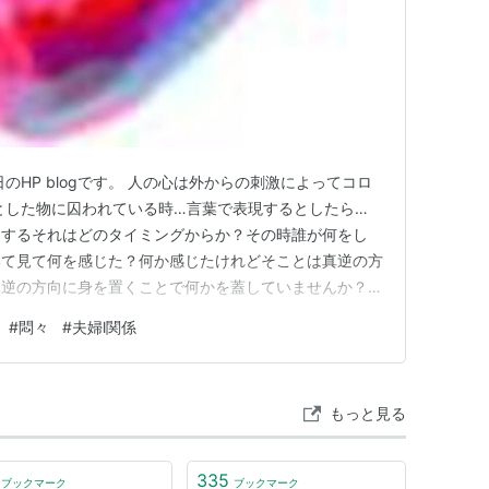
のHP blogです。 人の心は外からの刺激によってコロ
とした物に囚われている時…言葉で表現するとしたら…
ワするそれはどのタイミングからか？その時誰が何をし
いて見て何を感じた？何か感じたけれどそことは真逆の方
真逆の方向に身を置くことで何かを蓋していませんか？そ
を書き殴ってみる。クレパスで絵を描いて表現してみる。
#
悶々
#
夫婦l関係
表現してみる。何でもいいんですよ。試しにやって見てく
本当の気持ちを知るこ…
もっと見る
335
ブックマーク
ブックマーク