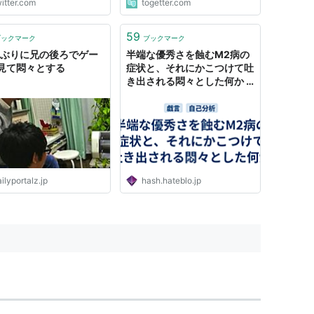
itter.com
togetter.com
ればわからない、作家の
関係は作家が公言してな
59
わからないと当然のよう
ブックマーク
ブックマーク
応がくる。"
年ぶりに兄の後ろでゲー
半端な優秀さを蝕むM2病の
見て悶々とする
症状と、それにかこつけて吐
き出される悶々とした何か -
ミームの死骸を待ちながら
ilyportalz.jp
hash.hateblo.jp