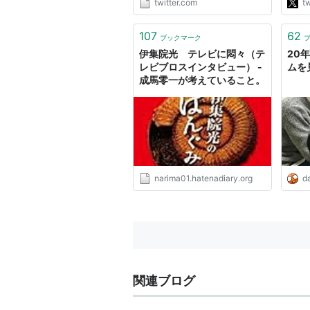
twitter.com
tw
ろ、みたいな憎悪。自分でも
なけ
驚いたことがあるロカボ"
影響
107
62
いと
ブックマーク
に反
伊集院光 テレビに悶々（テ
20
レビブロスインタビュー） -
ムを
成馬零一が考えていること。
narima01.hatenadiary.org
da
関連ブログ