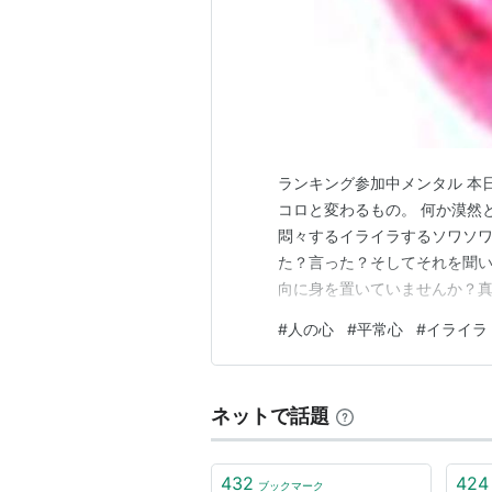
ランキング参加中メンタル 本日
コロと変わるもの。 何か漠然
悶々するイライラするソワソ
た？言った？そしてそれを聞
向に身を置いていませんか？
ういう時は紙に思いつく言葉
#
人の心
#
平常心
#
イライラ
楽器を使える人は音を出して
ださい。どれが自分に合うか…
ネットで話題
432
424
ブックマーク