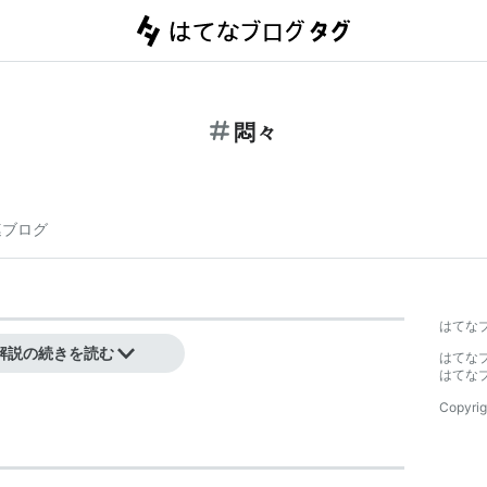
悶々
連ブログ
はてな
解説の続きを読む
はてな
はてな
Copyrig