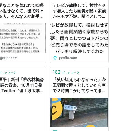
尽なことを言われて咄嗟
テレビが故障して、検討もせ
い返せなくて、後で悶々
ず購入したら画質が酷く家族
る人。そんな人が相手に
からも大不評。悶々としつつ
報いるために、覚えてお
ヨドバシのテレビ売り場でそ
いとっておきの一言があ
の話をしてみたらバッチリ解
決してくれた
ogetter.com
posfie.com
162
ブックマーク
ブックマーク
匡平｜新刊『椎名林檎論
「笑い堪えられなかった」帝
乱調の音楽』10月11日発
王切開で悶々としていたら車
n Twitter: "理工系大学
で２時間半かけてやってきた
術の授業をすることで
友人のサプライズにほっこり
するのは歴史的無意識や
した話
の無意識を探る営為が全
じないケースが多いこ
人文学系だとこういう辛
ほとんどない印象だが、
作家の意図は作家に聞か