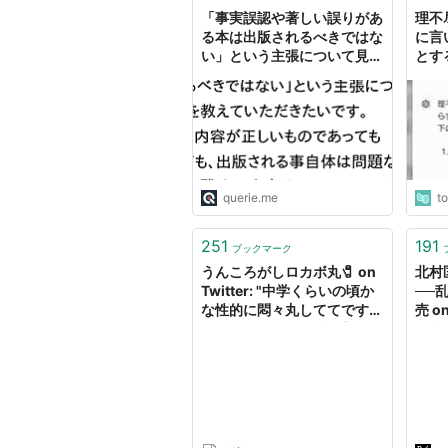
「事実誤認や著しい誤りがあ
理不
る本は出版されるべきではな
に言
い」という主張について見解
とす
を教えていただきたいです。
一矢
私は、内容が正しいものであ
きた
ってもなくても、出版される
る
事自体は問題なく、出版後に
適切な批判を受けるでよいの
では、と感じているのです
が、いまいちすっきひ論理的
querie.me
t
に整理できずに悶々としてい
ます。|新たな発想を生み出
251
191
す質問箱 Querie.me
ブックマーク
うんころがしロカボ丸🧷 on
北村
Twitter: "中学くらいの頃か
──
な性的に悶々丸しててです
売 o
ね、テレビみたら凄い美人な
で芸
アナウンサーが出てたんです
悶々
よ。あのときね、不思議なこ
作家
とに「憎悪」を感じたんだロ
く通
カボ。自分はこんなに性的に
と。
充足されてねえのにこの美人
さは
はきっとエロいことしてんだ
毎年