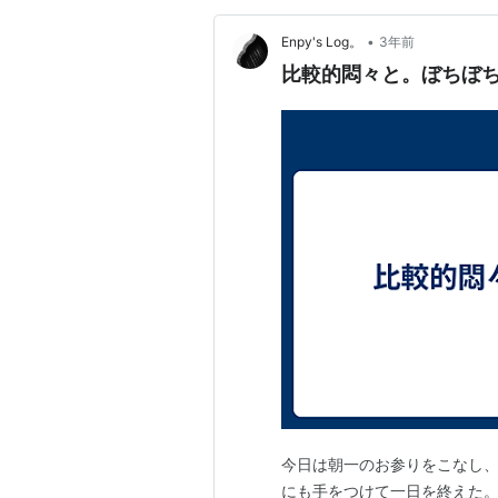
•
Enpy's Log。
3年前
比較的悶々と。ぼちぼ
今日は朝一のお参りをこなし、
にも手をつけて一日を終えた。