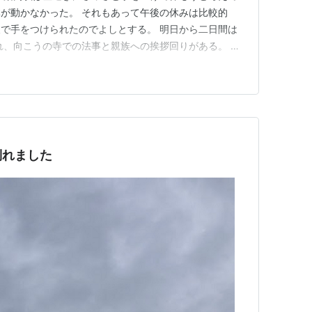
が動かなかった。 それもあって午後の休みは比較的
で手をつけられたのでよしとする。 明日から二日間は
れ、向こうの寺での法事と親族への挨拶回りがある。 と
る開放感の方が強い。 気分転換し、リフレッシュして
ちな一日だった。 やはり筋トレの翌日は倦怠感が残る。
していきたい。
倒れました