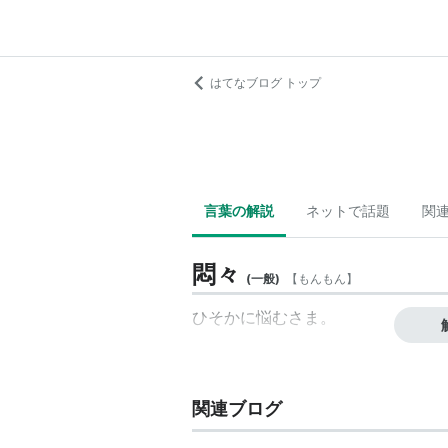
はてなブログ トップ
言葉の解説
ネットで話題
関
悶々
(
一般
)
【
もんもん
】
ひそかに悩むさま。
関連ブログ