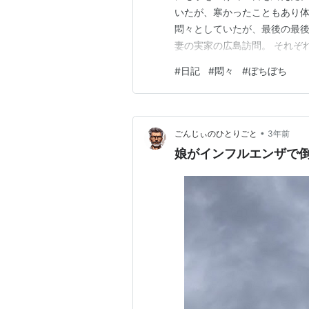
いたが、寒かったこともあり体
悶々としていたが、最後の最後
妻の実家の広島訪問。 それぞ
はいえ、法務を離れて旅行でき
#
日記
#
悶々
#
ぼちぼち
こようと思う。 今日もぼちぼ
その時その時の波をやり過ご
•
ごんじぃのひとりごと
3年前
娘がインフルエンザで