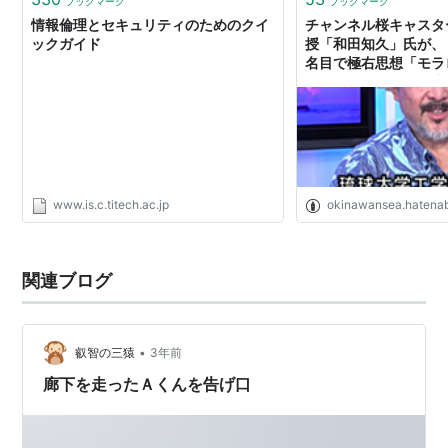
ブックマーク
ブックマーク
情報倫理とセキュリティのためのクイ
チャンネル桜キャスタ
ックガイド
授「和田知久」氏が、
名目で極右思想「モラ
単位に組み込み、学生
強要している件 - ご
ん
www.is.c.titech.ac.jp
okinawansea.hatena
関連ブログ
•
叡智の三猿
3年前
廊下を走ったＡくんを告げ口