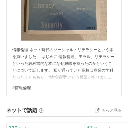
情報倫理 ネット時代のソーシャル・リテラシーという本
を買いました。 はじめに 情報倫理、モラル、リテラシー
といった教科書的な本になぜ興味を持ったのかというこ
とについて話します。 私が通っていた高校は商業の学科
だったこともあり、"情報倫理"という授業がありまし
た。それは１、２ヶ月くらいの短い期間で内容はあまり
#
情報倫理
覚えていませんが、高校１年の早い段階で履修していた
ので情報系科目として重要なんだろうなと感じていた覚
えがあります。 しかし、この本に限らず情報倫理という
ネットで話題
もっと見る
テーマは時代の変化と共に内容が変わっています。私が
高校生の時はまだぎりぎりスマホがなかった時代なの
で、現代の情報倫理はどういう内容を伝えてい…
330
53