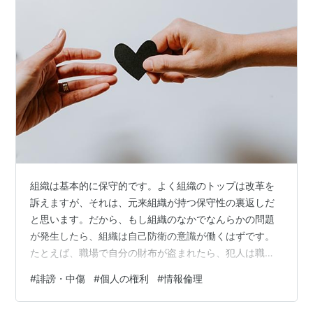
組織は基本的に保守的です。よく組織のトップは改革を
訴えますが、それは、元来組織が持つ保守性の裏返しだ
と思います。だから、もし組織のなかでなんらかの問題
が発生したら、組織は自己防衛の意識が働くはずです。
たとえば、職場で自分の財布が盗まれたら、犯人は職場
の同僚の確率が高いでしょう。その場合、財布を盗まれ
#
誹謗・中傷
#
個人の権利
#
情報倫理
た人は、職場の上司に相談するのが普通だと思います。
防犯カメラが設置されている職場は少ないと思います