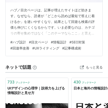
ハブ／目次ページは、記事が増えたサイトほど効きま
す。なぜなら、読者が「どこから読めば最短で答えに着
けるか」を迷いやすくなり、結果として回遊も検索の評
価も伸びにくくなるからです。いま必要なのは、カテゴ
リの寄せ集めではなく「このテーマならここ」と言え
る“地図”としての再設計です。 理想のハブは、検索から
#
ハブ設計
#
目次ページ
#
情報設計
#
SEO対策
来ても内部から来ても、まず冒頭で答えの全体像がつか
#
回遊率改善
#
UXライティング
#
記事構成術
めて、そのまま最短の導線で下層記事へ進める状態で
す。そのために、見出し（＝章立て）、カード（＝行動
の単位）、目次（＝導線）を同じルールでそろえ、重複
ネットで話題
もっと見る
やカニバリ（＝検索意図の食い合い）が起きにくい形に
寄せます。 前編-1では、まず役割を「検索の着地」と…
733
430
ブックマーク
ブックマーク
UIデザインの心理学｜説得力を上げる
日本と海外の情報設計の
情報設計と見せ方