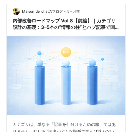
タグの 線引き も明確にし、読者が迷わず回遊できる “横
の導線…
•
Maison_de_chatのブログ
5ヶ月前
内部改善ロードマップ Vol.8【前編】｜カテゴリ
設計の基礎：3–5本の“情報の柱”とハブ記事で回
遊を最短化する
カテゴリは、単なる「記事を仕分けるための箱」ではあ
りません。むしろ “読者がどんな順番で学べば迷わない