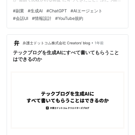
AIエージェント（作業代行）が現実味を帯びて、作業そ
#
副業
#
生成AI
#
ChatGPT
#
AIエージェント
のものより「工程の設計」と「出力の監督」が価値にな
#
会話UI
#
情報設計
#
YouTube規約
りやすいこと。みっつ目は規約・収益化（AIスロップ対
策含む）の締め付けが進み、量産で伸ばすやり方ほどリ
スクが上がりやすいことです。 とはいえ、ニュースを追
うだけだと「へぇ」で終わってしまいがちですよね。そ
•
弁護士ドットコム株式会社 Creators’ blog
1年前
こで前編では、1月の主要ニュース…
テックブログを生成AIにすべて書いてもらうこと
はできるのか