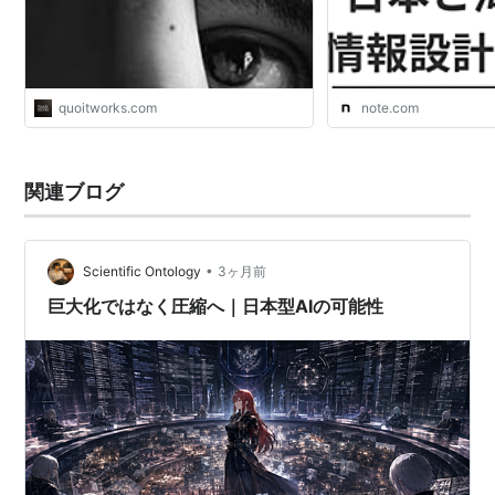
quoitworks.com
note.com
関連ブログ
•
Scientific Ontology
3ヶ月前
巨大化ではなく圧縮へ｜日本型AIの可能性