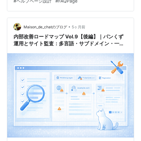
#
ヘルプページ設計
#
FAQPage
計しても、実際の運用が回らなければ、数ヶ月で棚は崩
れていきます。 特に、 質問がどこから集まるのか KBカ
ード化の判断基準 どこに配架し、どう更新するか FAQと
どう住み分け…
•
Maison_de_chatのブログ
5ヶ月前
内部改善ロードマップ Vol.9【後編】｜パンくず
運用とサイト監査：多言語・サブドメイン・一
覧・ページネーションを崩さず管理する方法