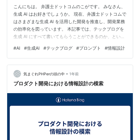
こんにちは。 弁護士ドットコムのこがです。 みなさん、
生成 AI はお好きでしょうか。 現在、弁護士ドットコムで
はさまざまな生成 AI を活用した開発を推進し、開発業務
の効率化を図っています。 本記事では、テックブログを
生成 AI にすべて書いてもらうことができるのか、という
テーマについて深堀りします。 生成AIにブログを書いて
#
AI
#
生成AI
#
テックブログ
#
プロンプト
#
情報設計
もらうまでの道のり 今回、実際に私の個人のブログでプ
ロダクト開発における情報設計の模索という記事をすべ
て AI に書いてもらいました。 使用した生成 AI は、
•
Gemini 2.5 Flashです。 生成 AI に記事を書いてもらうと
気まぐれPHPerの頭の中
1年前
いっても、さまざまな方法があります。…
プロダクト開発における情報設計の模索