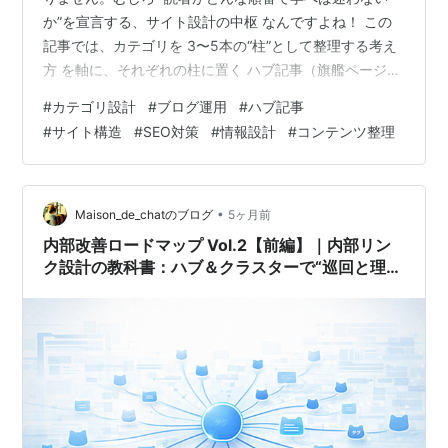
か”を宣言する、サイト設計の中枢 なんですよね！ この
記事では、カテゴリを 3〜5本の“柱”として整理する考え
方 を軸に、それぞれの柱に置く ハブ記事（旗艦ページ）
の要件、さらに パンくず・URL・サイトマップとの整合
#
カテゴリ設計
#
ブログ運用
#
ハブ記事
性 まで、“誰でも再現できる型”として落とし込みます。
#
サイト構造
#
SEO対策
#
情報設計
#
コンテンツ整理
CMSごとの細かいUIや操作手順はあえて一般化しつつ、
迷ったときに判断できるフレームと命名の型 をしっかり
提示します。 記事数が増えるほど、サイトは自然と複雑
になります。だからこそ、早い段階で「柱 × ハブ記事」
•
Maison_de_chatのブログ
5ヶ月前
の構造を整え…
内部改善ロードマップ Vol.2【前編】｜内部リン
ク設計の教科書：ハブ＆クラスターで“巡回と理
解”を最適化する方法