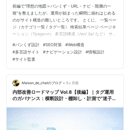
前編で“理想の地図＝パンくず・URL・ナビ・階層の一
致”を整えましたが、運用が始まった瞬間に崩れはじめる
のがサイト構造の難しいところです。 とくに、 一覧ペー
ジ（カテゴリ一覧 / タグ一覧） 検索結果ページ ページネ
ーション（?page=n） 多言語構成（/en/ /ja/ など） サブ
ドメイン（blog.example.com など）といった “例外ペー
#
パンくず設計
#
SEO対策
#
Web構造
ジ” は、慣れていないと一気に地図が乱れます。 さら
#
多言語サイト
#
ナビゲーション設計
#
情報設計
に、組織の事情でカテゴリを増やしたり、メニュー名を
#
サイト監査
変えたり、記事を移動したりすると、パンくず ↔ URL
↔ ナビ ↔ サイトマップ が静かにズレていきます。 そ
こで後編では、「崩れにくい運…
•
Maison_de_chatのブログ
5ヶ月前
内部改善ロードマップ Vol.8【後編】｜タグ運用
のガバナンス：横断設計・棚卸し・計測で“迷子ゼ
ロ”を実現する