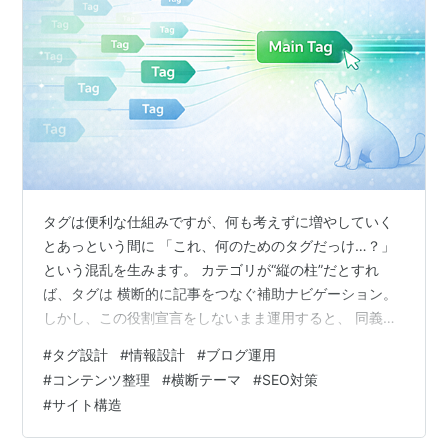
タグは便利な仕組みですが、何も考えずに増やしていく
とあっという間に 「これ、何のためのタグだっけ…？」
という混乱を生みます。 カテゴリが“縦の柱”だとすれ
ば、タグは 横断的に記事をつなぐ補助ナビゲーション。
しかし、この役割宣言をしないまま運用すると、 同義タ
グの乱立 使われない“死語タグ”の放置 一覧が肥大して誰
#
タグ設計
#
情報設計
#
ブログ運用
も使わない… というおなじみの失敗パターンに向かって
#
コンテンツ整理
#
横断テーマ
#
SEO対策
しまいます。 後編では、タグの 役割の宣言 → 命名と上
#
サイト構造
限 → 棚卸し → 計測改善 を“幅を持たせたルール” として
落とし込みます。 カテゴリ・関連記事・章末ボックスと