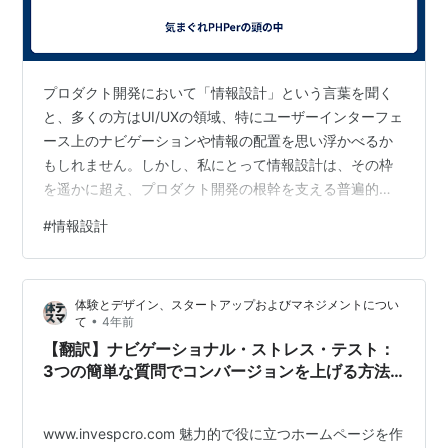
プロダクト開発において「情報設計」という言葉を聞く
と、多くの方はUI/UXの領域、特にユーザーインターフェ
ース上のナビゲーションや情報の配置を思い浮かべるか
もしれません。しかし、私にとって情報設計は、その枠
を遥かに超え、プロダクト開発の根幹を支える普遍的な
「考え方の基盤」であり、その模索は私自身のエンジニ
#
情報設計
アリングキャリアを形成する上で不可欠な道のりでし
た。 本記事では、私が情報設計に興味を持つに至った経
緯から、従来のイメージとは異なる私なりの情報設計の
体験とデザイン、スタートアップおよびマネジメントについ
捉え方、そして制御工学の「モデルベース開発」との類
•
て
4年前
似性、さらには未来に目指す姿についてご紹介します。
【翻訳】ナビゲーショナル・ストレス・テスト：
情報設計に興味を持つまでの歴史：Webの本…
3つの簡単な質問でコンバージョンを上げる方法
とは？