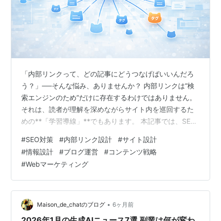
「内部リンクって、どの記事にどうつなげばいいんだろ
う？」──そんな悩み、ありませんか？ 内部リンクは“検
索エンジンのため”だけに存在するわけではありません。
それは、読者が理解を深めながらサイト内を巡回するた
めの**「学習導線」**でもあります。 本記事では、SEO
やツールの操作に依存せず、「意味的なつながり」でサ
#
SEO対策
#
内部リンク設計
#
サイト設計
イト全体を整理するための考え方を紹介します。中心と
#
情報設計
#
ブログ運営
#
コンテンツ戦略
なるのは、ハブ＆クラスター構造。テーマの総合ガイド
#
Webマーケティング
（ハブ）と、個別記事（クラスター）を有機的に結ぶこ
とで、検索クローラも読者も迷わず回遊できるサイトに
整えていきます。 Vol.2【前編】では、次の3日間
（Day8〜Day10）を通じて、…
•
Maison_de_chatのブログ
6ヶ月前
2026年1月の生成AIニュース7選 副業は何が変わ