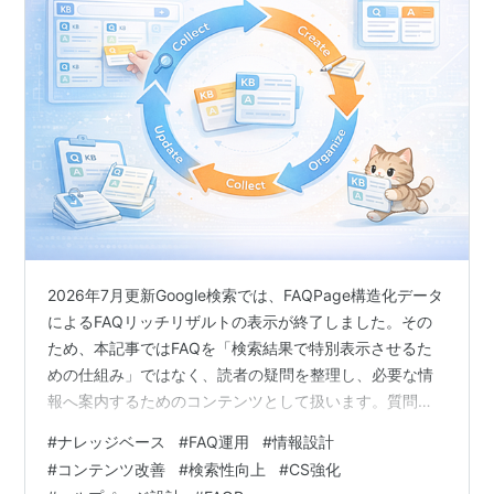
2026年7月更新Google検索では、FAQPage構造化データ
によるFAQリッチリザルトの表示が終了しました。その
ため、本記事ではFAQを「検索結果で特別表示させるた
めの仕組み」ではなく、読者の疑問を整理し、必要な情
報へ案内するためのコンテンツとして扱います。質問の
収集、配架、改訂といったナレッジ運用の基本部分は、
#
ナレッジベース
#
FAQ運用
#
情報設計
引き続き活用できます。 ナレッジは「作るより、維持す
#
コンテンツ改善
#
検索性向上
#
CS強化
るほうが難しい」。前編で“答えの棚（KBカード）”を設