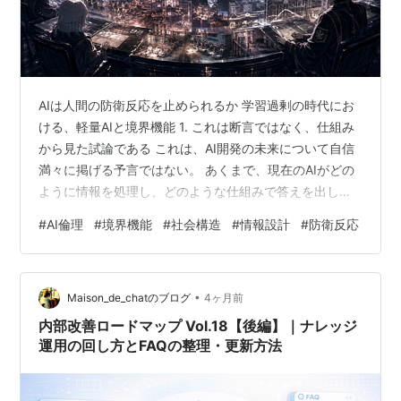
AIは人間の防衛反応を止められるか 学習過剰の時代にお
ける、軽量AIと境界機能 1. これは断言ではなく、仕組み
から見た試論である これは、AI開発の未来について自信
満々に掲げる予言ではない。 あくまで、現在のAIがどの
ように情報を処理し、どのような仕組みで答えを出して
いるのかを前提にした試論である。 AIは、膨大なデータ
#
AI倫理
#
境界機能
#
社会構造
#
情報設計
#
防衛反応
を読み込み、入力に対して重みづけを行い、その場でも
っとも妥当らしい応答を生成する。もちろん、実際の内
部構造はさらに複雑であり、単純な説明だけで尽くせる
•
ものではない。 ただし、ここで重要なのは、AIの判断の
Maison_de_chatのブログ
4ヶ月前
仕組みが人間とまったく別物だということではない。 む
内部改善ロードマップ Vol.18【後編】｜ナレッジ
しろ逆である。 AI…
運用の回し方とFAQの整理・更新方法