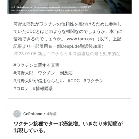
河野太郎氏がワクチンの信頼性を裏付けるために参照し
ていたCDCとはどのような機関なのでしょうか。本当に
信頼できるのでしょうか。 www.taro.org （以下、上記
記事より一部引用＆一部DeepLde翻訳後加筆）
2023.01.06 新型コロナウイルス感染症の最も効果的な対
策はワクチンです。 世界の多くの国々では、ワクチン接
#
ワクチンに関する真実
種はリスクを大きく上回る利益を提供するとして、強く
#
河野太郎 ワクチン 副反応
推奨されています。 日本では、コロナワクチンの接種は
#
河野太郎が信用ならない
#
CDC
#
ワクチン
努力義務のため、ワクチンを接種するかしないかは、最
#
コロナ
#
情報隠蔽
終的には個人の判断です。 （中略） 同様に米国では、Ｃ
ＤＣ（Centers for Disease Control a…
•
CoRoNano
4年前
ワクチン接種でターボ癌急増。いきなり末期癌が
出現している。