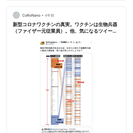
殖スイッチが入るそうです。 Ct40 さんのニコニコ動画
を掲載させていただきます。 * 「 ターボがん ワクチン !?
」 宮沢孝之 京都大学医生物学研究所附属感染…
•
CoRoNano
4年前
新型コロナワクチンの真実。ワクチンは生物兵器
（ファイザー元従業員）。他、気になるツイート
を掲載。