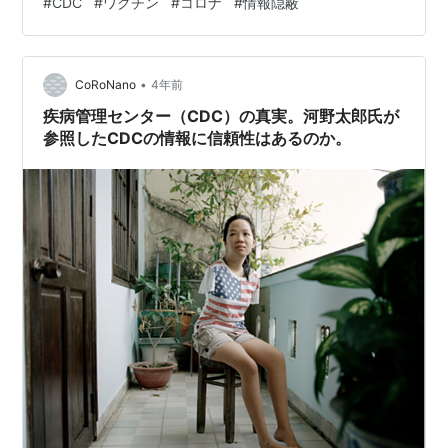
#
CDC
#
ワクチン
#
コロナ
#
情報隠蔽
訳で自動翻訳しています。リンク先は日本語で表示され
ます。 （以下、上記記事より一部引用） （中略） （中
略） （中略） （中略） （中略） （中略） （中略） （以
•
下、省略） 出典：HUGE: The CDC has been
CoRoNano
4年前
manipulating ICD c…
疾病管理センター（CDC）の真実。河野太郎氏が
参照したCDCの情報に信頼性はあるのか。