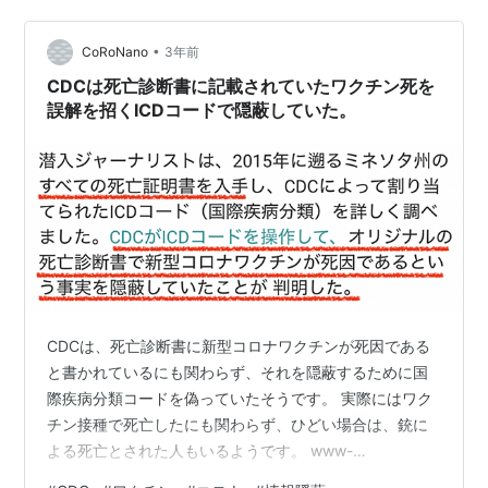
のポストを掲載させていただきます。 sparklyroya…
•
CoRoNano
3年前
CDCは死亡診断書に記載されていたワクチン死を
誤解を招くICDコードで隠蔽していた。
CDCは、死亡診断書に新型コロナワクチンが死因である
と書かれているにも関わらず、それを隠蔽するために国
際疾病分類コードを偽っていたそうです。 実際にはワク
チン接種で死亡したにも関わらず、ひどい場合は、銃に
よる死亡とされた人もいるようです。 www-
naturalnews-com.translate.goog ＊上記記事はGoogle翻