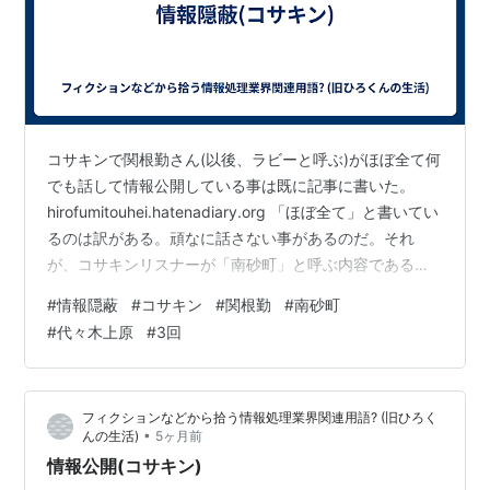
コサキンで関根勤さん(以後、ラビーと呼ぶ)がほぼ全て何
でも話して情報公開している事は既に記事に書いた。
hirofumitouhei.hatenadiary.org 「ほぼ全て」と書いてい
るのは訳がある。頑なに話さない事があるのだ。それ
が、コサキンリスナーが「南砂町」と呼ぶ内容である。
さて関根勤さんの妻悦子さんは大学生時代に南砂町駅そ
#
情報隠蔽
#
コサキン
#
関根勤
#
南砂町
ばに住んでいた。当然の事ながら結婚前の関根勤さんは
#
代々木上原
#
3回
南砂町駅にも頻繁に足を運び、(後の)悦子夫人と色々な事
をなさった訳だが ラビー「話すとみんなが引いちゃうか
ら。」 とか言って話そうとしないのだ。何かをしたらし
フィクションなどから拾う情報処理業界関連用語? (旧ひろく
いが、なにをしたのか不明なのだ。 さて小堺一機さんの
•
んの生活)
5ヶ月前
妻…
情報公開(コサキン)