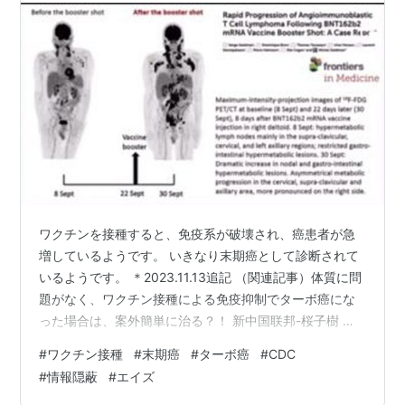
ワクチンを接種すると、免疫系が破壊され、癌患者が急
増しているようです。 いきなり末期癌として診断されて
いるようです。 ＊2023.11.13追記 （関連記事）体質に問
題がなく、ワクチン接種による免疫抑制でターボ癌にな
った場合は、案外簡単に治る？！ 新中国联邦-桜子樹 さ
んのニコニコ動画を掲載させていただきます。 * コロナ
#
ワクチン接種
#
末期癌
#
ターボ癌
#
CDC
ワクチン接種後に「ターボ癌」が急増#mRNA #コロナワ
#
情報隠蔽
#
エイズ
クチン #ターボ癌 * 癌細胞がワクチンを取り込むと、増