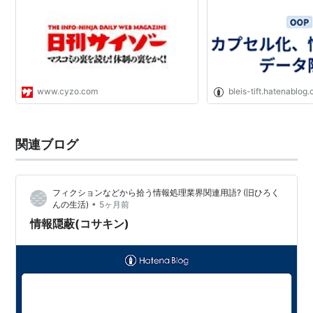
www.cyzo.com
bleis-tift.hatenablog
関連ブログ
フィクションなどから拾う情報処理業界関連用語? (旧ひろく
•
んの生活)
5ヶ月前
情報隠蔽(コサキン)