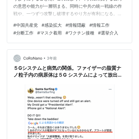
の意思や能力が一層弱まる。同時に中共の統一戦線の作
戦や、一つずつ攻撃し破壊するやり方が有利になる。」
国際時事評論家 唐浩 「台湾の人々と台湾当局は、中共に
#
中国共産党
#
感染拡大
#
情報隠蔽
#
情報工作
対してどんな幻想も抱いてはいけない。台湾の人々にと
#
分断工作
#
マスク着用
#
ワクチン接種
#
選挙介入
って最も重要なのは、中共が実際に何者であるかを見極
めることだ。」 大紀元コラムニスト 王赫 【12月13日、
役情最前線】 💥中共は感染状況を隠蔽、上海と河北の医
師が内情を明かす 💥中共が台湾の総統選挙に対して前例
•
CoRoNano
3年前
のない規模で介入 www.you…
５Gシステムと病気の関係。ファイザーの脂質ナ
ノ粒子内の病原体は５G システムによって放出さ
れる。CDC発表の謎。