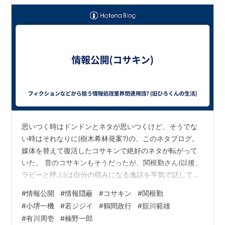
思いつく時はドンドンとネタが思いつくけど、そうでな
い時はそれなりに(樹木希林発案?)の、このネタブログ。
媒体を替えて復活したコサキンで絶好のネタが転がって
いた。 昔のコサキンもそうだったが、関根勤さん(以後、
ラビーと呼ぶ)は自分の弱みになる逸話を平気で話してい
た。妻に相手にされなくなった、とか、娘にも相手にさ
#
情報公開
#
情報隠蔽
#
コサキン
#
関根勤
れなくなった、とか、更には50代になった頃は人の名前
#
小堺一機
#
若ジジイ
#
鶴間政行
#
舘川範雄
が出てこなくなったとか、平気で話していた。Wikipedia
#
有川周壱
#
楠野一郎
に載っている事例では「目黒の中華料理屋の娘(奥山佳