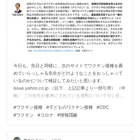
今日も、先日と同様に、次のサイトでワクチン接種を薦
めていらっしゃる先生がどのようなことをおっしゃって
いるのかについて検証してみたいと思います。
issue.yahoo.co.jp （以下、上記記事より一部引用） （中
略） この先生が参考にされている資料について少し目を
通してみたいと思います。 （※14：The NEW ENGLAND
#
ワクチン接種
#
子どものワクチン接種
#
CDC
JOURNAL of MEDICINE（英語 外部サイト）
#
ワクチン
#
コロナ
#
情報隠蔽
https://www.nejm.org/doi/full/10.1056/NEJMoa220282
6 （以下、上記サイトを機械翻訳後、一部引用） 研究人
口 この研究に含まれる参加者は、CDCが資金提供す…