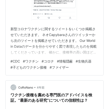
新型コロナワクチンに関するツイートをいくつか掲載さ
せていただきます。 ネオCapybaraさんのツイッターか
ら次のツイートを掲載させていただきます。 Our World
in Dataのデータを分かりやすく図で表現したものを掲載
してくださっています。 確かに、接種率の高い国ほど感
染者・死亡者が多くなっていますね。 連新社さんの次の
#
CDC
#
ワクチン
#
コロナ
#
情報隠蔽
#
生物兵器
ツイートを掲載させていただきます。 ファイザー元従業
#
子どものワクチン接種
#
ファイザー
員の方は、”ワクチンは生物兵器”だとおっしゃっていま
す。 【Part2】コロナワクチンは生物兵器 ファイザー元
従業員が暴露：真相を明かす研究論文が小範囲のネット
ワークしか公開できず、主流メディアが公開報道しない
•
CoRoNano
4年前
という…
ワクチン接種を薦める専門医のアドバイスを検
証。”最新のある研究”についての信頼性は？