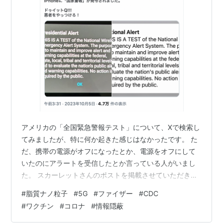
アメリカの「全国緊急警報テスト」について、Xで検索し
てみましたが、特に何か起きた感じはなかったです。 た
だ、携帯の電源がオフになったとか、電源をオフにして
いたのにアラートを受信したとか言っている人がいまし
た。 スカーレットさんのポストを掲載させていただきま
す。 10/4/23 米国東海岸時間14:18 緊急アラートのテス
#
脂質ナノ粒子
#
5G
#
ファイザー
#
CDC
トが鳴りました。やっぱりインテルの言う通り! チョット
#
ワクチン
#
コロナ
#
情報隠蔽
緊張しました。 pic.twitter.com/CCgJAI069v — スカー
レット (@yukariATL) 2023年10月4日 Santa Surfingさん