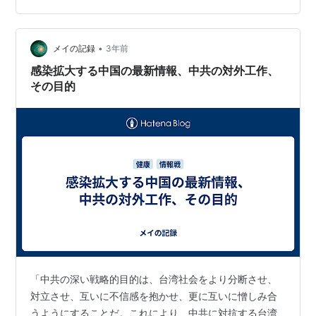
恵)」、「マジカルの女(千堂あきほ)」、「ちょっと前の
CM女王(藤原紀香)」、「えぼ鯛の広げたのみたいな(藤原
紀香)」、「血液が…
•
メイの記録
3年前
感染拡大する中国の最新情報、中共の対外工作、
その目的
「中共の深い戦略的目的は、台湾社会をより分断させ、
対立させ、互いに不信感を抱かせ、更に互いに憎しみ合
うようにすることだ。これにより、中共に対抗する台湾