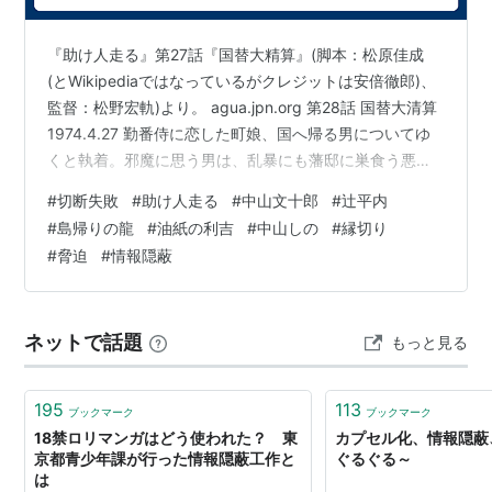
『助け人走る』第27話『国替大精算』(脚本：松原佳成
(とWikipediaではなっているがクレジットは安倍徹郎)、
監督：松野宏軌)より。 agua.jpn.org 第28話 国替大清算
1974.4.27 勤番侍に恋した町娘、国へ帰る男についてゆ
くと執着。邪魔に思う男は、乱暴にも藩邸に巣食う悪い
中間を使って思いとどまらせようとするが、これをネタ
#
切断失敗
#
助け人走る
#
中山文十郎
#
辻平内
に逆に脅され身の破滅を招くこととなる。はじめ話が平
#
島帰りの龍
#
油紙の利吉
#
中山しの
#
縁切り
内さんに来たことや、娘がしのの稽古友達なことから関
#
脅迫
#
情報隠蔽
わってゆく助け人たち、藩邸に捕われた娘を救出するな
ど働き、最後は若侍の恨みを晴らすべく折助たちに向か
ってゆく。しかし元々の若侍の意図は娘に知らせずにお
ネットで話題
もっと見る
いて…
195
113
ブックマーク
ブックマーク
18禁ロリマンガはどう使われた？ 東
カプセル化、情報隠蔽
京都青少年課が行った情報隠蔽工作と
ぐるぐる～
は