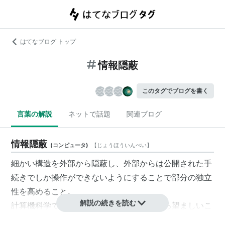
はてなブログ トップ
情報隠蔽
このタグでブログを書く
言葉の解説
ネットで話題
関連ブログ
情報隠蔽
(
コンピュータ
)
【
じょうほういんぺい
】
細かい構造を外部から隠蔽し、外部からは公開された手
続きでしか操作ができないようにすることで部分の独立
性を高めること。
解説の続きを読む
計算機科学
では非難されるどころか、むしろ望ましいこ
ととされる。