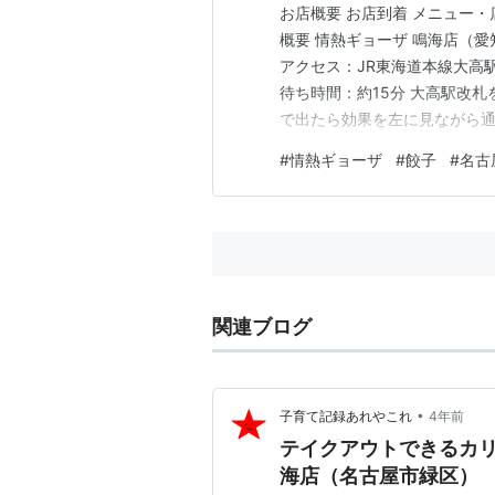
お店概要 お店到着 メニュー・店
概要 情熱ギョーザ 鳴海店（愛
アクセス：JR東海道本線大高駅より徒
待ち時間：約15分 大高駅改
で出たら効果を左に見ながら
ザ 鳴海店」。 お店到着 お店
#
情熱ギョーザ
#
餃子
#
名古
ブル席は満席、カウンターが2
関連ブログ
•
子育て記録あれやこれ
4年前
テイクアウトできるカ
海店（名古屋市緑区）