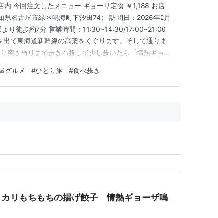
内 今回注文したメニュー ギョーザ定食 ￥1,188 お店
知県名古屋市緑区鳴海町下汐田74） 訪問日：2026年2月
歩約7分 営業時間：11:30~14:30/17:00~21:00
札を出て東海道新幹線の高架をくぐります。そして通りま
通り突き当りまで歩き右折して少し歩いたら「情熱ギョー
到着は12:00頃。 お店外への待ちは無し。店内入るとテー
屋グルメ
#
ひとり旅
#
食べ歩き
,3席空いてるくらい。店内入るとカウンター…
リカリもちもちの揚げ餃子 情熱ギョーザ鳴