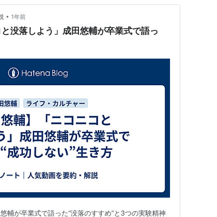
•
説
1年前
コと没落しよう」成田悠輔が卒業式で語っ
悠輔が卒業式で語った“没落のすすめ”と3つの実験精神