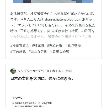
ある日突然、検察審査会からの招集状が届いてからの話
です。 ※その辺りの話 shanru.hatenablog.com あちゃ
～。 エラいモノ引いてしもたわ…。 初めて招集状を見た
時の、正直な感想です。笑 先ずは会社（社長）の許可を
得なければなりません。 審査会から用意された『ご協力
のお願い』と仕組みを超簡素に説明した『検察審査会Q＆
#
検察審査会
#
補充員
#
有給休暇
#
意見交換
A』のパンフレットを渡しました。 法務省はこういった
#
市民感覚
#
公正な判断
#
貴重な経験
検察審査員や裁判員制度の裁判員に選ばれた場合は『公
の職務』に該当するので、会社はなるべく『特別の有
給』（有給の特別休暇）として対応して欲しいとお願い
しています。 私の場合は、自分の有給休暇を使って会議
•
シンプルなカラダづくりを考える
2年前
に参加すること…
日本の文化を大切に、強かに生きる。