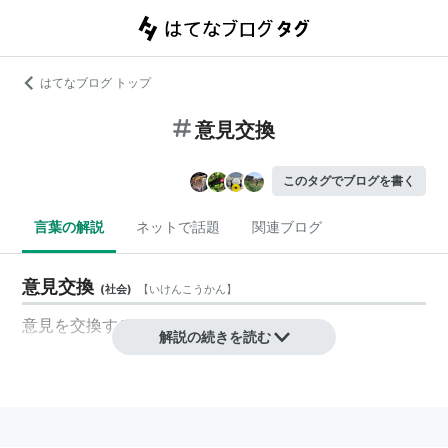
はてなブログ トップ
意見交換
このタグでブログを書く
言葉の解説
ネットで話題
関連ブログ
意見交換
(
社会
)
【
いけんこうかん
】
意見を交換すること
解説の続きを読む