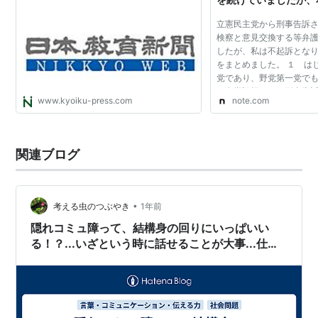
りました。その経緯を
立憲民主党から刑事告訴
｜パンパカ工務店
検察と意見交換する等弁
したが、私は不起訴とな
をまとめました。 １ は
党であり、野党第一党で
ら名誉毀損として刑事告
www.kyoiku-press.com
note.com
お騒がせした事で多くの
けしました。捜査...
関連ブログ
•
考える虫のつぶやき
1年前
隠れコミュ障って、結構身の回りにいっぱいい
る！？...いざという時に話せることが大事...仕事
の気づき