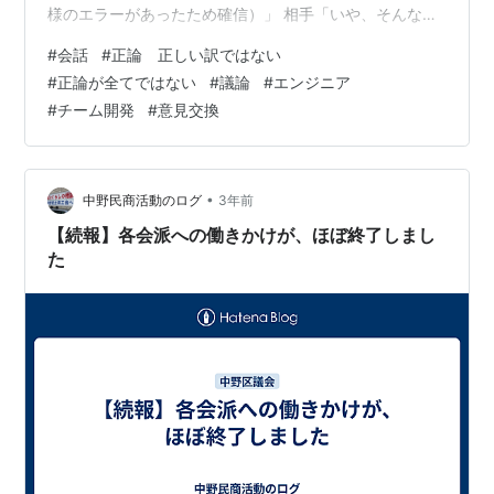
様のエラーがあったため確信）」 相手「いや、そんなは
ずない。この部分は絶対正しい」 私「あ、そう…」 その
#
会話
#
正論 正しい訳ではない
後解決したようだったので様子を見に行くと、私が言っ
#
正論が全てではない
#
議論
#
エンジニア
たとおりの修正がなされていました。 一度だけならいい
#
チーム開発
#
意見交換
のですが、一日に何度もこれが起きるので最近参ってい
ます。 話し合いとは相手を否定して意見を押し通し、自
分が気持ちよくなることではない 話し合いって何だろう
と思ってしまいました。 自分の考…
•
中野民商活動のログ
3年前
【続報】各会派への働きかけが、ほぼ終了しまし
た