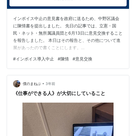
インボイス中止の意見書を政府に送るため、中野区議会
に陳情書を提出しました。 先日の記事では、立憲・国
民・ネット・無所属議員団と6月13日に意見交換すること
を報告しました。 本日はその報告と、その他について進
展があったので書くことにします。
takuo3341.hateblo.jp 立憲・国民・ネット・無所属議員
#
インボイス導入中止
#
陳情
#
意見交換
団は理解してくれた 自民党は「都連の判断を仰がない
と」と 公明党、都民ファーストの会には断られました ま
すます、委員会での説明（発言）が重要に おわりに 立
•
憲・国民・ネット・無所属議員団は理解してくれた 立
僕のまねぶ
3年前
憲・国民・ネット・無所属議員団は、2人の議員が対応し
《仕事ができる人》が大切にしていること
てくれました。 当方からは、会…