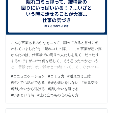
こんな言葉あるのかなぁ...って、調べてみると意外に使
われていました^^; 「隠れコミュ障」... この言葉が思い浮
かんだのは、仕事場での周りの人たちを見て...だったり
するのですが...(^^; 何を感じて、そう思ったのかという
と... 普段はだいたい誰かと一緒にいて、そこではいつも
楽しそうに会話もしている。一見、コミュニケーション
#
コニュニケーション
#
コミュ力
#
隠れコミュ障
もちゃんと取っている...ように見えるのだけれど...職場全
#
誰とでも話ができる
#
好き嫌いをしない
#
意見交換
体とのコミュニケーション、つまり、仕事上のコミュニ
#
話し合いから逃げる
#
話し合いを避ける
ケーションが実はちゃんと取れていない...orz 仕事上のコ
#
いざという時
#
上に立つもの心の在り方
ミュニケーションが取れない...というのは、つまり... 仕
事だと、当然、反対の意見もある、ひ…