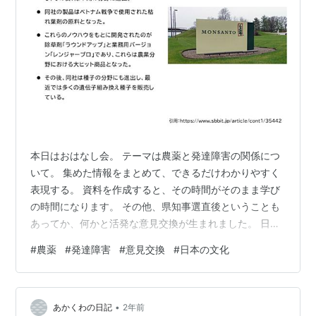
本日はおはなし会。 テーマは農薬と発達障害の関係につ
いて。 集めた情報をまとめて、できるだけわかりやすく
表現する。 資料を作成すると、その時間がそのまま学び
の時間になります。 その他、県知事選直後ということも
あってか、何かと活発な意見交換が生まれました。 日本
の文化を大切に、強かに生きる。
#
農薬
#
発達障害
#
意見交換
#
日本の文化
•
あかくわの日記
2年前