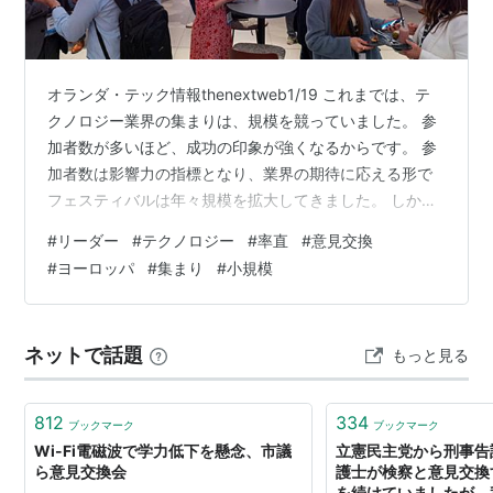
オランダ・テック情報thenextweb1/19 これまでは、テ
クノロジー業界の集まりは、規模を競っていました。 参
加者数が多いほど、成功の印象が強くなるからです。 参
加者数は影響力の指標となり、業界の期待に応える形で
フェスティバルは年々規模を拡大してきました。 しか
し、ヨーロッパではこのモデルは、もはや今日のテクノ
#
リーダー
#
テクノロジー
#
率直
#
意見交換
ロジーリーダー達にはあてはまりません。 リーダー達
#
ヨーロッパ
#
集まり
#
小規模
は、誰がその場にいるのか、議論はどのように構成され
ているのか、そして、率直な意見交換ができる環境なの
かを知りたいのです。参加している人数は関係ありませ
ネットで話題
もっと見る
ん 彼らは時間を通して洞察力、明瞭性、そして意思決定
につながるような環境を求めてい…
812
334
ブックマーク
ブックマーク
Wi-Fi電磁波で学力低下を懸念、市議
立憲民主党から刑事告
ら意見交換会
護士が検察と意見交換
を続けていましたが、