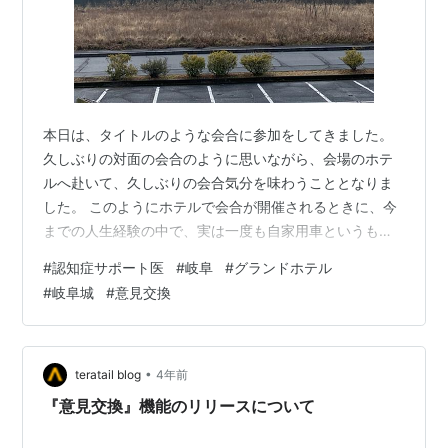
本日は、タイトルのような会合に参加をしてきました。
久しぶりの対面の会合のように思いながら、会場のホテ
ルへ赴いて、久しぶりの会合気分を味わうこととなりま
した。 このようにホテルで会合が開催されるときに、今
までの人生経験の中で、実は一度も自家用車というもの
でお出かけしたことがなかったのでしたが、本日も当た
#
認知症サポート医
#
岐阜
#
グランドホテル
り前のように自家用車ではないお出かけとなりました。
#
岐阜城
#
意見交換
岐阜駅から、まあまあ離れたところではありますが、岐
阜では、指折りの大きなホテルです。だいぶ建物は古く
なっていますが、立派なホテルで、大きな会合はここで
あると言っても過言ではありません。 岐阜城 ホテルから
•
teratail blog
4年前
は、長良川をはさんで岐阜城が見えます。 岐…
『意見交換』機能のリリースについて