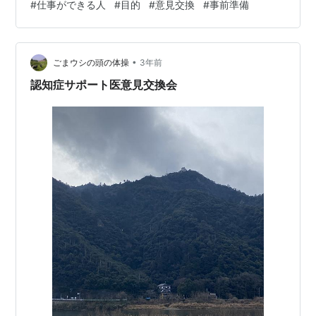
#
仕事ができる人
#
目的
#
意見交換
#
事前準備
困った際の判断基準になる。 3.意見交換ができる。 4.内
容の濃い事前準備ができる。 1.各業務の目的を考えるこ
とで、期待されたこと以上のパフォーマンスができる。
•
仕事ができる人と思われるには、相手の期待以上のパフ
ごまウシの頭の体操
3年前
ォーマンスが必要になります。残念ながら指示されたこ
認知症サポート医意見交換会
とだけこなしても仕事がで…