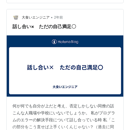
のか。 彼女の気持ちが落ち着いていない頃、僕の容量が
いっぱいになった時と彼女の調子が悪い時が重なると、
•
喧嘩になってしまっていた。 その度にお互いに謝り合っ
大食いエンジニア
2年前
ていた。 それは良くないと思い、冷静に話し合いが出来
話し合い× ただの自己満足〇
る時間を作りたいとお互いが思…
何が何でも自分が上だと考え、否定しかしない同僚の話
こんな人職場や学校にいないでしょうか。 私がプログラ
ムのエラーの解決手段について話し合っている時 私「こ
の部分をこう直せば上手くいくんじゃない？（過去に同