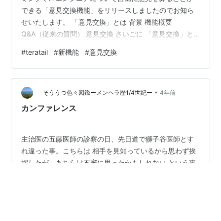
できる「意見交換機能」をリリースしましたのでお知ら
せいたします。 「意見交換」とは 背景 機能概要
Q&A（従来の質問） 意見交換 さいごに 「意見交換」と
は 「意見交換」機能とは、ひとつのテーマに関してユー
#
teratail
#
新機能
#
意見交換
ザー同士が自由に意見を述べ合うことができる機能で
す。 質問者は 「ReactかVueか、好きなところとその理
由を教えてください！」や「エンジニアとして成長し続
•
けるために大切なことは何だと思いますか？」などとい
そううつ色々図鑑ーメンヘラ歴1/4世紀ー
4年前
った、従来のteratailでは推奨されていなかった「プログ
カンファレンス
ラミングに…
主治医の五藤医師の診察の日、先日道で獅子谷医師とす
れ違った事。こちらは 相手を見知っているから思わず挨
拶したが、あちらは不審に思ったかもしれない という事
を話した。 五藤医師は「獅子谷先生、勿論安井さんの事
知ってるよ」 「この病院ね、定期的に常勤の医師と臨床
心理士全員でカンファレンスやるの。 それでお互い、自
#
カンファレンス
#
意見交換
#
医師
#
精神科
#
入院
分の患者の事例を話して相談したりアドバイスしあって