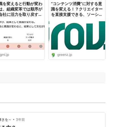
識を変えると行動が変わ
“コンテンツ消費”に対する意
は、組織変革では順序が
識を変える！？クリエイター
会社に活力を取り戻す
を直接支援できる、ソーシャ
ェンジマネジメント」の
ルパトロンプラットフォーム
 | ログミーBusiness
「Grow!」
gmi.jp
greenz.jp
•
極の輝きを～
3年前