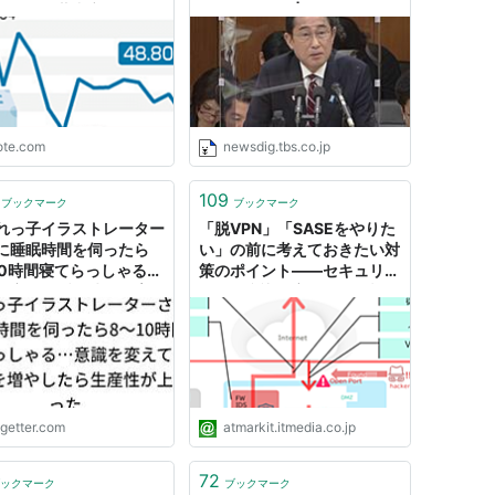
なお（佐藤尚之）
えられるのか | TBS NEWS
DIG
ote.com
newsdig.tbs.co.jp
109
ブックマーク
ブックマーク
れっ子イラストレーター
「脱VPN」「SASEをやりた
に睡眠時間を伺ったら
い」の前に考えておきたい対
10時間寝てらっしゃる…
策のポイント――セキュリテ
を変えて睡眠時間を増や
ィへの意識を変える不可視
ら生産性が上がった
化、シンプル化とは
ogetter.com
atmarkit.itmedia.co.jp
72
ックマーク
ブックマーク