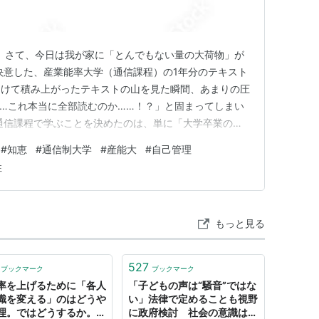
す。 さて、今日は我が家に「とんでもない量の大荷物」が
決意した、産業能率大学（通信課程）の1年分のテキスト
開けて積み上がったテキストの山を見た瞬間、あまりの圧
…これ本当に全部読むのか……！？」と固まってしまい
通信課程で学ぶことを決めたのは、単に「大学卒業の肩
ありません。これから自分が仕事や実務で直面する課題に
#
知恵
#
通信制大学
#
産能大
#
自己管理
つけ、実践に落とし込みたいという強い探究心があったか
性
明会と模擬オンライ…
もっと見る
527
ブックマーク
ブックマーク
率を上げるために「各人
「子どもの声は“騒音”ではな
識を変える」のはどうや
い」法律で定めることも視野
理。ではどうするか。｜
に政府検討 社会の意識は変