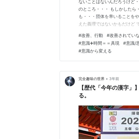
ないことはないんだろうけど・
のところ・・・ もしかしたら
も・・・団体を率いることをや
えた義理ではないかもだけど 
とは・・・早く・・・その日の
#
改善、行動
#
改善されてい
っている・・・ (なんせ・・・
#
意識➕時間＝＝具現
#
意識/
置いているのか？って言うと・
#
意識から変える
•
完全趣味の世界
3年前
【歴代「今年の漢字」
る。