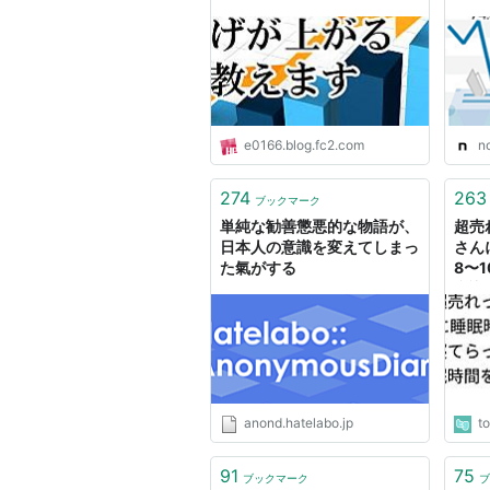
さと
e0166.blog.fc2.com
n
274
263
ブックマーク
単純な勧善懲悪的な物語が、
超売
日本人の意識を変えてしまっ
さん
た氣がする
8〜
意識
した
anond.hatelabo.jp
t
91
75
ブックマーク
ブ