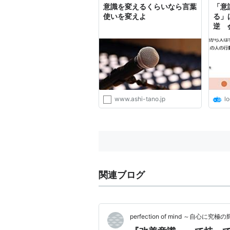
意識を変えるくらいなら言葉
「意
使いを変えよ
る」
逆 
「チ
やり方
www.ashi-tano.jp
lo
関連ブログ
perfection of mind ～自心に究