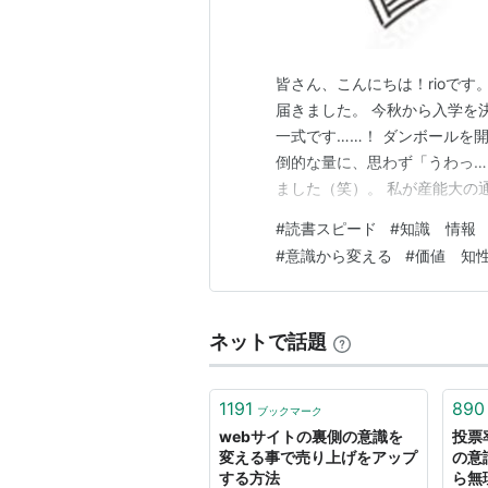
皆さん、こんにちは！rioで
届きました。 今秋から入学を
一式です……！ ダンボールを
倒的な量に、思わず「うわっ…
ました（笑）。 私が産能大の
書（学）」が欲しいからでは
#
読書スピード
#
知識 情報
対して、本質的な知識を身に
#
意識から変える
#
価値 知
らです。 実は昨日も、入学説
ネットで話題
1191
890
ブックマーク
webサイトの裏側の意識を
投票
変える事で売り上げをアップ
の意
する方法
ら無