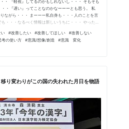
・・ 『軽視』してるのかもしれないし・・・ そもそも
・・・『遅い』ってことなのかなーーーとも思う。 私
りながら・・・ まーーー私自身も・・・人のことを言
でも・・・なるべく情報は新しいうちに・・・ やったこ
うちに改善点をまとめる ってことは・・・徹底してや
ない
#
改善したい
#
改善してほしい
#
改善しない
忘れるのが・・・早いんで(笑)) なぜ？？？そこに重きを
思考の使い方
#
意識/想像/創造
#
意識 変化
・・ せっか…
】移り変わりがこの国の失われた月日を物語