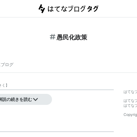
愚民化政策
連ブログ
さく
】
はてな
解説の続きを読む
はてな
はてな
Copyrig