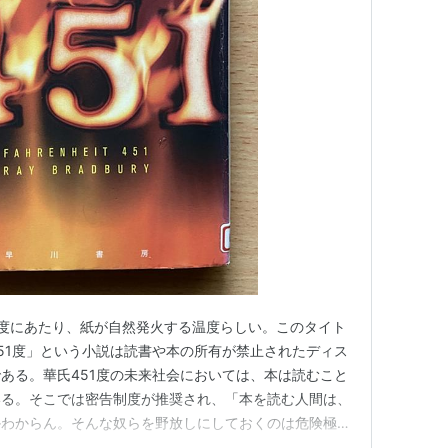
33度にあたり、紙が自然発火する温度らしい。このタイト
51度」という小説は読書や本の所有が禁止されたディス
ある。華氏451度の未来社会においては、本は読むこと
いる。そこでは密告制度が推奨され、「本を読む人間は、
かわからん。そんな奴らを野放しにしておくのは危険極ま
在させてはならん。そもそも、書物などというしろものが