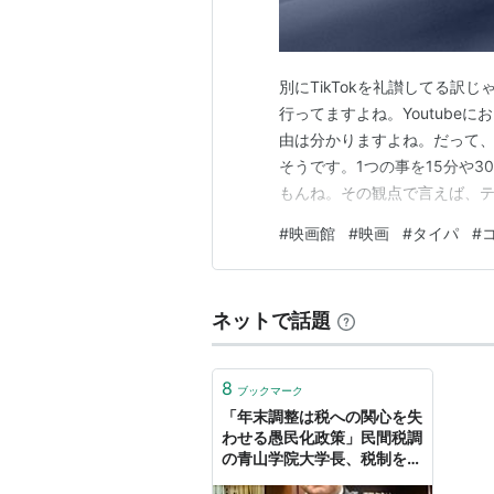
別にTikTokを礼讃してる訳
行ってますよね。Youtube
由は分かりますよね。だって
そうです。1つの事を15分や
もんね。その観点で言えば、
ないんですよね。じゃ、それ
#
映画館
#
映画
#
タイパ
#
なんでそう思うかるる綴って行
い。 ③シートが固定。 ①倍
ネットで話題
8
ブックマーク
「年末調整は税への関心を失
わせる愚民化政策」民間税調
の青山学院大学長、税制を斬
る