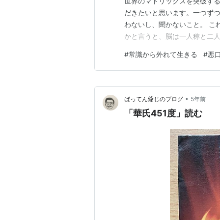
世界のマトリックスを突破す
だきたいと思います。一つずつ
わないし、聞かないこと。 こ
かと言うと、脳は一人称と二人
こが嫌いだ」と言ったとしまし
#
常識から外れて生きる
#
悪
と言っているのと同じというこ
に自分をいじめているのですね
•
ばってん爺じのブログ
5年前
「華氏451度」読む