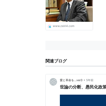
www.zeiri4.com
関連ブログ
•
愛と革命を…ver3
5年前
世論の分断、愚民化政