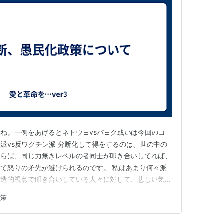
ね。一例をあげるとネトウヨvsパヨク或いは今回のコ
派vs反ワクチン派 分断化して得をするのは、世の中の
ならば、同じ力無きレベルの者同士が叩き合いしてれば、
て怒りの矛先が避けられるのです。 私はあまり何々派
構造的視点で叩き合いしている人々に対して、悲しい気分
ツのトレイントレインという曲に、「弱い者たちが夕暮
政策
いうフレーズがあります。 まさにこの構図が激化して
れは何者かに仕組まれてい…