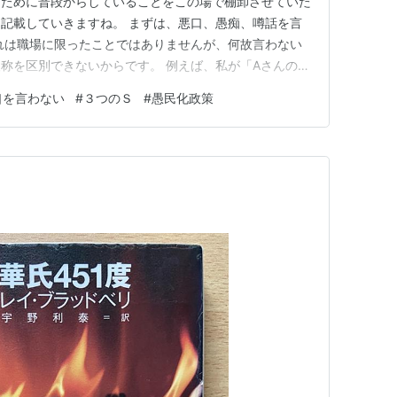
るために普段からしていることをこの場で棚卸させていた
記載していきますね。 まずは、悪口、愚痴、噂話を言
れは職場に限ったことではありませんが、何故言わない
称を区別できないからです。 例えば、私が「Aさんのこ
ょう。 この場合はシンプルに「自分のことが嫌いだ」
口を言わない
#
３つのＳ
#
愚民化政策
とになります。 悪口、愚痴、噂話が多い人は言うたび
。（噂話というのは往々に…