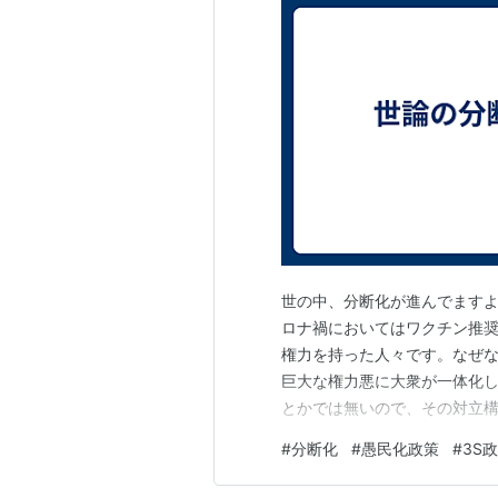
世の中、分断化が進んでますよ
ロナ禍においてはワクチン推奨
権力を持った人々です。なぜ
巨大な権力悪に大衆が一体化し
とかでは無いので、その対立
になります。 昔のブルーハー
#
分断化
#
愚民化政策
#
3S
れ、さらに弱い者を叩く〜」と
いるのが現在の有様です。 こ