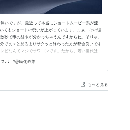
じゃ無いですが、最近って本当にショートムービー系が流
においてもショートの勢いが上がっています。まぁ、その理
、数秒で事の結末が分かっちゃうんですからね。そりゃ、
30分で長々と見るよりサクッと終わった方が都合良いです
テレビなんてマジでオワコンです。だから、若い世代は見
って映画でも同じこと言えるんじゃ？って思う訳ですよ。
コスパ
#
愚民化政策
きますね。 ①倍速視聴出来ない。 ②鑑賞中、動けな
速視聴出来な…
もっと見る