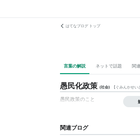
はてなブログ トップ
言葉の解説
ネットで話題
関
愚民化政策
(
社会
)
【
ぐみんかせい
愚民政策
のこと
関連ブログ