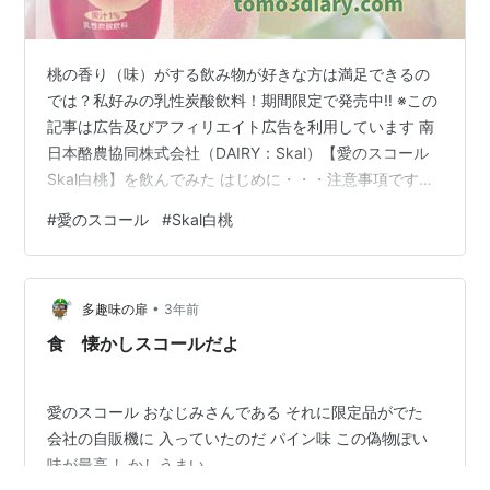
桃の香り（味）がする飲み物が好きな方は満足できるの
では？私好みの乳性炭酸飲料！期間限定で発売中‼ ※この
記事は広告及びアフィリエイト広告を利用しています 南
日本酪農協同株式会社（DAIRY：Skal）【愛のスコール
Skal白桃】を飲んでみた はじめに・・・注意事項です！
期間限定【愛のスコール Skal白桃】を飲んでみた感想
#
愛のスコール
#
Skal白桃
TOMO の 好き（うまい） or 嫌い（まずい）の最終結果
は ↓ 南日本酪農協同株式会社（DAIRY：Skal）【愛のス
コール Skal白桃】500mlをまとめ買いするならこちら！
•
Skalブランドの商品は他にも沢山！ SkalのCMもありま
多趣味の扉
3年前
したよ～ あとがき 南日本…
食 懐かしスコールだよ