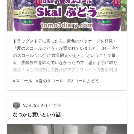
ドラッグストアに寄ったら...紫色のパッケージを発見！
「愛のスコールぶどう」が置かれていました。 おー 今年
のスコール ”ぶどう” 数量限定かぁ～。 ということで最
近、炭酸飲料を飲んでいなかったので、思わず手に取り
購入！ ※この記事は広告及びアフィリエイト広告を利用
しています 南日本酪農協同株式会社（DAIRY：Skal）
#
スコール
#
愛のスコール
#
スコールぶどう
【愛のスコール Skalぶどう】を飲んでみた！ はじめ
に・・・注意事項です！ 成分・特性（100ml）表示 原材
料表示 期間限定【愛のスコール Skal ぶどう】を飲んで
•
みた感想 TOMO の 好き（うまい） or 嫌い（まずい）の
ながしながされ
1年前
最終結果は ↓ 南日本酪農協同株式会社（DA…
なつかし買いという話