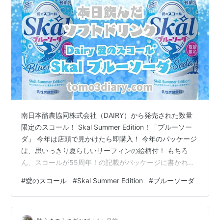
南日本酪農協同株式会社（DAIRY）から発売された数量
限定のスコール！ Skal Summer Edition！「ブルーソー
ダ」 今年は店頭で見かけたら即購入！ 今年のパッケージ
は、思いっきり夏らしいサーフィンの絵柄付！ もちろ
ん、スコールが55周年！の記載がパッケージに書かれて
いますね。 www.dairy-milk.co.jp 以下のサイトでスコー
#
愛のスコール
#
Skal Summer Edition
#
ブルーソーダ
ルの55周年についても語られています。 2026新春トッ
プメッセージ ー『南日本酪農協同株式会社』 いつも、購
入できずに飲む機会を逃していた「スコール ブルーソー