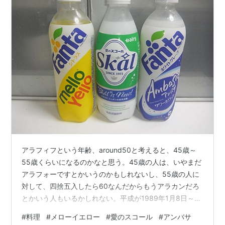
アラフィフという年齢、around50と考えると、45歳～
55歳くらいになるのかなと思う。45歳の人は、いやまだ
アラフォーですとかいうのかもしれないし、55歳の人に
対して、四捨五入したら60なんだからもうアラカンだろ
とかいう人もいるかしれない。平成が1989年1月8日～
2019年4月末までの31年間、令和が2019年5月から今日
#
料理
#
メローイエロー
#
愛のスコール
#
アンバサ
現在までの7年間なので、重なっている2019年を考慮す