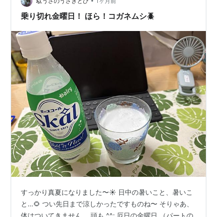
•
ダ」！ かなり気になるドリンクです！ ということで、こ
駄うさのうさぎとび
1ヶ月前
の白っぽい水色の炭酸飲料を楽し…
乗り切れ金曜日！ ほら！コガネムシ🪲
すっかり真夏になりました〜☀️ 日中の暑いこと、暑いこ
と…🌻 つい先日まで涼しかったですものね〜 そりゃあ、
体はついてきません、 頭も ^^; 厄日の金曜日 （パートの