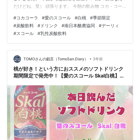
だけどね。笑） 頑張ります。 今朝の飲み物 コカ・コー
ラ『愛のスコール 白桃』です。 この間、Coke Onでお茶
#
コカコーラ
#
愛のスコール
#
白桃
#
季節限定
が当選し、ついでにアプリでドリンクチケットが貯まっ
#
炭酸飲料
#
ドリンク
#
南日本酪農協同
#
デーリィ
ていたのでこの飲み物を貰ってきました。 当選のブログ
#
スコール
#
乳性炭酸飲料
↓ www.tomo-diary.comまだ期間があるし当たる可能性
があるのでチャレンジしてみてください。 『愛のスコー
ル 白桃』は白桃果汁１％。 牛乳由来の原料で作られた乳
性…
•
TOMOさんの戯言（TomoSan.Diary）
3年前
桃が好き！という方におススメのソフトドリンク
期間限定で発売中！【愛のスコール Skal白桃】を
飲んでみた‼