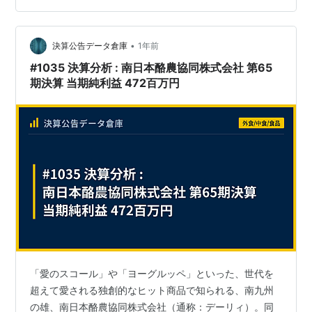
ると、今日現在、平成と令和で37年となる。ということ
は37＜45～55なので、アラフィフの人は絶対に昭和生ま
•
れである。まぁ当然のことですね。 アラフィフ世代が子
決算公告データ倉庫
1年前
供のころ、つまりは1980年代あたりに飲食していたもの
#1035 決算分析 : 南日本酪農協同株式会社 第65
の…
期決算 当期純利益 472百万円
「愛のスコール」や「ヨーグルッペ」といった、世代を
超えて愛される独創的なヒット商品で知られる、南九州
の雄、南日本酪農協同株式会社（通称：デーリィ）。同