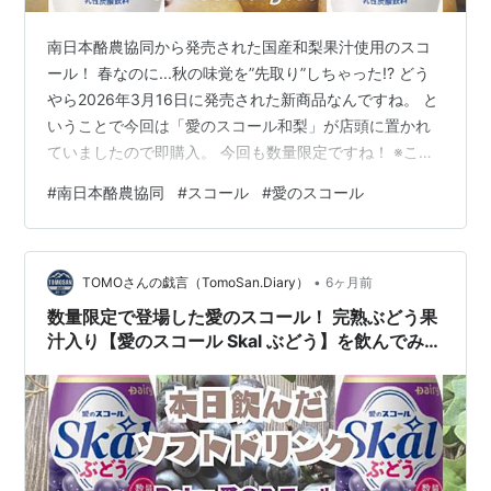
南日本酪農協同から発売された国産和梨果汁使用のスコ
ール！ 春なのに...秋の味覚を”先取り”しちゃった!? どう
やら2026年3月16日に発売された新商品なんですね。 と
いうことで今回は「愛のスコール和梨」が店頭に置かれ
ていましたので即購入。 今回も数量限定ですね！ ※この
記事は広告及びアフィリエイト広告を利用しています 南
#
南日本酪農協同
#
スコール
#
愛のスコール
日本酪農協同株式会社（DAIRY：Skal）【愛のスコール
Skal 和梨】を飲んでみた！ はじめに・・・注意事項で
す！ 成分・特性（100ml）表示 原材料表示 数量限定【愛
•
のスコール Skal 和梨】を飲んでみた感想 TOMO の 好き
TOMOさんの戯言（TomoSan.Diary）
6ヶ月前
（うまい） or 嫌い（まずい）の…
数量限定で登場した愛のスコール！ 完熟ぶどう果
汁入り【愛のスコール Skal ぶどう】を飲んでみ
た‼