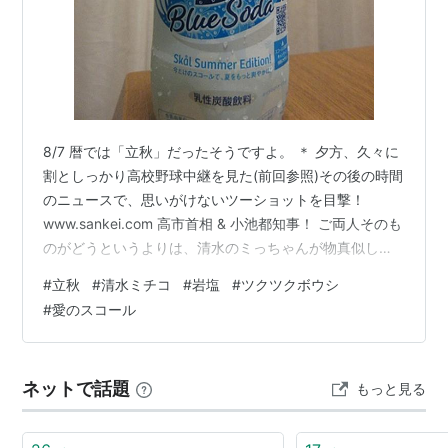
8/7 暦では「立秋」だったそうですよ。 ＊ 夕方、久々に
割としっかり高校野球中継を見た(前回参照)その後の時間
のニュースで、思いがけないツーショットを目撃！
www.sankei.com 高市首相 & 小池都知事！ ご両人そのも
のがどうというよりは、清水のミっちゃんが物真似して
いる女性政治家がリアルに揃ったのが、ある意味で眼福
#
立秋
#
清水ミチコ
#
岩塩
#
ツクツクボウシ
だった。 たまにシミチコチャンネルみると、おもろいな
#
愛のスコール
ーと感心する。瀬戸内寂聴とか最高。 芸術選奨文部科学
大臣賞、なんて固そうな賞を受けたのは流石に意外だっ
たが。 スーパーで安売りしていたポテトチップス(季節以
ネットで話題
もっと見る
外の理由はなさそうだが)。 67%のロレーヌ産と32%のシ
チリ…