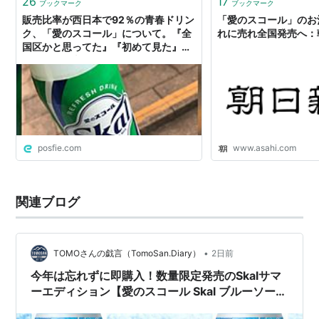
26
17
ブックマーク
ブックマーク
販売比率が西日本で92％の青春ドリン
「愛のスコール」のお
ク、「愛のスコール」について。『全
れに売れ全国発売へ：
国区かと思ってた』『初めて見た』
『100均に売ってた』
posfie.com
www.asahi.com
関連ブログ
•
TOMOさんの戯言（TomoSan.Diary）
2日前
今年は忘れずに即購入！数量限定発売のSkalサマ
ーエディション【愛のスコール Skal ブルーソー
ダ】を飲んでみた‼