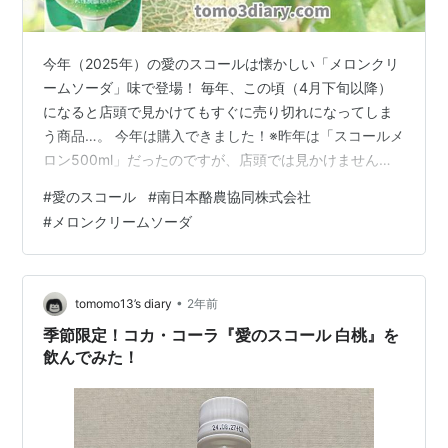
今年（2025年）の愛のスコールは懐かしい「メロンクリ
ームソーダ」味で登場！ 毎年、この頃（4月下旬以降）
になると店頭で見かけてもすぐに売り切れになってしま
う商品…。 今年は購入できました！※昨年は「スコールメ
ロン500ml」だったのですが、店頭では見かけませんで
したので、今年の愛のスコール「メロン系」を購入出来
#
愛のスコール
#
南日本酪農協同株式会社
きてちょっと嬉しい。 私好みの乳性炭酸飲料！数量限定
#
メロンクリームソーダ
で発売中‼ ※この記事は広告及びアフィリエイト広告を利
用しています 南日本酪農協同株式会社（DAIRY：Skal）
【愛のスコール Skalメロンクリームソーダ】を飲んでみ
た！ はじめに・・・注意事項です！ 成分・特性
•
tomomo13’s diary
2年前
（100ml）表示…
季節限定！コカ・コーラ『愛のスコール 白桃』を
飲んでみた！