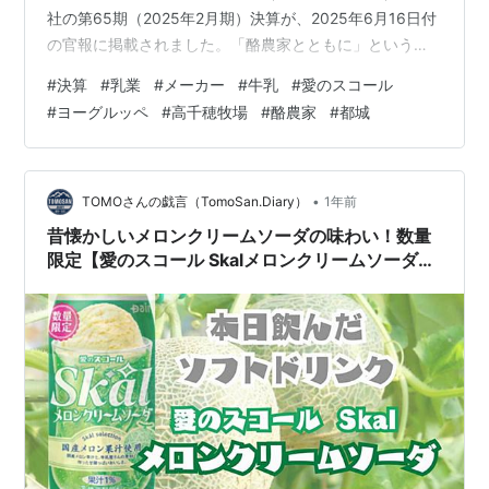
社の第65期（2025年2月期）決算が、2025年6月16日付
の官報に掲載されました。「酪農家とともに」という創
業の原点を守りながら、ミルクの新たな可能性を追求し
#
決算
#
乳業
#
メーカー
#
牛乳
#
愛のスコール
続ける同社の強固な経営状況と、そのブランド戦略の神
#
ヨーグルッペ
#
高千穂牧場
#
酪農家
#
都城
髄に深く迫ります。 20250228_65_南日本酪農協同決算
第65期 決算のポイント（単位：百万円）資産合計:
19,617百万円 (約196.2億円) 負債合計: 13,010百万円 (約
130.1億円) 純資産合計: 6,607百…
•
TOMOさんの戯言（TomoSan.Diary）
1年前
昔懐かしいメロンクリームソーダの味わい！数量
限定【愛のスコール Skalメロンクリームソーダ】
を飲んでみた‼