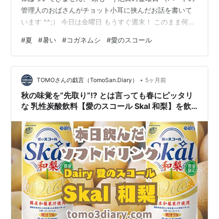
管理人のおばさんがチョット小耳に挟んだお話を書いて
います ^^;） 今日は金曜日 もうすぐ週末！ このまま何事
もなく、うやむやに乗り切ってしまおう♪ と思っていまし
#
夏
#
暑い
#
コガネムシ
#
愛のスコール
たが、 なぜだか今日は、厄日のようです… 朝から植栽管
理の植木屋さんが作業に入り、 リフォーム屋さんが入
り、 何だかバタバタしている中 いつもの宅配便のおじさ
•
んが 「コガネムシ死んでる！ねえ！コガネムシ死んでる
TOMOさんの戯言（TomoSan.Diary）
5ヶ月前
よ！」 って 「あ、はい、今、お掃除しますね」 「そこ
秋の味覚を”先取り”!? とは言っても春にピッタリ
そこ…
な 乳性炭酸飲料【愛のスコール Skal 和梨】を飲
んでみた‼