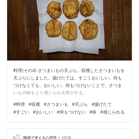
料理(その4) さつまいもの天ぷら。収穫したさつまいもを
天ぷらにしました。揚げたては、すごくおいしい。何も
つけなくても、おいしい。何もつけないことで、さつま
いもの味をより感じられる気がする。
#
料理
#
収穫
#
さつまいも
#
天ぷら
#
揚げたて
#
すごい
#
おいしい
#
何もつけない
#
味
#
感じられる
•
職場で使える心理学
3年前