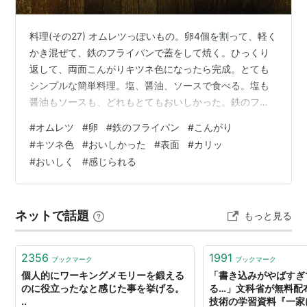
料理(その27) オムレツっぽいもの。卵4個を割って、軽く
かき混ぜて、鉄のフライパンで蓋をして焼く。ひっくり
返して、両面こんがりキツネ色になったら完成。とても
シンプルな簡単料理。塩、醤油、ソースで食べる。塩も
醤油もソースも、どれもとてもおいしかった。鉄のフラ
イパンだと、何だか、表面がすごくカリッとしていて、
#
オムレツ
#
卵
#
鉄のフライパン
#
こんがり
通常よりも、よりおいしく感じられる気がする。
#
キツネ色
#
おいしかった
#
表面
#
カリッ
#
おいしく
#
感じられる
ネットで話題
もっと見る
2356
1991
ブックマーク
ブックマーク
個人的にワーキングメモリーを鍛える
「書き込みがやばすぎ
のに役立ったなと感じた事を挙げる。
る…」文科省が無料配
..
技術の学習資料『一家