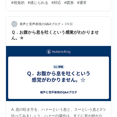
#
視覚的
#
感じられる
#
対応
#
図形
#
通常
被験者に求めます。その結果、ほとんどの人が丸みを帯
びた図形を「ブーバ」とし、尖った図形を「キキ」とし
ます。 この効果は、言語音の特徴と形状の特徴との間に
視覚-音響の対応関係が感じられる傾向があることを示し
•
発声と音声表現のQ&Aブログ
3年前
ています。…
Ｑ．お腹から息を吐くという感覚がわかりませ
ん。☆
A. 息の吐き方を、ハァーという息と、スーという息と2つ
比べてみましょう。ハァーの場合は、すぐに息が続かな