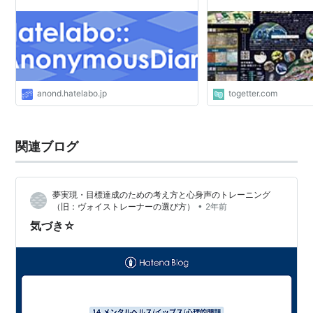
ズのクオリティがすご
anond.hatelabo.jp
togetter.com
関連ブログ
夢実現・目標達成のための考え方と心身声のトレーニング
•
（旧：ヴォイストレーナーの選び方）
2年前
気づき☆