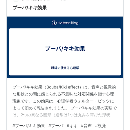
ブーバ/キキ効果
ブーバ/キキ効果（Bouba/Kiki effect）は、音声と視覚的
な形状との間に感じられる不意味な対応関係を指す心理
現象です。この効果は、心理学者ウォルター・ピッツに
よって初めて報告されました。 ブーバ/キキ効果の実験で
は、2つの異なる図形（通常は1つは丸みを帯びた形状
で、もう1つは尖った形状）の中から、どちらが「ブーバ
#
ブーバ/キキ効果
#
ブーバ
#
キキ
#
音声
#
視覚
（Booba）」でどちらが「キキ（Kiki）」かを選ぶように