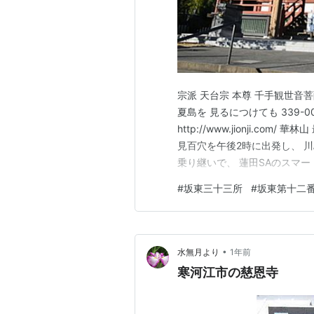
宗派 天台宗 本尊 千手観世音菩
夏島を 見るにつけても 339-0
http://www.jionji.co
見百穴を午後2時に出発し、 川
乗り継いで、 蓮田SAのスマー
料駐車場に到着しました。 コチ
#
坂東三十三所
#
坂東第十二
来、 二度目の訪問になります。 
•
水無月より
1年前
寒河江市の慈恩寺