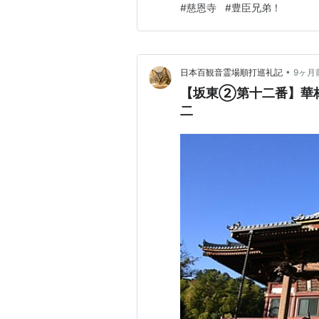
#
慈恩寺
#
豊臣兄弟！
真を撮りに行ってきました。 
•
日本百観音霊場順打巡礼記
9ヶ月
【坂東②第十二番】華林
二