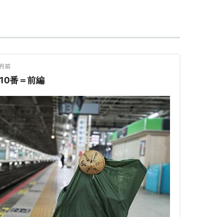
離にある。
ばにある。
月前
1,10番＝前編