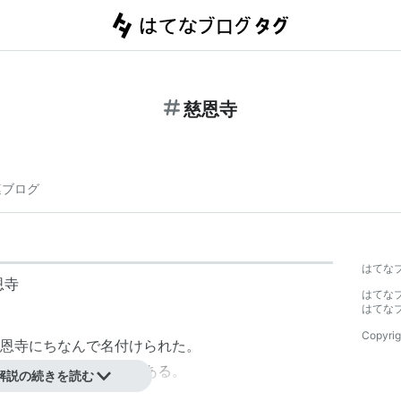
慈恩寺
連ブログ
はてな
恩寺
はてな
はてな
Copyrig
恩寺にちなんで名付けられた。
奉安した「玄奘塔」がある。
解説の続きを読む