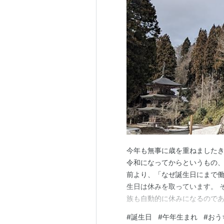
今年も無事に歳を重ねました
令和になってからというもの、
前より、「なぜ誕生日にまで
生日は休みを取っています。 
族も自動的に休みになるのであ
ければなりませんでした。 な
#
誕生日
#
午年生まれ
#
おう
「豊臣兄弟！」の撮影地とな