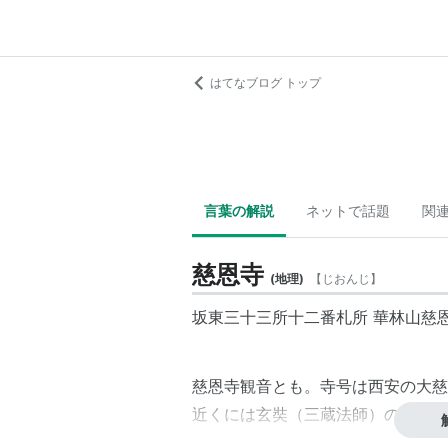
はてなブログ トップ
言葉の解説
ネットで話題
関
慈恩寺
(
地理
)
【
じおんじ
】
坂東三十三所十二番札所 華林山慈
慈恩寺観音とも。寺号は西安の大慈
近くには玄奘（三蔵法師）の霊骨を