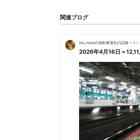
東岩槻からは、歩いてはいけない距
森田剛の出身校、岩槻北陵高校のそ
関連ブログ
•
Ino_noosの自転車巡礼の記録
4ヶ
2026年4月16日＝12,1