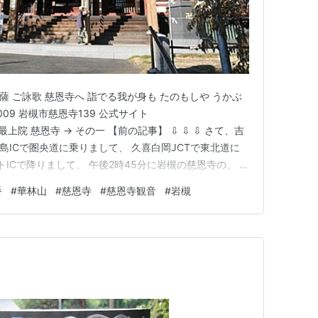
薩 ご詠歌 慈恩寺へ 詣でる我が身も たのもしや うかぶ
009 岩槻市慈恩寺139 公式サイト
m/ 華林山 最上院 慈恩寺 → その一 【前の記事】 ⇩ ⇩ ⇩ さて、吉
島ICで圏央道に乗りまして、 久喜白岡JCTで東北道に
トICで降りまして、 午後2時45分に岩槻の慈恩寺の、 無
ラは15年2ヶ月27日前に、 次男と二人でお参りして以
番
#
華林山
#
慈恩寺
#
慈恩寺観音
#
岩槻
この山門は元禄四年(1691)の建…