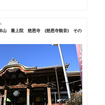
冬ならではの姿を見せる…
前
山 最上院 慈恩寺 (慈恩寺観音) その