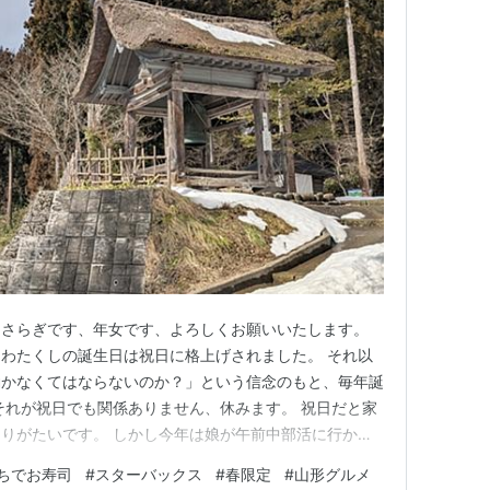
きさらぎです、年女です、よろしくお願いいたします。
わたくしの誕生日は祝日に格上げされました。 それ以
働かなくてはならないのか？」という信念のもと、毎年誕
それが祝日でも関係ありません、休みます。 祝日だと家
りがたいです。 しかし今年は娘が午前中部活に行かな
ので。 午前中は主人に付き合ってもらって、大河ドラマ
ちでお寿司
#
スターバックス
#
春限定
#
山形グルメ
った（しかもクランクインの場所なのよね）、慈恩寺へ写