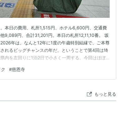
。本日の費用、札所1,515円、ホテル6,600円、交通費
他9,089円、合計31,201円。本日の札所12,11,10番。 坂
026年は、なんと12年に1度の午歳特別結縁で、ご本尊
されるビッグチャンスの年だ。ということで第4回は埼
県内を左回りに1泊2日で小さく一周する。今回はほぼ
かなか速度は上がらないだろう、と最初に言い訳してお
イク
#
慈恩寺
で仙台駅まで送ってもらう。いつも現地の天候だけ気に
もっと見る