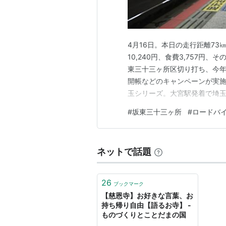
4月16日。本日の走行距離73㎞
10,240円、食費3,757円、その
東三十三ヶ所区切り打ち、今年2
開帳などのキャンペーンが実施
玉シリーズ。大宮駅発着で埼玉
全行程市街地を走るので、な
#
坂東三十三ヶ所
#
ロードバ
く。 早朝、カミさんのクルマ
して決行…
ネットで話題
26
ブックマーク
【慈恩寺】お好きな言葉、お
持ち帰り自由【語るお寺】 -
ものづくりとことだまの国