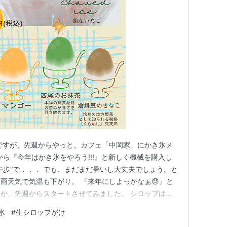
ですが、先週からやっと、カフェ「中岡家」にかき氷メ
から『今年はかき氷をやろう!!!』と新しく機械を購入し
牛歩”で．．． でも、まだまだ暑いし大丈夫でしょう。と
雨天気で気温も下がり。 『来年にしよっかなぁ😓』と
か、先週からスタートさせてみました。 シロップは生
イヤーレモン マンゴー 西尾のお抹茶 倉掛豆きなこ 昨日
氷
#
生シロップがけ
気温も上がってきたので、残暑の間はイケる？？かな。