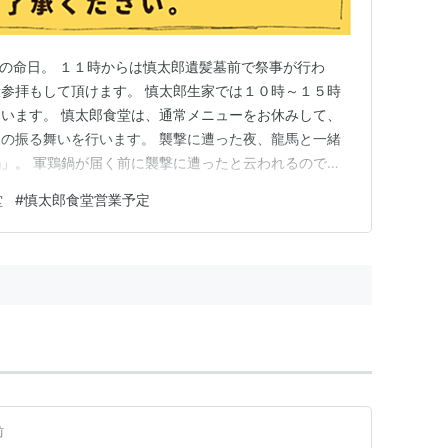
回目の命日。 １１時からは慎太郎遺髪墓前で祭事が行わ
参拝もして頂けます。 慎太郎生家では１０時～１５時
います。 慎太郎食堂は、通常メニューをお休みして、
の振る舞いを行います。 襲撃に遭った夜、龍馬と一緒
」。 軍鶏鍋が届く前に襲撃に遭ったと云われるので、
ず。 なので、毎年、慎太郎の命日１１月１７日には北
堂
#
慎太郎食堂営業予定
日には京都で、軍鶏鍋の振る舞いを行っています。 慎
訪ねの際はぜひ、「慎太…
前