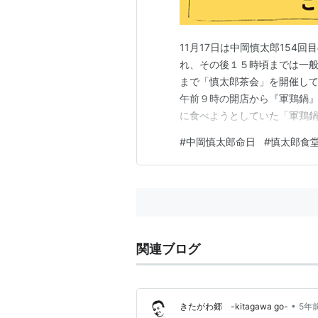
11月17日は中岡慎太郎154
れ、その後１５時頃までは一般
まで「慎太郎茶会」を開催して
午前９時の開店から『軍鶏鍋』
に食べようとしていた「軍鶏鍋
結局、二人は軍鶏鍋を食べられ
#
中岡慎太郎命日
#
慎太郎食
川村で、龍馬の命日１１月１５
太郎の命日に慎太郎の故郷をお
関連ブログ
•
きたがわ郷 -kitagawa go-
5年