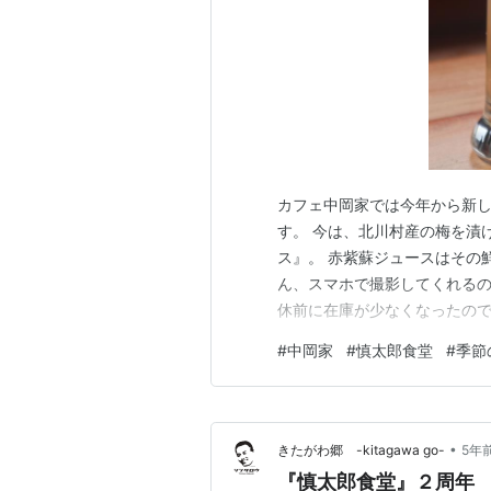
カフェ中岡家では今年から新
す。 今は、北川村産の梅を漬
ス』。 赤紫蘇ジュースはその
ん、スマホで撮影してくれるの
休前に在庫が少なくなったので
と２～３杯で終了になりそうで
#
中岡家
#
慎太郎食堂
#
季節
は何ドリンクを用意しようかな
頂きますね。
•
きたがわ郷 -kitagawa go-
5年
『慎太郎食堂』２周年