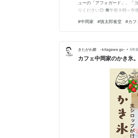
ューの「アフォガード」、「コ
りください😊 ■午前９時～午後４
#
中岡家
#
慎太郎食堂
#
カフ
•
きたがわ郷 -kitagawa go-
5年
カフェ中岡家のかき氷