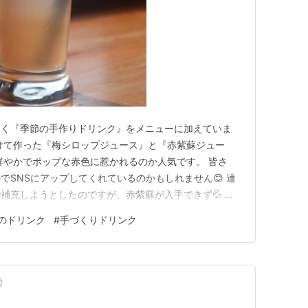
しく『季節の手作りドリンク』をメニューに加えていま
けて作った『梅シロップジュース』と『赤紫蘇ジュー
鮮やかでポップな赤色に惹かれるのか人気です。 皆さ
でSNSにアップしてくれているのかもしれません😊 連
補充しようとしたのですが、赤紫蘇が入手できず💦 あ
す．．．。 赤紫蘇ジュースが終わったら、さて、次回
のドリンク
#
手づくりドリンク
ぁ。 新しいドリンクの用意が出来ましたら報告させて
前