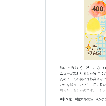
暦の上ではもう「秋」。 なの
ニューが加わりました😅 早く
たのに、その後の進捗具合が“
たかを括っていたら、長い長い
思ったりもしたのですが、何と
シロップ。 国産いちご 国産マ
#
中岡家
#
慎太郎食堂
#
かき
あたりから雨も上がり、少し