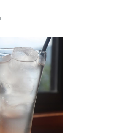
、中岡家に…
前