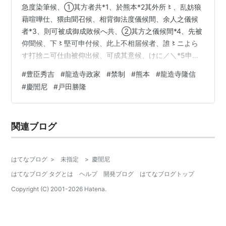
急度染筆候、①其方者共*1、於熊本*2其外所〻、乱妨狼
藉喧嘩仕、猥由聞召候、相背御法度儀候間、余人之儀候
者*3、則可被成御成敗候へ共、②其方之儀候間*4、先被
仰聞候、下〻堅可申付候、此上不相届候者、誰〻ニよら
す打捨ニ可仕由被仰出候、可成其意候、けに／＼*5申付
之儀不成候ハヽ、かたより*6候て御跡*7ニ可罷越候、猶
#
豊臣秀吉
#
龍造寺政家
#
禁制
#
熊本
#
龍造寺隆信
戸田民部少輔*8可申候也、 卯月十五日*9（朱印） 龍造
#
慶誾尼
#
戸田勝隆
寺民部大夫［ ］*10 （三、2156号） （書き下し文） き
っと染筆候、①そのほうの者ども、熊本・そのほかの
所〻において、乱妨狼藉喧嘩仕り、みだりのよし聞し召
関連ブログ
し候、御法度にあい背く儀に候あいだ、余人の儀にそう
らわば、すなわち御成…
はてなブログ
>
未指定
>
慶誾尼
はてなブログ タグとは
ヘルプ
開発ブログ
はてなブログトップ
Copyright (C) 2001-
2026
Hatena.