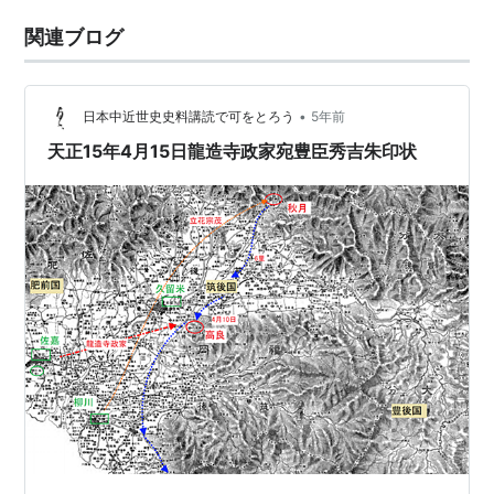
関連ブログ
•
日本中近世史史料講読で可をとろう
5年前
天正15年4月15日龍造寺政家宛豊臣秀吉朱印状