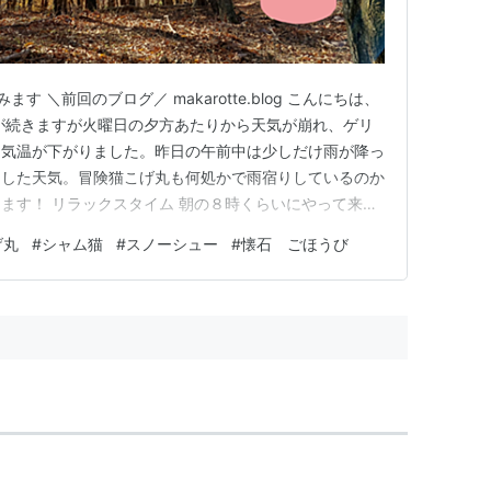
 ＼前回のブログ／ makarotte.blog こんにちは、
が続きますが火曜日の夕方あたりから天気が崩れ、ゲリ
け気温が下がりました。昨日の午前中は少しだけ雨が降っ
りした天気。冒険猫こげ丸も何処かで雨宿りしているのか
ます！ リラックスタイム 朝の８時くらいにやって来
鳴り出し、私が『は〜い！』って声をかけると、網戸を開
げ丸
#
シャム猫
#
スノーシュー
#
懐石 ごほうび
飯を軽く食べ終わったあと、冷たいフローリングでくつ
げ丸…