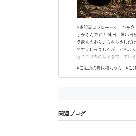
※本記事はプロモーションを含みます
まかろんです！ 連日、暑い日
ラ豪雨もあり夕方から少しだ
てすぐ止みましたが、どんよ
な？こげ丸の様子を書いていき
た、こげ丸。人感センサーが
#
ご近所の野良猫ちゃん
#
こ
けるまで呼び出します。 朝ご
ろいでるところ... 旦那が、こ
関連ブログ