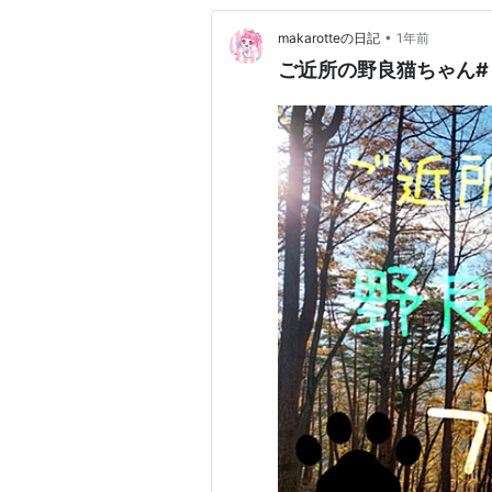
•
makarotteの日記
1年前
ご近所の野良猫ちゃん#