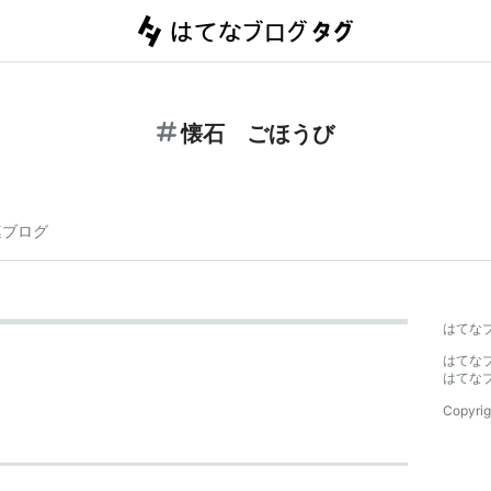
懐石 ごほうび
連ブログ
はてな
はてな
はてな
Copyrig