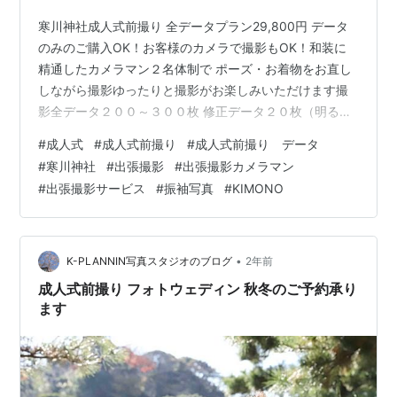
寒川神社成人式前撮り 全データプラン29,800円 データ
のみのご購入OK！お客様のカメラで撮影もOK！和装に
精通したカメラマン２名体制で ポーズ・お着物をお直し
しながら撮影ゆったりと撮影がお楽しみいただけます撮
影全データ２００～３００枚 修正データ２０枚（明る
さ・トリム）伝統的な和装の振付けから 自然でカジュア
#
成人式
#
成人式前撮り
#
成人式前撮り データ
ルなポーズまで ご希望に合わせてお撮りします・主役お
#
寒川神社
#
出張撮影
#
出張撮影カメラマン
一人撮影・撮影時間１～２時間・土日祝プラス10,000
#
出張撮影サービス
#
振袖写真
#
KIMONO
円・ご家族写真10,000円（５名様まで）・交通費・駐車
料別途実費・お写真はデータ便でお送りします・USBメ
モリーは3,000円（送料別途）・寒川神社ではご祈祷を
お受けください マ…
•
K-PLANNIN写真スタジオのブログ
2年前
成人式前撮り フォトウェディン 秋冬のご予約承り
ます