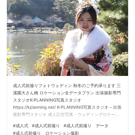
成人式前撮りフォトウェディン 秋冬のご予約承ります 三
溪園大さん橋 ロケーション全データプラン 出張撮影専門
スタジオK-PLANNING写真スタジオ
https://kplanning.net/ K-PLANNING写真スタジオ – 出張
撮影専門スタジオ 成人記念写真・ウェディングロケーシ
ョン
#
成人式
#
成人式前撮り
#
成人式前撮り データ
#
成人式前撮り ロケーション撮影