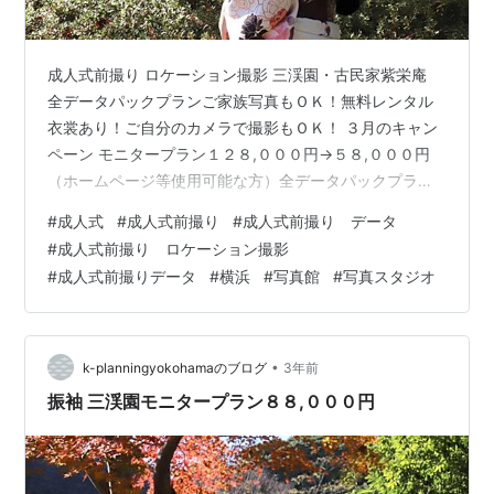
成人式前撮り ロケーション撮影 三渓園・古民家紫栄庵
全データパックプランご家族写真もＯＫ！無料レンタル
衣裳あり！ご自分のカメラで撮影もＯＫ！ ３月のキャン
ペーン モニタープラン１２８,０００円→５８,０００円
（ホームページ等使用可能な方）全データパックプラン
１２８,０００円→６８,０００円紫栄庵がおすすめ・純和
#
成人式
#
成人式前撮り
#
成人式前撮り データ
室と庭園があり、雨の日でも安心・施設貸切りでゆった
#
成人式前撮り ロケーション撮影
りと撮影が楽しめます・お仕度の部屋があり着付けの部
#
成人式前撮りデータ
#
横浜
#
写真館
#
写真スタジオ
屋の手配も不要・二人以上でお申し込みで施設使用料が
オトク！ 二人一緒のお申し込みで施設利用料が半額で
OK！・経験豊富なプロカメラマンと着付け師で撮影しま
す【パック内容】・出張料・撮影料・…
•
k-planningyokohamaのブログ
3年前
振袖 三渓園モニタープラン８８,０００円