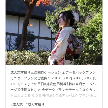
成人式前撮り三渓園ロケーション 全データパックプラン
モニタープランのご案内１２８,０００円→８８,０００円
※１０/２７までの平日※施設使用料等別途※当店ホームペ
ージ等使用ＯＫな方 全データプラン全データ２００カッ
ト以上１２８,０００円(税込) 台紙アルバム付プラン 全デ
ータ２００カット以上プロのレタッチ付６切２面台紙ア
#
成人式
#
成人前撮り
ルバム１４８,０００円(税込) 最上級クリスタルアルバム