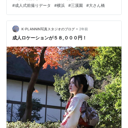
#
成人式前撮りデータ
#
横浜
#
三溪園
#
大さん橋
•
K-PLANNIN写真スタジオのブログ
2年前
成人ロケーションが５８,０００円！