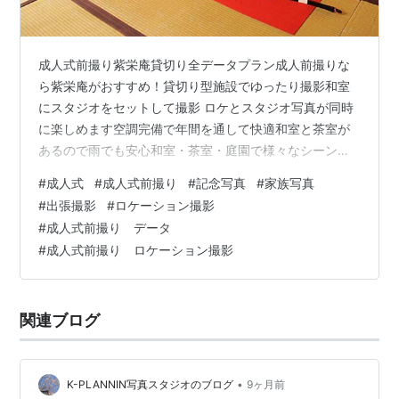
成人式前撮り紫栄庵貸切り全データプラン成人前撮りな
ら紫栄庵がおすすめ！貸切り型施設でゆったり撮影和室
にスタジオをセットして撮影 ロケとスタジオ写真が同時
に楽しめます空調完備で年間を通して快適和室と茶室が
あるので雨でも安心​​​​​​​和室・茶室・庭園で様々なシーンが
楽しめますデータのみのご購入OK！お客様のカメラで撮
#
成人式
#
成人式前撮り
#
記念写真
#
家族写真
影もOK！和装に精通したカメラマン２名体制で ポーズ・
#
出張撮影
#
ロケーション撮影
お着物をお直ししながら撮影撮影時間はゆとりの２時間
#
成人式前撮り データ
ゆったりとした撮影がお楽しみいただけます伝統的な和
#
成人式前撮り ロケーション撮影
装の振付けから 自然でカジュアルなポーズまでご希望に
合わせて撮影・全データ２００～３００カット・２０枚
修正サービス（明るさ・ト…
関連ブログ
•
K-PLANNIN写真スタジオのブログ
9ヶ月前