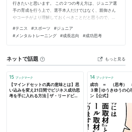
行きたいと思います。 この２つの考え方は、ジュニア選
手の育成を行う上で、選手本人だけではなく、親御さん
やコーチがより理解しておくべきことだと思うので、是
非参考にしてみて下さい。 ❏ 先に結果を求める『 成功思
#
テニス
#
スポーツ
#
ジュニア
考 』！ ❏ 先を見据えた取り組みを求める『 成長思考 』
#
メンタルトレーニング
#
成長志向
#
成功思考
… ❏ 明暗を分ける『 成功思考 』と『 成長思考 』！ ❏
まとめ ❏ 先に結果を求める『 成功思考 』！ それでは初
めに『 成功志向 』と言う考え方はどんなものなのかを説
ネットで話題
もっと見る
明したいと思います。 『 成功志向 』 ▽『 成功志…
15
14
ブックマーク
ブックマーク
【マインドセットの真の意味とは】思
成功 ＝ （思考） 
い込みを変え21日間でビジネス成功思
３乗 | ゆうきゆうの
考を手に入れる方法 | ザ・リードビジ
ン【公式】
ネス｜起業成功のための情報メディア