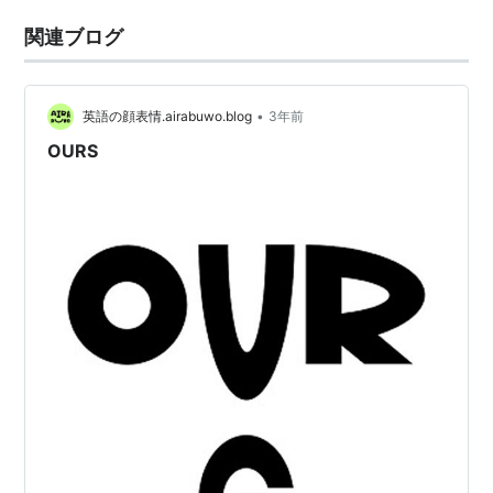
関連ブログ
•
英語の顔表情.airabuwo.blog
3年前
OURS