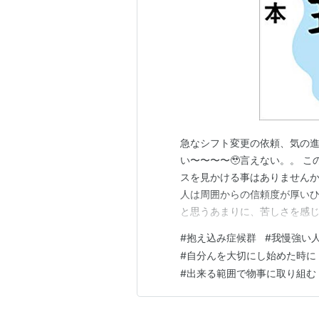
急なシフト変更の依頼、気の進
い〜〜〜〜🥹言えない。。 
スを見かける事はありませんか
人は周囲からの信頼度が厚いひ
と思うあまりに、苦しさを感じ
こともあります。 わたしも含
#
抱え込み症候群
#
我慢強い
症候群』と表現することを知り
#
自分んを大切にし始めた時に
候群の特徴 ①自己肯定感の低
#
出来る範囲で物事に取り組む