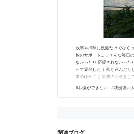
炊事や掃除に洗濯だけでなく 
族のサポート…… そんな毎日
なかったり 応援されなかった
って爆発したり 落ち込んだり
事のほかにも 家族の介護をし
けど 若い女性から 「いくつ
#
我慢ができない
#
我慢強い
て言われて 「これって挑戦だ
は 駅まで送ってくれたり イ…
関連ブログ