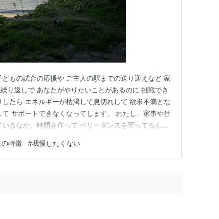
子どもの試合の応援や ご主人の駅までの送り迎えなど 家
の繰り返しで あなたがやりたいことがあるのに 挑戦でき
りしたら エネルギーが枯渇して息切れして 欲求不満とな
して サポートできなくなってします。 わたし、家事や仕
ているなか、時間を作って ベリーダンスを習ってるんだ
になっても挑戦している タカノさんってすごいです」 っ
人の特徴
#
我慢したくない
ったんだ」 って初めて自覚しました。 そんなわたしを夫