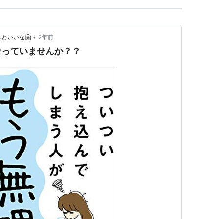
•
なるといいな🤗
2年前
なっていませんか？？