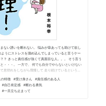
まない誘いを断れない。 悩みが😩あっても助けて欲し
このようにストレスを溜め込んでしまっていると言うケー
？？ きっと責任感が強くて真面目な人。。。 そう言う
と・・・。 一方で、 何でも自分でやらないといけない
て息切れをしながら我慢して 走り続けているという💨
め真面目な人の特徴でもある。 そんな状況を『抱え込み
人の特徴
#
受け身さん
#
責任感のある人
ましたので、著書を元にご紹介します。 ⑴抱え込み症
#
自己肯定感
#
断わる勇気
いタイプ ありのまま…
#
一旦立ち止まって