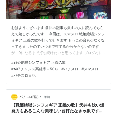
おはようございます 前回の記事も沢山の人に読んでもら
えて嬉しかったです！ 今回は、スマスロ 戦姫絶唱シンフ
ォギア 正義の歌を打って行きます もうこの台も少なくな
ってきましたのでいつまで打てるか分からないのです
が、0になるまで打ち続けたいと思ってます ブログ村に
参加してますのでクリックで応援よろしくお願いしま
#
戦姫絶唱シンフォギア 正義の歌
す！ にほんブログ村 夏だ！海だ！スイカ祭りだ！！！
#
AXZチャンス高確率＋50Ｇ
#
パチスロ
#
スマスロ
「この子が活躍してるれる台は高設定ですｗ」【戦姫絶
#
パチスロ日記
唱シンフォギア 正義の歌】【パチスロ スロット スマス
ロ】【パチスロ日記】 最初のATでスイカからの上乗せ
が！ AXZチャンス中のフォニック目は？ 黒ナビは熱いは
ず 確率は1％？「AXZチャ…
•
パチスロ日記
1年前
【戦姫絶唱シンフォギア 正義の歌】天井も浅い爆
発力もあるこんな美味しい台打たなきゃ損です
「こんな展開が毎回くればの話なんですがね」