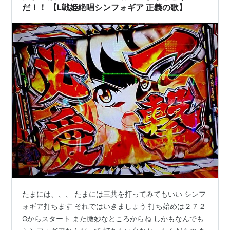
だ！！ 【L戦姫絶唱シンフォギア 正義の歌】
たまには、、、 たまには三共を打ってみてもいい シンフ
ォギア打ちます それではいきましょう 打ち始めは２７２
Gからスタート また微妙なところからね しかもなんでも