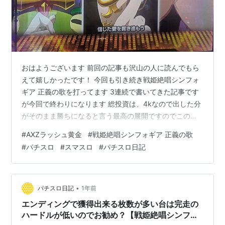
おはようございます 前回の記事も沢山の人に読んでもら
えて嬉しかったです！ 今回も引き続き戦姫絶唱シンフォ
ギア 正義の歌を打ってます 3連続で書いてきた記事です
が今回で終わりになります 総投資は、4kなので出した分
がそのまま勝ちになると言う最高の展開ですのでこのま
ま突き進んでもらいたい所ですが果たして ブログ村に参
#
AXZラッシュ黄金
#
戦姫絶唱シンフォギア 正義の歌
加してますのでクリックで応援よろしくお願いします！
#
パチスロ
#
スマスロ
#
パチスロ日記
にほんブログ村 この展開こそパチンカスの求める最終到
達点ですよね「最後のAXZラッシュ黄金（ゴールド）な
んですが、なんとか5000枚にたどり着きたい」【戦姫絶
唱シンフォギア 正義の歌】【パチスロ スロット スマス
•
パチスロ日記
1年前
ロ】【パチスロ日記】 …
エンディングで獲得出来る枚数が多い台は完走の
ハードルが低いのでお勧め？【戦姫絶唱シンフォ