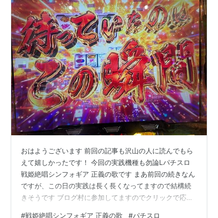
おはようございます 前回の記事も沢山の人に読んでもら
えて嬉しかったです！ 今回の実践機種も勿論Lパチスロ
戦姫絶唱シンフォギア 正義の歌です まあ前回の続きなん
ですが、この日の実践は長く長くなってますので結構続
きそうです ブログ村に参加してますのでクリックで応援
よろしくお願いします！ にほんブログ村 【Lパチスロ 戦
#
戦姫絶唱シンフォギア 正義の歌
#
パチスロ