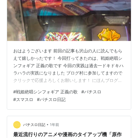
おはようございます 前回の記事も沢山の人に読んでもら
えて嬉しかったです！ 今回打ってきたのは、戦姫絶唱シ
ンフォギア 正義の歌です 今回の実践は過去一ドキドキハ
ラハラの実践になりました ブログ村に参加してますので
クリックで応援よろしくお願いします！ にほんブログ村
天井前のシンフォギアを発見するも気が付かなかった隣
#
戦姫絶唱シンフォギア 正義の歌
#
パチスロ
のペットボトル・・・「閉店前でもないのに早く終わっ
#
スマスロ
#
パチスロ日記
てほしいこのAT」【戦姫絶唱シンフォギア 正義の歌】
【パチスロ スロット スマスロ】【パチスロ日記】 今回
の初当たりは天井です ここで台の横に・・・ そんな時に
限って 待ってない待ってない 最後に 天井前のシンフォ
•
パチスロ日記
1年前
ギアを発見するも気が付…
最近流行りのアニメや漫画のタイアップ機「原作