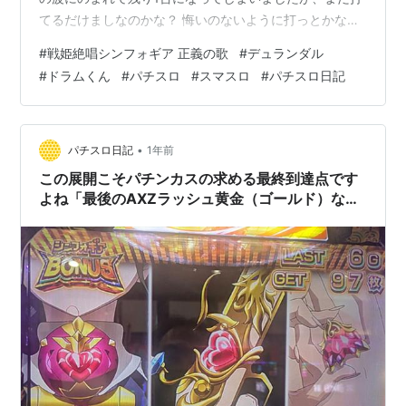
てるだけましなのかな？ 悔いのないように打っとかなき
ゃ ブログ村に参加してますのでクリックで応援よろしく
#
戦姫絶唱シンフォギア 正義の歌
#
デュランダル
お願いします！ にほんブログ村 最近流行りのアニメや漫
#
ドラムくん
#
パチスロ
#
スマスロ
#
パチスロ日記
画のタイアップ機「原作を知らなくてもこのキャラなら
わかりますよね」【戦姫絶唱シンフォギア 正義の歌】
【パチスロ スロット スマスロ】【パチスロ日記】 今回
の初当たりは？ 剣の名前はわからなくてもこっちは大丈
•
パチスロ日記
1年前
夫 天井は無理でもここを…
この展開こそパチンカスの求める最終到達点です
よね「最後のAXZラッシュ黄金（ゴールド）なん
ですが、なんとか5000枚にたどり着きたい」
【戦姫絶唱シンフォギア 正義の歌】【パチスロ ス
ロット スマスロ】【パチスロ日記】