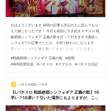
おはようございます 前回の記事も沢山の人に読んでもら
えて嬉しかったです！ 今日も前回に引き続きスマスロ 戦
姫絶唱シンフォギア 正義の歌を打って行きます 5連続シ
ンフォギアの記事でしたが、今回で終わりになります
長々とメシマズ記事を書いてきましたが、こんな楽しい
実践は滅多にないので勘弁してください ブログ村に参加
#
戦姫絶唱シンフォギア 正義の歌
#
絶唱
してますのでクリックで応援よろしくお願いします！ に
#
有利区間完走
#
パチスロ
#
スマスロ
#
パチスロ日記
ほんブログ村 絶唱連打でついに獲得枚数が9000枚に！
「初の万枚を目指してたのですが、やっぱり敵はあんた
かい；；」【スマスロ 戦姫絶唱シンフォギア 正義の歌】
【パチスロ スロット スマスロ】【パチスロ日記】 1回目
•
パチスロ日記
1年前
の絶唱バトルは？ 3回…
【Lパチスロ 戦姫絶唱シンフォギア 正義の歌】1G
早い？1G遅い？引いた場所にもよりますが、この
台では早い方が良いんですよね【パチスロ スロッ
ト スマスロ】【パチスロ日記】