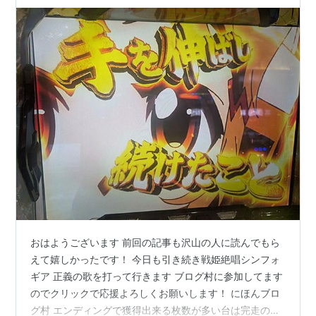
ギア 正義の歌】【パチスロ スロット スマスロ】
【パチスロ日記】
おはようございます 前回の記事も沢山の人に読んでもら
えて嬉しかったです！ 今日も引き続き戦姫絶唱シンフォ
ギア 正義の歌を打って行きます ブログ村に参加してます
のでクリックで応援よろしくお願いします！ にほんブロ
グ村 エンディングで獲得出来る枚数が多い台は完走のハ