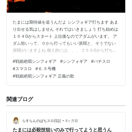
たまには期待値を追うんだよ シンフォギア打ちます あま
り出せる気はしません それではいきましょう 打ち始めは
１０４Gからスタート 上位後なのでアダムがいます。 ア
ダム狙いって、０から打ってもいい派閥と、そうでない
派閥がいますよね 個人的には、、、 ２５０Gから打ちた
い派閥ですね。。 普通に勝てる気がしない。 分かりま
#
戦姫絶唱シンフォギア
#
シンフォギア
#
パチスロ
す？？ 打ったことある人なら分かりますよね どうやった
#
スマスロ
#
６.５号機
らやれれるねんこれ って、お？？ ギアフラグから当たる
#
戦姫絶唱シンフォギア 正義の歌
か？？ 当たるんか？？ 当たらんのかい。 ２６６G CZ当
選です まずはここを突破しましょう サクッと打っていれ
ば簡単です。 見てください。 勝ち確です １回でいいか
関連ブログ
ら響に辿…
•
らすらんのぱちスロ日記
8ヶ月前
たまには必殺技狙いのみで行ってようと思うん