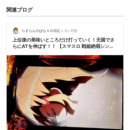
関連ブログ
•
らすらんのぱちスロ日記
3ヶ月前
上位後の美味いところだけ打っていく！天国でさ
らにATを伸ばす！！ 【スマスロ 戦姫絶唱シンフ
ォギア 正義の歌】