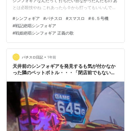
シンフォギアなんだって 打ちたい台なかったんだもの あ
とは必殺技やね これあったら０から打ってもいいんでし
ょ？？(適当) まぁサクッと当てましょや まずはギアフラ
#
シンフォギア
#
パチスロ
#
スマスロ
#
６.５号機
グを引いて 引いて、、 引いて、、、、 どうして？？？
#
戦記絶唱シンフォギア
そして天井手前で秘蔵の抜剣が、、、 そんでもってここ
#
戦姫絶唱シンフォギア 正義の歌
で引くのよな どうしてだよ そんな感じで７３２GにAT当
選 さて、思ったより深かったですね まずは初期G数 １G
早いだなんて思わないんだから いつも小役２連って言っ
てい…
•
パチスロ日記
1年前
天井前のシンフォギアを発見するも気が付かなか
った隣のペットボトル・・・「閉店前でもないの
に早く終わってほしいこのAT」【戦姫絶唱シンフ
ォギア 正義の歌】【パチスロ スロット スマス
ロ】【パチスロ日記】