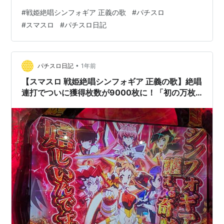
ックで応援よろしくお願いします！ にほんブログ村 天井
#
戦姫絶唱シンフォギア 正義の歌
#
パチスロ
も浅い爆発力もあるこんな美味しい台打たなきゃ損です
#
スマスロ
#
パチスロ日記
「こんな展開が毎回くればの話なんですがね」【戦姫絶
唱シンフォギア 正義の歌】【パチスロ スロット スマス
ロ】【パチスロ日記】 初当たりは天井『もう慣れた？』
天井恩恵のギアVチャンスが！ 2回のギアVチャンスで大
•
パチスロ日記
1年前
きく乗せて 最後に 天…
【スマスロ 戦姫絶唱シンフォギア 正義の歌】絶唱
連打でついに獲得枚数が9000枚に！「初の万枚
を目指してたのですが、やっぱり敵はあんたか
い；；」【パチスロ スロット スマスロ】【パチス
ロ日記】