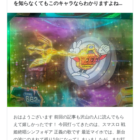
を知らなくてもこのキャラならわかりますよね」
【戦姫絶唱シンフォギア 正義の歌】【パチスロ ス
ロット スマスロ】【パチスロ日記】
おはようございます 前回の記事も沢山の人に読んでもら
えて嬉しかったです！ 今回打ってきたのは、スマスロ 戦
姫絶唱シンフォギア 正義の歌です 最近マイホでは、新台
の波にのまれて残り1台になってしまいましたが、まだ打