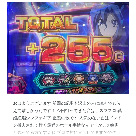
【パチスロ スロット スマスロ】【パチスロ日記】
おはようございます 前回の記事も沢山の人に読んでもら
えて嬉しかったです！ 今回打ってきた台は、スマスロ 戦
姫絶唱シンフォギア 正義の歌です 人気のない台はドンド
ン撤去されて行く最近のホール事情なんですがこの台割
と残ってる方ですよね ブログ村に参加してますのでクリ