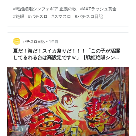
ードルが低いのでお勧め？【戦姫絶唱シンフォギア 正義
#
戦姫絶唱シンフォギア 正義の歌
#
AXZラッシュ黄金
の歌】【パチスロ スロット スマスロ】【パチスロ日記】
#
絶唱
#
パチスロ
#
スマスロ
#
パチスロ日記
AXZチャンス高確率＋50Gの結果は？ 残り枚数が足らな
くても エンディング後は勿論絶唱バトル まだフリーズ高
確率の50Gがある 久しぶりの3桁乗せで エンディングで
獲得出来る枚数が多い台は完走のハードルが低いのでお
•
パチスロ日記
1年前
勧め？【戦姫絶…
夏だ！海だ！スイカ祭りだ！！！「この子が活躍
してるれる台は高設定ですｗ」【戦姫絶唱シンフ
ォギア 正義の歌】【パチスロ スロット スマス
ロ】【パチスロ日記】