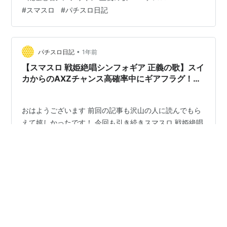
姫絶唱シンフォギア 正義の歌】1G早い？1G遅い？引いた
#
スマスロ
#
パチスロ日記
場所にもよりますが、この台では早い方が良いんですよ
ね【パチスロ スロット スマスロ】【パチスロ日記】 上
位AT「AXZラッシュ黄金」中はボーナスを目指せ 最近の
流行なんですか？★0.5 バトルに勝ってもう一度絶唱を
•
パチスロ日記
1年前
1G遅いよ…
【スマスロ 戦姫絶唱シンフォギア 正義の歌】スイ
カからのAXZチャンス高確率中にギアフラグ！
「右リールを押せない激熱の1Gがここにありまし
た」【パチスロ スロット スマスロ】【パチスロ日
記】