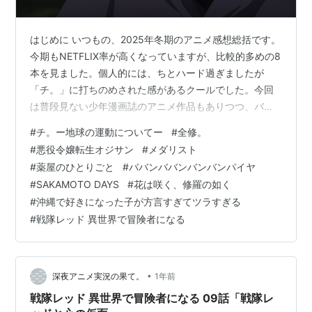
はじめに いつもの、2025年冬期のアニメ感想総括です。
今期もNETFLIX率が高くなっていますが、比較的多めの8
本を見ました。個人的には、ちとハード過ぎましたが
「チ。」に打ちのめされた感があるクールでした。今回
は普段見ない少年漫画誌のアニメ作品もありつつ、バラ
エティに富んだ視聴構成だったような気がします。 後ほ
#
チ。ー地球の運動についてー
#
全修。
ど、追加する作品があるかもしれませんが、一旦この時
#
悪役令嬢転生オジサン
#
メダリスト
点で。 チ。 ー地球の運動についてー（2クール目） 全
#
薬屋のひとりごと
#
ババンババンバンバンパイヤ
修。 花は咲く、修羅の如く 悪役令嬢転生おじさん メダ
#
SAKAMOTO DAYS
#
花は咲く、修羅の如く
リスト 薬屋のひとりごと（2期1クール目） ババンババン
#
沖縄で好きになった子が方言すぎてツラすぎる
バンバンパイア SAKAMOTO DAYS 沖縄で好きになった
#
戦隊レッド 異世界で冒険者になる
子が方言…
•
深夜アニメ実況の果て。
1年前
戦隊レッド 異世界で冒険者になる 09話「戦隊レ