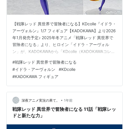
【戦隊レッド 異世界で冒険者になる】KDcolle『イドラ・
アーヴォルン』1/7 フィギュア【KADOKAWA】より2026
年1月発売予定♪ 2025年冬アニメ「戦隊レッド 異世界で
冒険者になる」より、ヒロイン「イドラ・アーヴォル
ン」が、KADOKAWAから「KDcolle（KADOKAWAコレク
ション）」で立体化♪ 半世紀前は、大きな帽子のキャラと
#
戦隊レッド 異世界で冒険者になる
言えば「ドロロンえん魔くん」だったけど･･･ 「めぐみ
#
イドラ・アーヴォルン
#
KDcolle
ん」辺りから、大きな帽子を被った魔女っ子が一気に増
#
KADOKAWA フィギュア
殖したなァ。 フィギュアのサイズは、 1/7スケールの全
高：約24cm。 原型制作は「タカトリ」。 （※敬称略）
戦隊レッド 異世界で冒険者にな…
•
深夜アニメ実況の果て。
1年前
戦隊レッド 異世界で冒険者になる 11話「戦隊レッ
ドと新たな力」