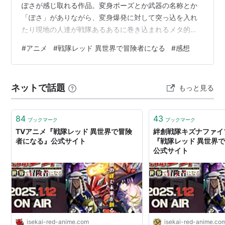
ぽさが感じ取れる作品。変身ポーズとか武器の名称とか
「ぽさ」がありながら、変身爆発に対して突っ込を入れ
たり現地の人達が戦隊あるあるに巻き込まれるメタ的な
面白さもあった。 ただ戦隊物っぽさがそれだけで終わっ
#
アニメ
#
戦隊レッド 異世界で冒険者になる
#
感想
ている。異世界に戦隊を持ち込んだ、だけでそれが相乗
効果を生み出しているようには感じられなかった。異世
界物、戦隊物それぞれの面白さはそこそこあるとは思う
ネットで話題
もっと見る
のだけれど。 設定は面白いし制作側が戦隊に対する知識
もあり、内容も楽しめたけれど何かもう一押し欲しい印
象。個人的にラスボスでキズナファイブ登場…
84
43
ブックマーク
ブックマーク
TVアニメ『戦隊レッド 異世界で冒険
絆創戦隊キズナファイ
者になる』公式サイト
『戦隊レッド 異世界
公式サイト
isekai-red-anime.com
isekai-red-anime.co