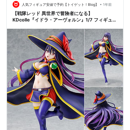
•
ト今は戦力としては厳しいテルティナ様の活躍も アニメ
人気フィギュア安値で予約【トイゲット！Blog】
1年前
ではまだまだ見れていないので そのためにも期待したい
【戦隊レッド 異世界で冒険者になる】
ですね！ ＜公式サイト＞ TVア…
KDcolle『イドラ・アーヴォルン』1/7 フィギュア
【KADOKAWA】より2026年1月発売予定♪