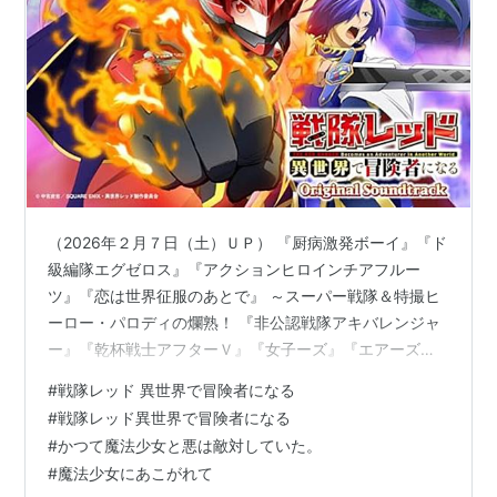
（2026年２月７日（土）ＵＰ） 『厨病激発ボーイ』『ド
級編隊エグゼロス』『アクションヒロインチアフルー
ツ』『恋は世界征服のあとで』 ～スーパー戦隊＆特撮ヒ
ーロー・パロディの爛熟！ 『非公認戦隊アキバレンジャ
ー』『乾杯戦士アフターＶ』『女子ーズ』『エアーズロ
ック』 ～戦隊パロディでも公私葛藤描写が光る！
#
戦隊レッド 異世界で冒険者になる
☆☆☆☆☆ ＃＃＃＃＃ [アニメ] ～全記事見出し一覧 [戦
#
戦隊レッド異世界で冒険者になる
隊] ～全記事見出し一覧 ５０年の歴史もの誇ったスーパ
#
かつて魔法少女と悪は敵対していた。
ー戦隊シリーズがナンと休止！ とカコつけて……。深夜
#
魔法少女にあこがれて
アニメ『戦隊レッド 異世界で冒険者になる』（２５