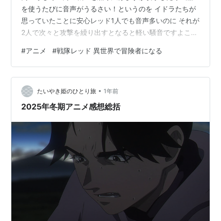
を使うたびに音声がうるさい！というのを イドラたちが
思っていたことに安心レッド1人でも音声多いのに それが
2人で次々と攻撃を繰り出すとなると軽い騒音ですよこ
れ。ただこれまでの戦いと違うのは 仲間が全部で5人揃
#
アニメ
#
戦隊レッド 異世界で冒険者になる
っていることビクトリー・キズナバスターも 5人揃って
高出力のビームが撃てますしマキシマム・キズナカイザ
ーも やっと5人の席が埋まった状態の完全体で戦う機会
•
がやってきました。やっぱりバトルの最後は巨大ロボに
たいやき姫のひとり旅
1年前
決まってます！次回こそはしっかり勝ってもらいましょ
2025年冬期アニメ感想総括
う。