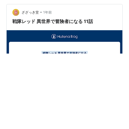
•
ざざっき堂
1年前
戦隊レッド 異世界で冒険者になる 11話
第11話「戦隊レッドと新たな力」 マキシマムカイザーで
倒せるのかなと思ったら砂の攻撃があまりにも強くて太
刀打ちできなくて、どう倒すんだと思ったらイドラちゃ
んが好きな男のために！と絆魔法で生まれた新装備がホ
ープるキズナセプター。完璧に相思相愛になっててオレ