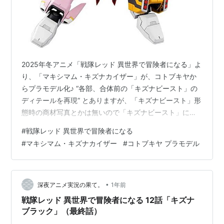
2025年冬アニメ「戦隊レッド 異世界で冒険者になる」よ
り、「マキシマム・キズナカイザー」が、コトブキヤか
らプラモデル化♪ “各部、合体前の「キズナビースト」の
ディテールを再現” とありますが、「キズナビースト」形
態時の商材写真とかは無いので「キズナビースト」には
変形しない様子。 腕部、両足、胴体、背面翼＆頭部の5
#
戦隊レッド 異世界で冒険者になる
パーツに分離と合体ができるダケ？みたい。 完成時のサ
#
マキシマム・キズナカイザー
#
コトブキヤ プラモデル
イズは、 ノンスケールの全高：約17cm。 原型製作は
「株式会社ブレーン・テック」。 （※敬称略） 戦隊レッ
ド 異世界で冒険者になる『マキシマム・キズナカイザ
ー』プラモデルは、コトブキヤより2026年02月発売の予
•
深夜アニメ実況の果て。
1年前
定です♪ 【Ama…
戦隊レッド 異世界で冒険者になる 12話「キズナ
ブラック」（最終話）