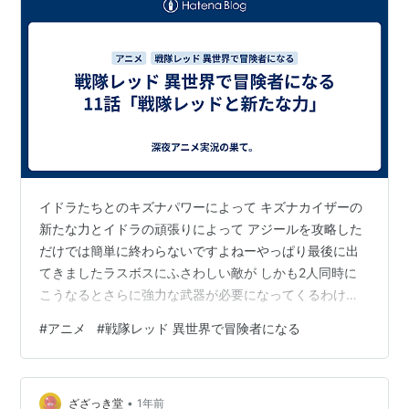
イドラたちとのキズナパワーによって キズナカイザーの
新たな力とイドラの頑張りによって アジールを攻略した
だけでは簡単に終わらないですよねーやっぱり最後に出
てきましたラスボスにふさわしい敵が しかも2人同時に
こうなるとさらに強力な武器が必要になってくるわけで
すが このタイミングでレッドに闇落ちパワーアップ展開
#
アニメ
#
戦隊レッド 異世界で冒険者になる
を持ってくるとは強力なパワーを引き出す代償に 自我の
制御が出来なくなる暴走パターンだと思われますが そこ
はここまで培ってきたキズナの力でレッドを引き戻して
•
綺麗にラストを迎えてくれそうな予感です。
ざざっき堂
1年前