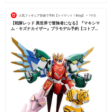
年）・『かつて魔法少女と悪は敵対していた。』（２４
年）・『魔法少女にあこがれて』…
•
人気フィギュア安値で予約【トイゲット！Blog】
1年前
【戦隊レッド 異世界で冒険者になる】『マキシマ
ム・キズナカイザー』プラモデル予約【コトブキ
ヤ】2026年2月発売予定♪