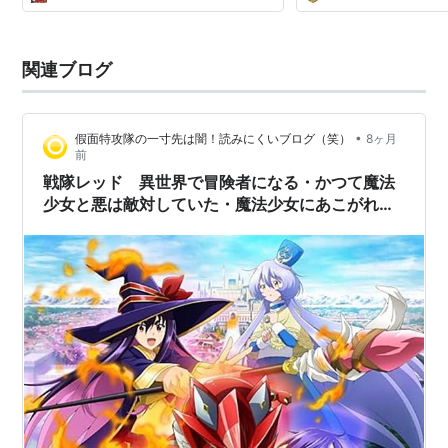
関連ブログ
•
假面特攻隊の一寸先は闇！読みにくいブログ（笑）
8ヶ月
前
戦隊レッド 異世界で冒険者になる・かつて魔法
少女と悪は敵対していた・魔法少女にあこがれ
て ～子供向け戦隊ヒーロー＆魔法少女モノが盤
石だからこその、年長マニア向けパロディ・変化
球・善悪の混沌！