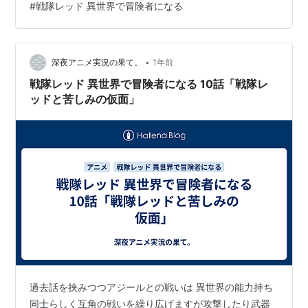
#
戦隊レッド 異世界で冒険者になる
れなかった（）最後はイドラちゃん達が戦ってなんとか
キズナブラックを倒す事が出来たけど、まだまだイドラ
ちゃんの夢とか達成出来てないし魔王族の話もあるから
終わり的にまたいつか2期に続きそうな気がする。最後だ
•
深夜アニメ実況の果て。
1年前
って久々に清弘も来て「灯悟はどこへ」みたいな事…
戦隊レッド 異世界で冒険者になる 10話「戦隊レ
ッドと苦しみの仮面」
過去話を挟みつつアジールとの戦いは 異世界の能力持ち
同士らしく互角の戦いを繰り広げますが攻撃したり武器