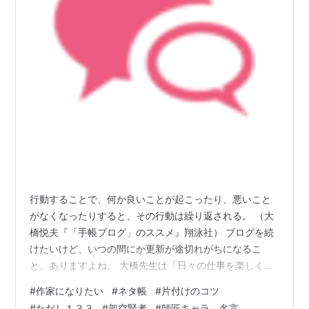
行動することで、何か良いことが起こったり、悪いこと
がなくなったりすると、その行動は繰り返される。 （大
橋悦夫『「手帳ブログ」のススメ』翔泳社） ブログを続
けたいけど、いつの間にか更新が途切れがちになるこ
と、ありますよね。 大橋先生は「日々の仕事を楽しくす
るためのコツ」を紹介する「シゴタノ！」というブログ
#
作家になりたい
#
ネタ帳
#
片付けのコツ
がきっかけで本を出版できたそうです。 ブログを続ける
#
ただし１３３
#
架空賢者
#
師匠キャラ 名言