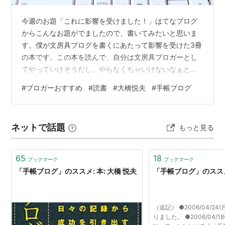
今週のお題「これに影響を受けました！」はてなブログ
からこんなお題がでましたので、書いてみたいと思いま
す。僕が文房具ブログを書くにあたって影響を受けた3冊
の本です。この本を読んで、自分は文房具ブロガーとし
てやっていけそうだし、やらなくちゃいけないなぁと思
ったのです。僕の背中を押してくれた本を紹介します
#
ブロガーおすすめ
#
読書
#
大橋悦夫
#
手帳ブログ
ね。大変、影響を受けました。まずは、1冊目。大橋悦夫
さんの『手帳ブログのススメ』この本は、図書館で何回
も借りて読みました。自宅から徒歩圏内に図書館がある
ネットで話題
もっと見る
ので便利に使っているのですが、この本に出会わせてく
れたことを感謝したいと思います。 「手帳ブログ」のス
スメ 作者:大橋 悦夫 翔泳社 Amazon …
65
18
ブックマーク
ブックマーク
「手帳ブログ」のススメ: 本: 大橋 悦夫
「手帳ブログ」のススメ
（追記） ●2006/04/2
りました。 ●2006/04/1