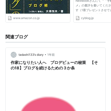
NextBookさんにて『
メ』の書評を書いてくだ
す（1冊プレゼントさせて
ユーザー登録（無料）の
www.amazon.co.jp
cyblog.jp
応募下さい（4/21(金) → 4/2
切）。数に限りがあるため、
関連ブログ
•
tadashi133’s diary
1年前
作家になりたい人へ プロデビューの秘策 【そ
の18】ブログを続けるための３か条