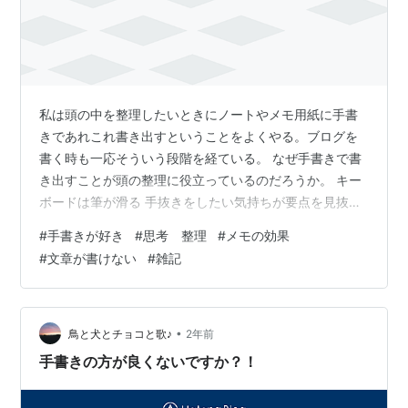
私は頭の中を整理したいときにノートやメモ用紙に手書
きであれこれ書き出すということをよくやる。ブログを
書く時も一応そういう段階を経ている。 なぜ手書きで書
き出すことが頭の整理に役立っているのだろうか。 キー
ボードは筆が滑る 手抜きをしたい気持ちが要点を見抜く
ソシャクで要点を見つける いきなりキーボードを打ちな
#
手書きが好き
#
思考 整理
#
メモの効果
がらソシャクしたいが… キーボードは筆が滑る 手書きは
#
文章が書けない
#
雑記
めんどくさい。一文字一文字心を籠めなくても手書きに
は時間がかかる。同じ量の情報を書き出すならキーボー
ドのほうが圧倒的に速い。ギャルのスマホ入力にも負け
る。 だから、日記でもメールでも設計書でもなんでも、
•
鳥と犬とチョコと歌♪
2年前
パソコンに向かっていきなりキーボー…
手書きの方が良くないですか？！