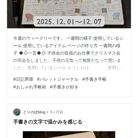
今週のウィークリーです。 一週間の様子 使用しているシ
ール 使用しているアイテム ページの作り方 一週間の様
子 ◆◇一言◆◇ 子供会の役員のお仕事でクリスマス会
の司会をしました。子供の元気って無限だなって思いま
した。 使用しているシール もうしわけ、、、。 使用し
ているアイテム こちらの記事を参考にしてみてくださ
#
日記界隈
#
バレットジャーナル
#
手書き手帳
い。 www.yukikoyano.work ページの作り方 お時間あれ
#
おしゃれ手帳術
#
手書きが好き
ばこちらものぞいてみてください。
www.yukikoyano.work 応援をお願いします！宇宙一を目
指しています！ ランキング参加中バレットジャーナル
•
とりのぽblog
9ヶ月前
手書きの文字で温かみを感じる