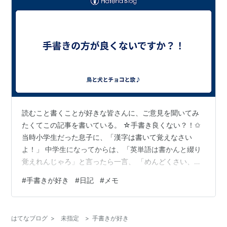
読むこと書くことが好きな皆さんに、ご意見を聞いてみ
たくてこの記事を書いている。 ☆手書き良くない？！✩
当時小学生だった息子に、「漢字は書いて覚えなさい
よ！」 中学生になってからは、「英単語は書かんと綴り
覚えれんじゃろ」と言ったら一言、 「めんどくさい、見
るだけで覚えれる」 納得いかない母(⁠・⁠–⁠・⁠;⁠)⁠ゞ 私が中学
#
手書きが好き
#
日記
#
メモ
生の頃は”筆記体”で、英語ノートにびっしり英文や英単語
書きまくっいていたのに。「見るだけ」でそのアルファ
ベットの並び順をテストで正しく再現できるというの
はてなブログ
>
未指定
>
手書きが好き
か！・・・(笑) よく聞いてみると、息子たちは筆記体で