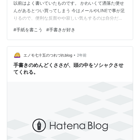
以前はよく書いていたものです。 かわいくて洒落た便せ
んがあるとつい買ってしまう 今はメールやLINEで事が足
りるので、便利な反面やや寂しい気もするのは自分だ
け？ それでも年に2回はいまでも郵便によるやりとりは
#
手紙を書こう
#
手書きが好き
欠かしません。 クリスマスカードを送ること そして年賀
状を送ることです。 クリスマスカード おもに海外に住む
友人数人にあてた年末年始のごあいさつとして送りま
•
す。 その年の出来事を書き添えたり、写真があれば同封
エノモ七十五のつれづれblog
2年前
したりして近況報告を兼ねています。 カードえらびも楽
手書きのめんどくささが、頭の中をソシャクさせ
しみのひとつです。 年賀状 自…
てくれる。