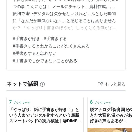
つの事 こんにちは！ メールにチャット、資料作成。。。
便利で速いデジタルは欠かせないけれど、ふとした瞬間
に「なんだか味気ないな～」と感じることはありません
か？ 「やっぱり手書きのほうが、しっくりくる気がす
る」 そんなふうに、心の中で小さくつぶやいた経験があ
#
手書きが好き
#
手書きする
るのではないでしょうか。 効率やスピードを求められる
#
手書きするとわかることがたくさんある
時代だからこそ、余計にそう思うかもしれません。 この
#
手書きすると忘れない
記事では、そんな手書き派のあなたが「書くこと」をも
#
手書きでしかできないことがある
っと楽しめるようになればと思って書きました！ お茶で
も飲みながら、リラックスして眺めてみてください。 そ
れではスタート！ 手書きとタイピ…
ネットで話題
もっと見る
7
6
ブックマーク
ブックマーク
「やっぱり、紙に手書きが好き！」と
脱アナログ｢保育園｣
いう人までデジタル化するという最新
きた大変化 温かみが
スマートパッドの実力検証｜@DIME
好きの声もあるが…
アットダイム