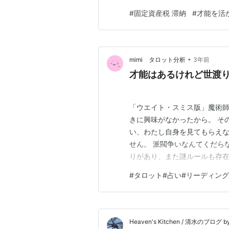
いた時もあったが、一向に税務
#
固定資産税 滞納
#
才能を活
「悦朗さん、税金納め過ぎてま
を教えて下さい・・・」 そん
•
mimi タロット分析
3年前
才能はあるけれど世渡
「ウエイト・スミス版」魔術師
きに興味がなかったから。 そ
い、わたし自身を見てもらえ
せん。 派閥争いなんてくだら
りがあり、また謎ルールも存在
しの持ち味がいかせなくなって
#
タロット#占い#リーディング
し、窓際族のような存在に。 
りも一人で活動する方が向いて
Heaven's Kitchen / 清水のブログ by 