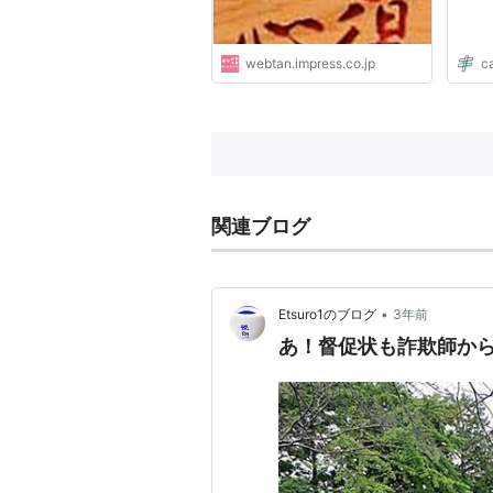
webtan.impress.co.jp
c
関連ブログ
•
Etsuro1のブログ
3年前
あ！督促状も詐欺師か