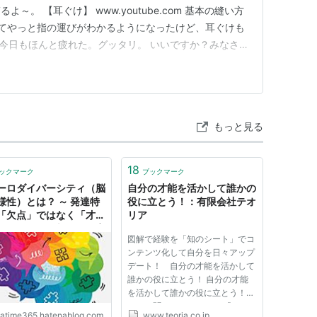
～。 【耳ぐけ】 www.youtube.com 基本の縫い方
てやっと指の運びがわかるようになったけど、耳ぐけも
 今日もほんと疲れた。グッタリ。 いいですか？みなさ
倍～5倍練習しないと出来るようにならないんですよ？
ました。ほんとうにつらいんだから～。 センスがある
よ～」っ…
もっと見る
18
ックマーク
ブックマーク
ーロダイバーシティ（脳
自分の才能を活かして誰かの
様性）とは？ ～ 発達特
役に立とう！：有限会社テオ
「欠点」ではなく「才
リア
として活かす新しい教育
図解で経験を「知のシート」でコ
TeaTime∞
ンテンツ化して自分を日々アップ
デート！ 自分の才能を活かして
誰かの役に立とう！ 自分の才能
を活かして誰かの役に立とう！
ＡＩに聞いてみました。 「ＡＩ
eatime365.hatenablog.com
www.teoria.co.jp