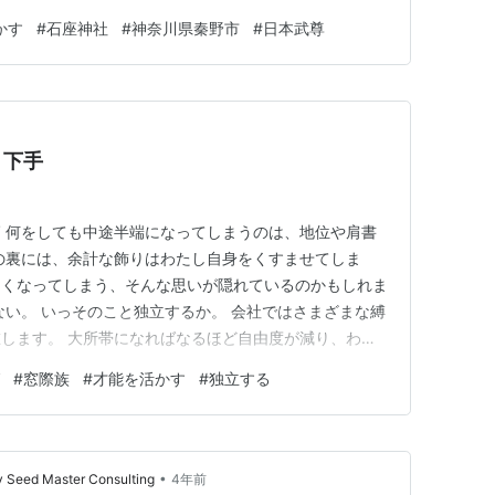
署からの連絡はなかった。 ま、そ～ゆ～もんである！
かす
#
石座神社
#
神奈川県秦野市
#
日本武尊
すよ！〇×円を利子も含めて支払いますから、口座番号
な連絡は税務署からは来ない…
り下手
 何をしても中途半端になってしまうのは、地位や肩書
の裏には、余計な飾りはわたし自身をくすませてしま
なくなってしまう、そんな思いが隠れているのかもしれま
ない。 いっそのこと独立するか。 会社ではさまざまな縛
します。 大所帯になればなるほど自由度が減り、わた
しまうようです。 才能はあるのに世渡り下手が災い
#
窓際族
#
才能を活かす
#
独立する
天才肌で冒険心を持つわたしには、どこかに所属するよ
いるようです。 水を得た魚…
•
Seed Master Consulting
4年前