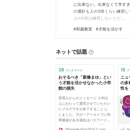
に出来ない。出来なくて辛すぎるよ
の運針も人の3倍くらい練習し
人の5倍は練習しないとだ…。
ん。才能がないってのは人の3
#
和裁教室
#
才能を活かす
わたしは和裁で身をもって学び
人は、先生が「こうやるんです
ネットで話題
38
18
ブックマーク
ブ
おそるべき「新條まゆ」とい
ニュ
う才能を活かせなかった小学
の多
館の損失
性を
能」
管理人からのメッセージ ２年以
～ - 
上にわたって運営させていただい
たブログですが終了すること に
しました。万が一アーカイブに利
用価値がある場合はパスワード
「s imatomoki」でブログ閲覧が
3thgrade.blog79.fc2.com
t