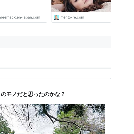
areerhack.en-japan.com
mento-re.com
らのモノだと思ったのかな？