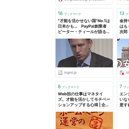
できるようにしておくので、ご自
由にお使 いくだ
16
13
ブックマーク
ブ
"才能を活かせない国"No.1は
金持
日本かも… PayPal創業者
はも
ピーター・ティールが語る、
次郎
日本の弱みとは
logmi.jp
i
8
7
ブックマーク
ブッ
Web担の仕事はマネタイ
エン
ズ。才能を活かしてモチベー
いな
ションアップする心得 | 企業
意す
ホームページ運営の心得 |
ボ C
Web担当者Forum
ハック