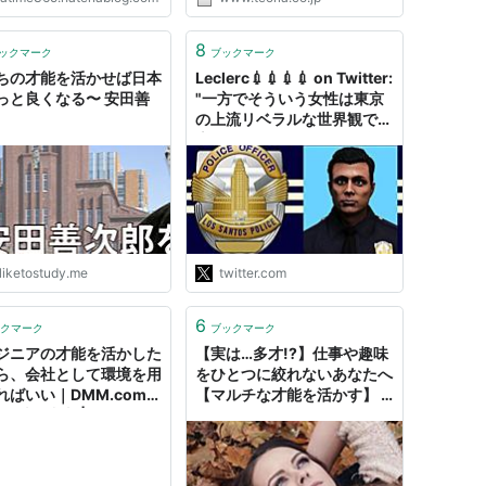
に仕事を奪われるのでしょう
か？」 答え
は．．．．．．．．．．．．．．
8
ックマーク
ブックマーク
．．．．．．．．．．．． AIが進
ちの才能を活かせば日本
Leclerc💉💉💉💉 on Twitter:
化するにつれて、特定の...
っと良くなる〜 安田善
"一方でそういう女性は東京
の上流リベラルな世界観では
恵まれた人ではなく、「自身
の才能を活かす機会が奪わ
れ、主婦であることを強いら
れる被害者」として扱われ
る。そんぐらい上流リベラル
が浮世離れしてセンシティブ
アイデンティティ・オピニオ
dliketostudy.me
twitter.com
ンバーサーカーになっている
ってことだが。"
6
クマーク
ブックマーク
ジニアの才能を活かした
【実は…多才!?】仕事や趣味
ら、会社として環境を用
をひとつに絞れないあなたへ
ればいい｜DMM.comラ
【マルチな才能を活かす】 -
TO城倉和孝 | キャリア
めんと～れ
（CAREER HACK）