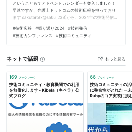
ということもでアドベントカレンダーも突入しました！
早速ですが、弁護士ドットコムの技術広報を担っており
ます sakutaro(x@saku_238)から、2024年の技術発信活
動を振り返りいたします。 技術カンファレンスの協賛・
#
技術広報
#
振り返り2024
#
技術発信
登壇 2024年も、たくさんの技術カンファレンスへ協賛す
#
技術カンファレンス
#
技術コミュニティ
る機会をいただきました。登壇させていただいたものも
あれば、ロゴスポンサーとして名を連ねる形での協賛も
ありました。それぞれの場で、最新技術や現場の課題に
ネットで話題
もっと見る
ついて知見を共有し合うことで、新た…
169
66
ブックマーク
ブックマーク
技術コミュニティ・教育機関での利用
技術コミュニティの活
を無償化します - Kibela（キベラ）公
に整合性がとれた ─ 
式ブログ
Rubyのコア実装に挑
で - Findy Engineer 