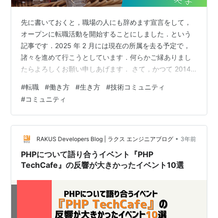
先に書いておくと，職場の人にも辞めます宣言をして，
オープンに転職活動を開始することにしました．という
記事です．2025 年 2 月には現在の所属を去る予定で，
諸々を進めて行こうとしています．何らかご縁ありまし
たらよろしくお願い申しあげます． さて，かつて 2014
年 1 月，自分が学部 4 年生で強いうつ状態かつ"無い内
#
転職
#
働き方
#
生き方
#
技術コミュニティ
定"の憂目にあっているときに書いた記事を読み直しまし
#
コミュニティ
た．はじめての就職を前にして，就職というのは何なの
かを偉そうに書いています． 昔とブログデザインを変え
た関係でめちゃくちゃ読みづらいんですが，書いてある
ことは 10 年半たった今でも，そうかなと思うことが書か
•
RAKUS Developers Blog | ラクス エンジニアブログ
3年前
れていて，ある程…
PHPについて語り合うイベント『PHP
TechCafe』の反響が大きかったイベント10選