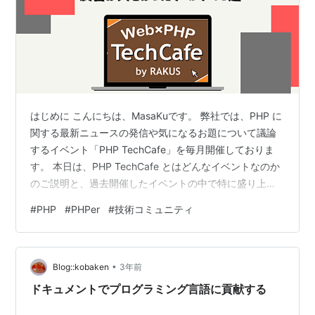
はじめに こんにちは、MasaKuです。 弊社では、PHP に
関する最新ニュースの発信や気になるお題について議論
するイベント「PHP TechCafe」を毎月開催しておりま
す。 本日は、PHP TechCafe とはどんなイベントなのか
のご説明と、過去開催したイベントの中で特に盛り上が
ったイベントをご紹介させていただきます。 Web × PHP
#
PHP
#
PHPer
#
技術コミュニティ
TechCafe はじめに PHP TechCafeの目的 立ち上げから
の経緯 参加対象者とその理由 運営メンバー テーマ選定
方針 コンテンツ作り 特に評判の良かったテーマ10選
•
PHPerのための「PHPと型定義を語り合う」 PHP
Blog::kobaken
3年前
TechCafe…
ドキュメントでプログラミング言語に貢献する