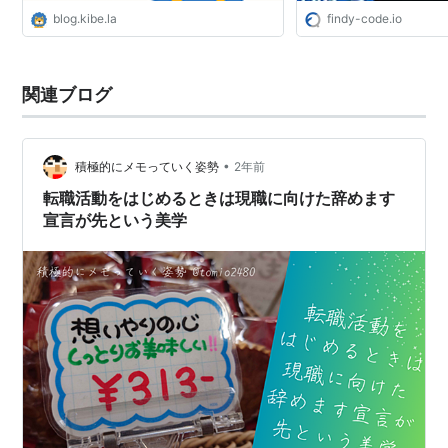
blog.kibe.la
findy-code.io
関連ブログ
•
積極的にメモっていく姿勢
2年前
転職活動をはじめるときは現職に向けた辞めます
宣言が先という美学