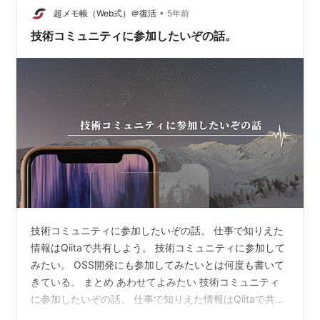
•
コミュニティに貢献する手として、みなさんの頭の片隅
超メモ帳（Web式）＠復活
5年前
にでも残ったら良いなと思って話します。 こばけんと言
技術コミュニティに参加したいぞの話。
います！エン…
技術コミュニティに参加したいぞの話。 仕事で知りえた
情報はQiitaで共有しよう。 技術コミュニティに参加して
みたい。 OSS開発にも参加してみたいとは何度も書いて
きている。 まとめ あわせてよみたい 技術コミュニティ
に参加したいぞの話。 仕事で知りえた情報はQiitaで共有
しよう。 最近の仕事ではFlutterを使って新規アプリの作