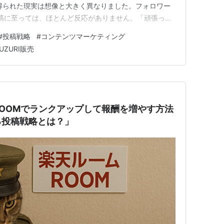
得られた現実は想像と大きく異なりました。フォロワー
稿に至っては、ほとんど反応がありません。「頑張って
う？」次第に、作業が“惰性”になっていく感覚を覚える
#
投稿戦略
#
コンテンツマーケティング
中で気づいたのは、「投稿数＝成果」ではない、という
UZURI販売
私は、投稿…
OOMでランクアップして報酬を増やす方法
る投稿戦略とは？」