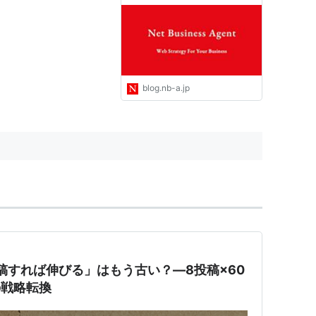
略ガイド - Shopify等のEC
サイト販売や、BtoBのWeb
集客やWEB広告運用情報
blog.nb-a.jp
稿すれば伸びる」はもう古い？―8投稿×60
の戦略転換