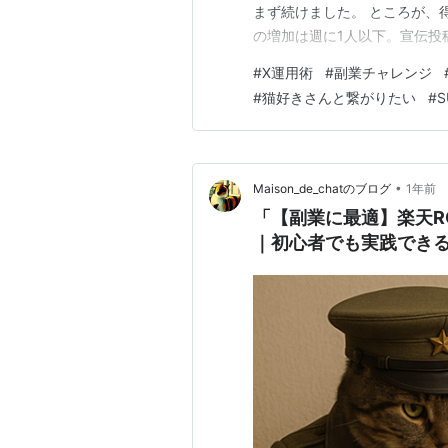
まず続けました。 ところが、
の増加は週に1人以下。宣伝投
いるのに、なぜ届かないんだろ
#
X運用術
#
副業チャレンジ
ようになったのです。 そんな
#
猫好きさんと繋がりたい
#
S
シンプルな真実でした。そして
•
Maison_de_chatのブログ
1年前
「【副業に最適】楽天R
｜初心者でも実践でき