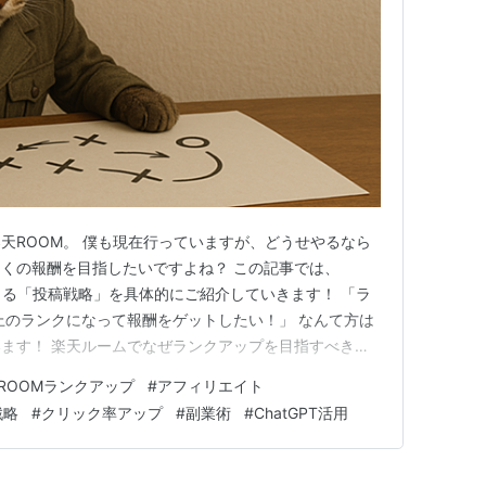
天ROOM。 僕も現在行っていますが、どうせやるなら
くの報酬を目指したいですよね？ この記事では、
きる「投稿戦略」を具体的にご紹介していきます！ 「ラ
上のランクになって報酬をゲットしたい！」 なんて方は
ます！ 楽天ルームでなぜランクアップを目指すべきな
と条件を知ろう！ 3. ランクアップのために意識すべきポ
ROOMランクアップ
#
アフィリエイト
特徴 フォロワーとのエンゲージメント 楽天アフィリエイ
戦略
#
クリック率アップ
#
副業術
#
ChatGPT活用
ある失敗と注…