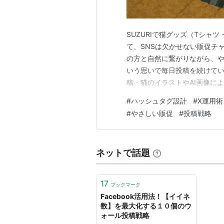
SUZURIで猫グッズ（Tシ
て、SNSは欠かせない販促チャ
の方と自然に繋がりながら、
いう思いで毎日投稿を続けてい
稿・猫のイラストやAI画像に
け・ストーリー性を持たせた販
#
ハッシュタグ設計
#
X運用術
ば、反応は自然と伸びるはず―
#
やさしい販促
#
投稿戦略
ョン数の鈍化、エンゲージメン
ネットで話題
17
ブックマーク
Facebook活用法！【イイネ
数】を最大化する１０個のウ
ォール投稿戦略