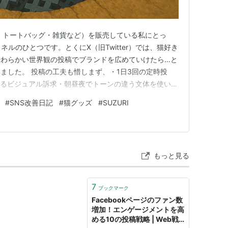
ャツ・トートバッグ・雑貨など）を販売している私にとっ
ネルのひとつです。とくにX（旧Twitter）では、猫好き
やわらかい世界観の投稿でブランドを広めていけたら…と
ました。 投稿の工夫も惜しまず、・1日3回の定時投
よるビジュアル訴求・朝昼夜でトーンの違う文体を使い分
促ポスト（ツリー型）まで導入 ここまでやっていれ
#
SNS改善日記
#
猫グッズ
#
SUZURI
―。そう思っていました。 でも現実は、インプレッシ
トの低迷、フォ…
もっと見る
7
ブックマーク
Facebookページのファン数
増加！エンゲージメントを高
める10の投稿戦略 | Web戦