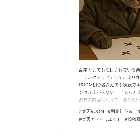
副業としても注目されている楽
「ランクアップ」して、より多
ROOM初心者さんでも実践で
ンクが上がらない」 「もっと
必見の内容になっていると思い
のか？ ROOMランクの仕組み
#
楽天ROOM
#
副業初心者
#
イント クリックされる投稿の
#
楽天アフィリエイト
#
投稿
トとの連携 楽天ルームでよく