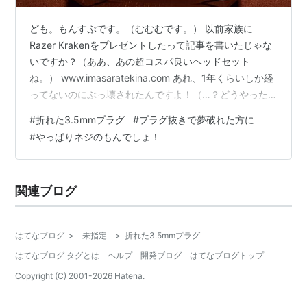
ども。もんすぷです。（むむむです。） 以前家族に
Razer Krakenをプレゼントしたって記事を書いたじゃな
いですか？（ああ、あの超コスパ良いヘッドセット
ね。） www.imasaratekina.com あれ、1年くらいしか経
ってないのにぶっ壊されたんですよ！（…？どうやった
ら壊れる？？） とりあえず今回は、Krakenの修理をする
#
折れた3.5mmプラグ
#
プラグ抜きで夢破れた方に
かどうかの時間稼ぎ代替品の紹介とヘッドホンジャック
#
やっぱりネジのもんでしょ！
に詰まった折れたプラグを抜く方法を記録しておこうと
思います。 ヘッドセットが壊れた報告 ちょうど良い代替
品を発見！ イヤホンジャックに詰まった3.5mmプラグ
関連ブログ
どうやってプラグを抜いた？ 極細ドリル M2木ネジ …
はてなブログ
>
未指定
>
折れた3.5mmプラグ
はてなブログ タグとは
ヘルプ
開発ブログ
はてなブログトップ
Copyright (C) 2001-
2026
Hatena.