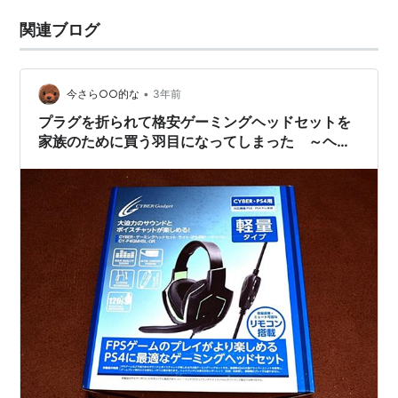
関連ブログ
•
今さら○○的な
3年前
プラグを折られて格安ゲーミングヘッドセットを
家族のために買う羽目になってしまった ～ヘッ
ドホンジャック抜きはM2のネジだって分かった～