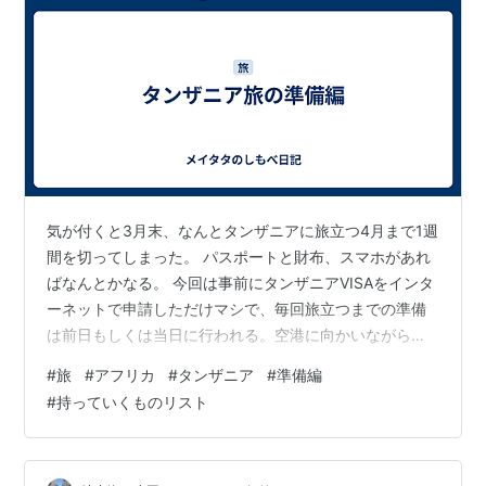
気が付くと3月末、なんとタンザニアに旅立つ4月まで1週
間を切ってしまった。 パスポートと財布、スマホがあれ
ばなんとかなる。 今回は事前にタンザニアVISAをインタ
ーネットで申請しただけマシで、毎回旅立つまでの準備
は前日もしくは当日に行われる。空港に向かいながら海
外保険に滑り込み申し込みしたこともあった。今回の保
#
旅
#
アフリカ
#
タンザニア
#
準備編
険はまだ入っていない、早く入ろう。 何度も旅立ってい
#
持っていくものリスト
る割に、準備リストは毎回手書きで前回のことを思い出
しながら書いている。この令和の世の中で、手書きの旅
行準備リストを使っている人はどれくらいいるんだろう