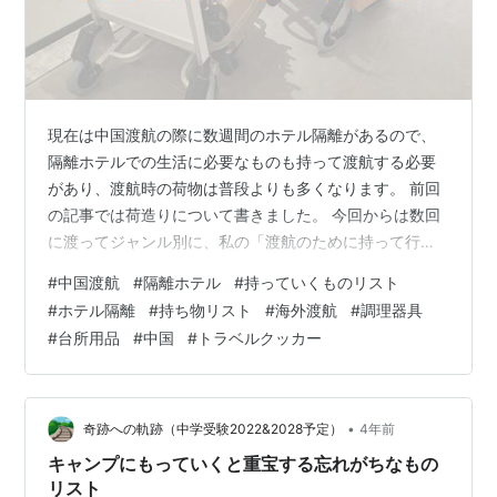
現在は中国渡航の際に数週間のホテル隔離があるので、
隔離ホテルでの生活に必要なものも持って渡航する必要
があり、渡航時の荷物は普段よりも多くなります。 前回
の記事では荷造りについて書きました。 今回からは数回
に渡ってジャンル別に、私の「渡航のために持って行く
ものリスト」を公開していこうと思います。そしてそれ
#
中国渡航
#
隔離ホテル
#
持っていくものリスト
ぞれのアイテムについて、実際持って行ってどうだった
#
ホテル隔離
#
持ち物リスト
#
海外渡航
#
調理器具
かを考察していきます。 人それぞれ必要なものは違うと
#
台所用品
#
中国
#
トラベルクッカー
思いますが、リストをゼロから作るよりも、ある程度叩
き台となるリストがあった方がいいと思うので、この記
事が誰かの荷造りの参考になればなぁと思います。 今回
は調理器具・台所用品編です。 調理器具・台…
•
奇跡への軌跡（中学受験2022&2028予定）
4年前
キャンプにもっていくと重宝する忘れがちなもの
リスト