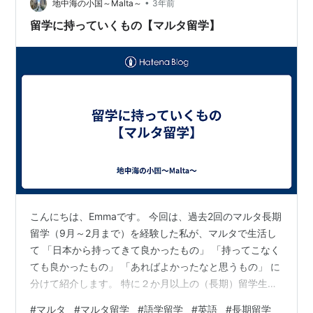
か。エクセルで表を作ってもいいが、どこに仕舞ったか
•
地中海の小国～Malta～
3年前
分からなくなる未来が見える。とりあえ…
留学に持っていくもの【マルタ留学】
こんにちは、Emmaです。 今回は、過去2回のマルタ長期
留学（9月～2月まで）を経験した私が、マルタで生活し
て 「日本から持ってきて良かったもの」 「持ってこなく
ても良かったもの」 「あればよかったなと思うもの」 に
分けて紹介します。 特に２か月以上の（長期）留学生・
滞在者の方に参考になれば幸いです！ 1. 「日本から持っ
#
マルタ
#
マルタ留学
#
語学留学
#
英語
#
長期留学