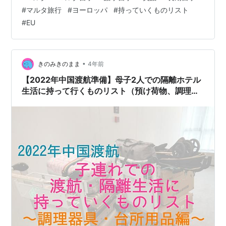
てきて良かったもの」 2. 「持ってこなくても良かったも
#
マルタ旅行
#
ヨーロッパ
#
持っていくものリスト
の」 3. 「持ってくればよかったと後悔しているもの」 4.
#
EU
まとめ 1. 「日本から持ってきて良かったもの」 ・サラン
ラップ 海外のラップは切り離しにくく、すごく使い勝手
が悪い。。ラップに関しては日本の技術の高さ・性能…
•
きのみきのまま
4年前
【2022年中国渡航準備】母子2人での隔離ホテル
生活に持って行くものリスト（預け荷物、調理器
具・台所用品編）！各アイテムの「便利だったの
でオススメ」or「必要なかった」振り返り！