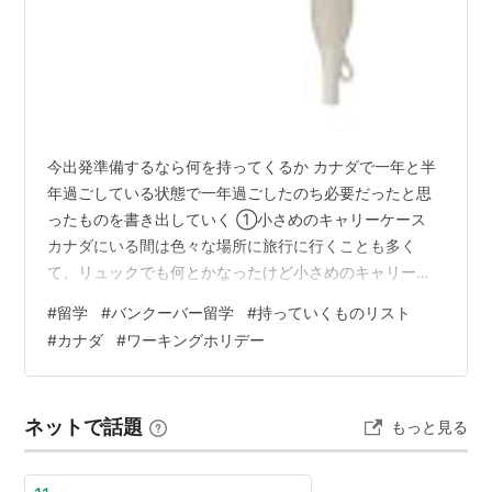
今出発準備するなら何を持ってくるか カナダで一年と半
年過ごしている状態で一年過ごしたのち必要だったと思
ったものを書き出していく ①小さめのキャリーケース
カナダにいる間は色々な場所に旅行に行くことも多く
て、リュックでも何とかなったけど小さめのキャリーケ
ースが買うべきだったな～ ただ何個もキャリーケースが
#
留学
#
バンクーバー留学
#
持っていくものリスト
あるとカナダでの引っ越しが大変になるから二つくらい
#
カナダ
#
ワーキングホリデー
がおすすめ②ジャケット 五月に到着したけど体感めちゃ
めちゃ寒かった…レインクーバーって呼ぶくらい傘をさ
すほどではない雨量の雨が良く降る。カナダでも買える
ネットで話題
もっと見る
けどブランド物は高いので要注意。ただ、winnersとは行
けばある程度は安くて暖かいの見つけら…