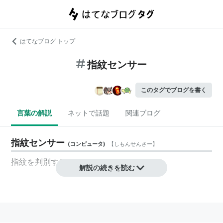
はてなブログ トップ
指紋センサー
このタグでブログを書く
言葉の解説
ネットで話題
関連ブログ
指紋センサー
(
コンピュータ
)
【
しもんせんさー
】
指紋
を
判別
する
センサー
解説の続きを読む