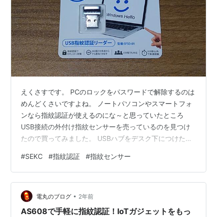
えくさすです。 PCのロックをパスワードで解除するのは
めんどくさいですよね。 ノートパソコンやスマートフォ
ンなら指紋認証が使えるのにな～と思っていたところ
USB接続の外付け指紋センサーを売っているのを見つけ
たので買ってみました。 USBハブをデスク下につけた
今、これが活きてくるのです…！
#
SEKC
#
指紋認証
#
指紋センサー
•
電丸のブログ
2年前
AS608で手軽に指紋認証！IoTガジェットをもっ