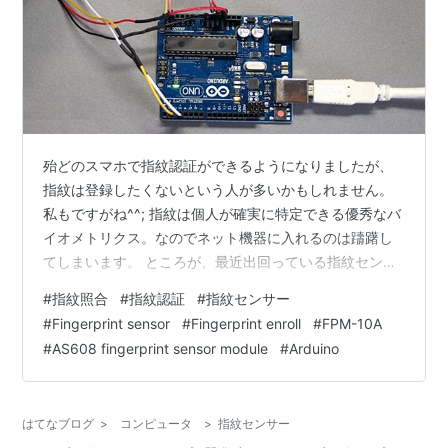
殆どのスマホで指紋認証ができるようになりましたが、
指紋は登録したくないという人が多いかもしれません。
私もですがね^^; 指紋は個人が確実に特定できる優秀なバ
イオメトリクス。なのでネット機器に入れるのは躊躇し
てしまいます。 ところが、最近出回っている指紋センサ
ーモジュールの性能とコスパが凄いのに気づいてしまい
#
指紋照合
#
指紋認証
#
指紋センサー
ました。そうなると、どうしても試してみたくなります
#
Fingerprint sensor
#
Fingerprint enroll
#
FPM-10A
ね・・。もう長い長い自粛期間ですからね。 ネットにつ
#
AS608 fingerprint sensor module
#
Arduino
ながないDIY機器に使う目的なら、こんなに便利なものは
ない。安心して使ってみるということにしましょう^^; 指
紋取込のしかけ 多く使われているのは、光学式、静電容
はてなブログ
>
コンピュータ
>
指紋センサー
量式、電界式など。スマホ内蔵…