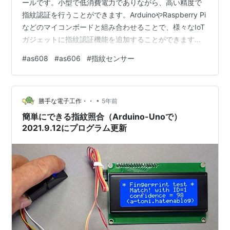
ールです。小型で低消費電力でありながら、高い精度で
指紋認証を行うことができます。ArduinoやRaspberry Pi
などのマイコンボードと組み合わせることで、様々なIoT
ガジェットに指紋認証機能を追加することができます。
お値段は2000円前後と少々高価ではあるが、ライブラリ
#
as608
#
as606
#
指紋センサー
ーも用意されているため簡単に指紋認証を行うことが、
初心者でも扱えます。 なぜAS608が人気なの？ 小型・低
消費電力: 小型で低消費電力のため、バッテリー駆動のデ
•
バイスにも適しています。 高精度: 高精度な指紋認証が
勝手な電子工作・・
5年前
可能で、セキュリティ性の高いシステムを構築で…
簡単にできる指紋照合（Arduino-Unoで）
2021.9.12にプログラム更新