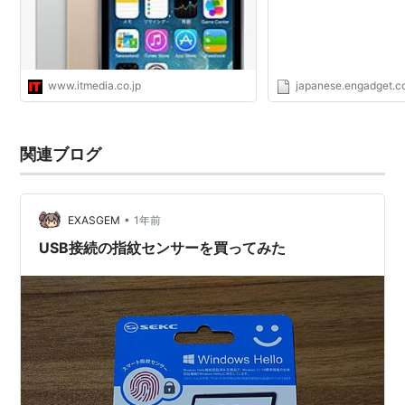
www.itmedia.co.jp
japanese.engadget.
関連ブログ
•
EXASGEM
1年前
USB接続の指紋センサーを買ってみた