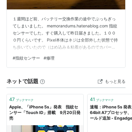
１週間ほど前、バッテリー交換作業の途中でぶっちぎっ
てしまいました。 memorandums.hatenablog.com 指紋
センサーでした。すぐ購入して昨日届きました。１００
０円くらいです。 Pixel本体はネジは全部外した状態で持
ち歩いていたので（はめ込み＆粘着があるのでカバーを
つけていればこの状態でも剛性的に問題ない）。 今朝、
#
指紋センサー
#
修理
出勤前に開けて取り付けました。カメラと指紋センサー
のケーブルのコネクタを基板に取り付けるところがちょ
っと大変でしたが（また切断しないように細心の注意を
ネットで話題
もっと見る
払いながら）、なんとか取り付けました。研究室ほど工
具がないので。。。ピンセットくらい買っておこう。
Pixel4a…
47
41
ブックマーク
ブックマーク
Apple、「iPhone 5s」発表 指紋セ
速報：iPhone 5s 
ンサー「Touch ID」搭載 9月20日発
64bit A7プロセッ
売
ールド追加 - Engadget