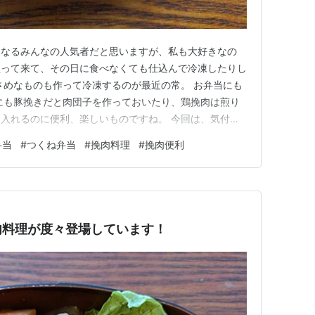
くなるみんなの人気者だと思いますが、私も大好きなの
買って来て、その日に食べなくても仕込んで冷凍したりし
さめなものも作って冷凍するのが最近の常。 お弁当にも
にも豚挽きだと肉団子を作っておいたり、鶏挽肉は煎り
入れるのに便利、楽しいものですね。 今回は、気付い
を入れていっていました。 どれも美味しかったし、楽
弁当
#
つくね弁当
#
挽肉料理
#
挽肉便利
弁当作り、挽肉は美味しいし、いろいろできるしお弁当
ナゲット弁当 ピーマンの肉…
肉料理が度々登場しています！