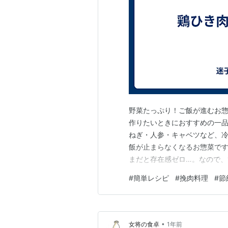
野菜たっぷり！ご飯が進むお惣
作りたいときにおすすめの一
ねぎ・人参・キャベツなど、
飯が止まらなくなるお惣菜です
まだと存在感ゼロ…。なので
も可愛く、食感もぷりっとして、
#
簡単レシピ
#
挽肉料理
#
節
ひき肉：100g 糸こんにゃく
こミックス：100g 玉ねぎ：1/
•
女将の食卓
1年前