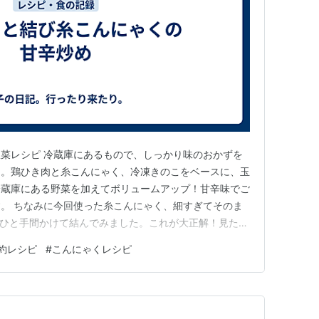
菜レシピ 冷蔵庫にあるもので、しっかり味のおかずを
品。鶏ひき肉と糸こんにゃく、冷凍きのこをベースに、玉
冷蔵庫にある野菜を加えてボリュームアップ！甘辛味でご
。 ちなみに今回使った糸こんにゃく、細すぎてそのま
、ひと手間かけて結んでみました。これが大正解！見た目
まるで主役級の仕上がりに✨ 📝材料（2〜3人分） 鶏
約レシピ
#
こんにゃくレシピ
：1袋（約200g）※細い場合は結ぶのがおすすめ 冷凍きの
2個（…