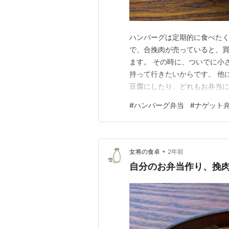
ハンバーグは定期的に食べた
で、合挽肉が売っていると、
ます。 その時に、ついでに小
持って行きたいからです。 他
豆腐にしたり、どれもお弁当に
たら、毎日連続して、挽肉料理
#
ハンバーグ弁当
#
ナゲット
しいお弁当でした。 自分のお
にぴったりですね。 つくねと
•
女将の食卓
2年前
自分のお弁当作り、挽