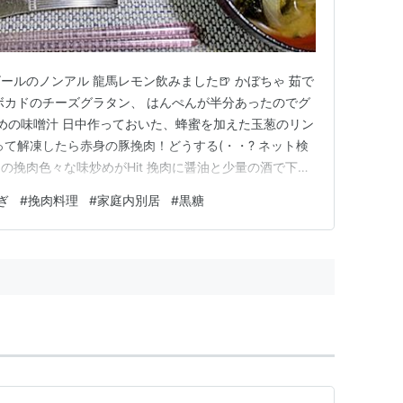
ルのノンアル 龍馬レモン飲みました🍺 かぼちゃ 茹で
ボカドのチーズグラタン、 はんぺんが半分あったのでグ
かめの味噌汁 日中作っておいた、蜂蜜を加えた玉葱のリン
って解凍したら赤身の豚挽肉！どうする(・・? ネット検
の挽肉色々な味炒めがHit 挽肉に醤油と少量の酒で下味
ギ、菊芋（🥔の代用^^）と野菜室にあった人参、 蓮根
ぎ
#
挽肉料理
#
家庭内別居
#
黒糖
中華だし（味の素の丸鶏がらスープ）、 オイスターソ
加え…