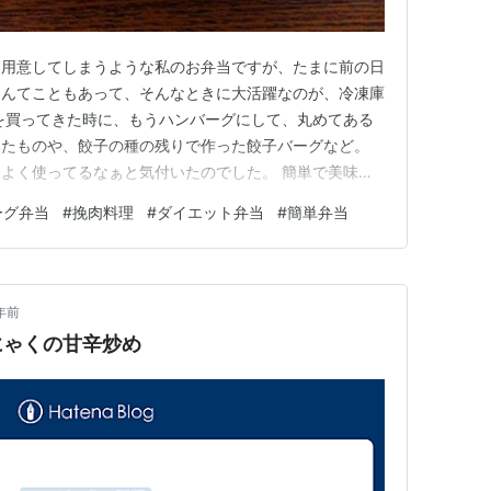
に用意してしまうような私のお弁当ですが、たまに前の日
なんてこともあって、そんなときに大活躍なのが、冷凍庫
を買ってきた時に、もうハンバーグにして、丸めてある
いたものや、餃子の種の残りで作った餃子バーグなど。
よく使ってるなぁと気付いたのでした。 簡単で美味し
作り、挽肉でハンバーグなどが大活躍しています。 餃子
ーグ弁当
#
挽肉料理
#
ダイエット弁当
#
簡単弁当
バーグ弁当 麻婆茄子弁当 自分のお弁当作り、挽肉でハン
。 餃子バーグ 餃子…
年前
にゃくの甘辛炒め