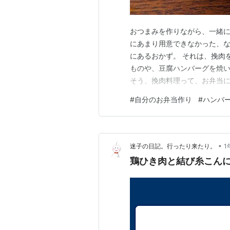
おつまみを作りながら、一緒
にあまり用意できなかった、
にあるおかず。 それは、挽肉
ものや、豆腐ハンバーグを焼
そう、挽肉料理って、お弁当に
いからですね。 自分のお弁当
#
自分のお弁当作り
#
ハンバ
バーグ 豆腐ハンバーグ ハン
バーグなどが大活躍しています
•
迷子の日記。行ったり来たり。
1
鶏ひき肉と結び糸こん