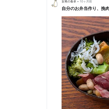
•
女将の食卓
10ヶ月前
自分のお弁当作り、挽