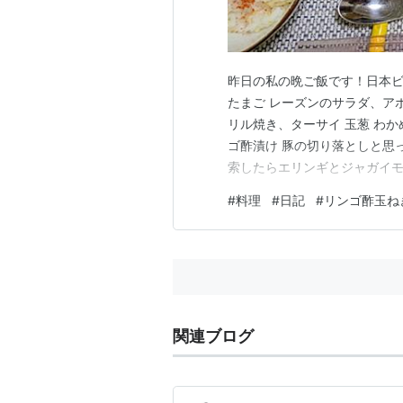
昨日の私の晩ご飯です！日本ビー
たまご レーズンのサラダ、ア
リル焼き、ターサイ 玉葱 わ
ゴ酢漬け 豚の切り落としと思
索したらエリンギとジャガイモ
をつけサラダ油で炒め、 エリン
#
料理
#
日記
#
リンゴ酢玉ね
とターサイも入れて火を通し、
ースで味付けし、最後に大豆を
関連ブログ