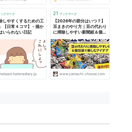
21
ブックマーク
ブックマーク
除しやすくするための工
【2026年の節分はいつ？】
』【日常４コマ】 - 描か
豆まきのやり方｜豆の代わり
はいられない日記
に掃除しやすい新聞紙＆個包
装で楽しむアイデア - 選びな
がら生きていく☆
nataaoi.hatenadiary.jp
www.yamachi-choose.com