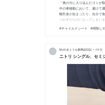
「奥の方に入り込んだゴミが取
中の車移動において、避けて
離乳食が始まったり、自分で
べかすだらけになってしまいま
「掃除のしやすさを考えずにチ
#
チャイルドシート
#
掃除し
記事では、SEOキーワードであ
を軸に、プロの視点から、日々
•
MJのきょうも新商品日記
4年前
ニトリ シングル、セミ