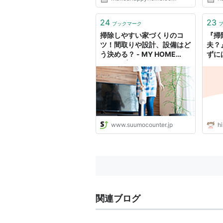
去し、100均Seria（セリア）で
調達した「ステンレスゴミ受け」
に変更したら、劇的に掃除しやす
24
23
ブックマーク
くなりました。 ステンレスゴミ
掃除しやすい家づくりのコ
『掃
受...
ツ！間取りや設計、設備はど
夫？
う決める？ - MY HOME
ずに
STORY │スーモカウンター
注文住宅
www.suumocounter.jp
hi
関連ブログ