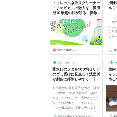
トイレのふき取りクリーナー
掃除
「まめピカ」の魅力を、愛用
ルフ
歴10年超の私が語る。掃除
しやすく、コスパも〇 |
「友
Lidea(リディア) by LION
いつ
市営
人から
lidea.today
al
40
29
ブックマーク
排水口のフタを100均セリア
室内
のゴミ受けに見直し！洗面所
ィッ
が劇的に掃除しやすく！ | ち
吊る
ゃみのシンプルライフノート
スペー
家の掃除で最も苦手なのが、排水
→hap
口の掃除。 ぬめりやカビ、臭い
がすぐにつくなど、掃除がしたく
なくなる要素がいっぱいです。
そんな排水口の掃除を少しでもラ
クにしたい！ そこで、フタを撤
makeahappyhome.com
ha