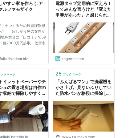
しやすい家を作ろう:ア
電源タップ定期的に変えろ！
ァルファモザイク
ってみんな言うけど『変えた
甲斐があった』と感じられる
のはどんなアイテム？→掃除
だちをつくるため投資詐欺思
しやすい・安全機能つきは満
いた」 寂しがり屋の女性が
足度高い
団地を舞台に「口コミ」で59
1億2000万円詐取 佐賀市
falfa.livedoor.biz
togetter.com
25
ブックマーク
ブックマーク
トイレットペーパーやテ
「ふんばるマン」で洗濯機を
シュの置き場所は自作の
かさ上げ。見ないふりしてい
す収納で掃除しやすく省
た防水パンが格段に掃除しや
ス - 移転
すくなった！ - 明日も暮ら
ilaki.net
す。
pilaki.hateblo.jp
www.tsumako.com