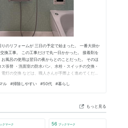
回りのリフォームが 三日の予定で始まった。 一番大掛か
交換工事。 この工事だけで丸一日かかった。 接着剤を
 お風呂の使用は翌日の夜からとのことだった。 そのほ
ロス張替 ・洗面室の防水パン、水栓・スイッチの交換・
、電灯の交換 などは、職人さんが手際よく進めてくださ
た。 私は仕事だったので、工事中は夫が対応してくれて
マル
#
掃除しやすい
#
50代
#
暮らし
（40％）を来週早々に支払う予定。 今回のリフォームで
マルで掃…
もっと見る
56
ックマーク
ブックマーク