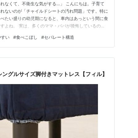
れなくて、不衛生な気がする…」 こんにちは。子育て
通れないのが「チャイルドシートの汚れ問題」です。特に
食べたい盛りの幼児期になると、車内はあっという間に食
すよね。 実は、多くのママ・パパが後悔しているのが
ャイルドシートを選んでしまったこと」なのです。 本
やすい
#
食べこぼし
#
セパレート構造
る「掃除しやすい チャイルドシート 食べこぼし 対策」
のお手入れを劇的に楽…
シングルサイズ脚付きマットレス【フィル】