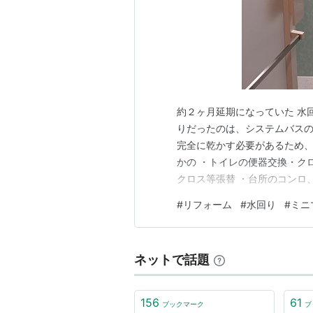
約２ヶ月延期になっていた 水
りだったのは、システムバスの
完全に乾かす必要があるため、
かの ・トイレの便器交換・ク
クロス等張替 ・台所のコンロ
り 三日目の午前中には終了し
#
リフォーム
#
水回り
#
ミニ
いた。 リフォーム代金の残り
最優先にしたことは、 「ミニ
ネットで話題
156
61
ブックマーク
ブ