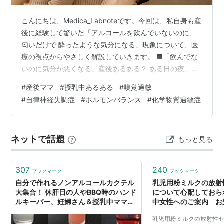
こんにちは、Medica_Labnoteです。今回は、私自身も産
後に経験して驚いた「アルコールを飲んでいないのに、
匂いだけで 酔ったような気分になる」現象について、医
療の視点からやさしく解説していきます。 ■「飲んでな
いのに気分が悪くなる」産後あるある？ ある日の夜、夫
が缶ビールを開けた瞬間、ふわっと立ちのぼるアルコー
#
産後ママ
#
授乳中あるある
#
嗅覚過敏
ルの匂い。それを嗅いだだけで、「なんだか頭がフラッ
#
自律神経失調症
#
ホルモンバランス
#
化学物質過敏症
とする」「気分が悪い…」と感じたことはありません
か？ 実際にSNSなどを見ていると、 「産後、アルコール
臭がダメになった」 「お酒の匂いを嗅いだだけで具合が
ネットで話題
もっと見る
悪くなる」 「飲んでないのに“酔った”みたいになる」 と
いった声がたくさん…
307
240
ブックマーク
ブックマーク
自分で作れるノンアルコールカクテル
乳児用粉ミルクの放射
大集合！ 休肝日の人やBBQ時のハンド
について心配しておら
ルキーパー、妊婦さん＆授乳中ママの
中女性へのご案内 お
女子会にもおススメ。
科婦人科学会
乳児用粉ミルクの放射性