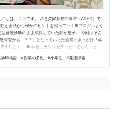
 こんにちは。ココです。 注意欠陥多動性障害（ADHD）で
行動と会話から何かのヒントを綴っていく当ブログへよう
定型発達診断のまま成長していた我が息子。 今回はそん
達障害かも…？？」となっていった最初のきっかけ「学
伝えします。 ● 学校にカウンセラーがいるなら、是非
ることができるいい機会になります。 就学時健診でも
就学時検診
#
授業の多動
#
小学生
#
発達障害
歩きが目立つように カウンセリング初心者におすすめ
カウンセリン…