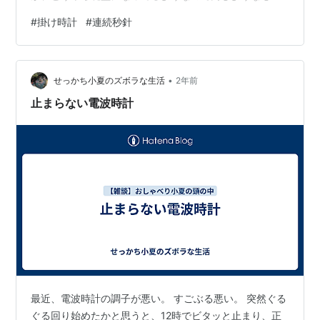
をセレクト。前回同様、このような条件で購入してま
#
掛け時計
#
連続秒針
す。・連続秒針（カチカチ言わない）・オシャレ感があ
る・文字が読みやすい・やや小ぶり箱とてもシンプルな
紙箱中身シールを剥がして。正面より旧モデルと比較文
•
字盤の文字が細くなったので視認性が低くなりました(´･
せっかち小夏のズボラな生活
2年前
ω･`)前のFelioも今回のMAGも「ノア精密」のブランドな
止まらない電波時計
ので時計の機械部分は全く同じ…
最近、電波時計の調子が悪い。 すごぶる悪い。 突然ぐる
ぐる回り始めたかと思うと、12時でビタッと止まり、正