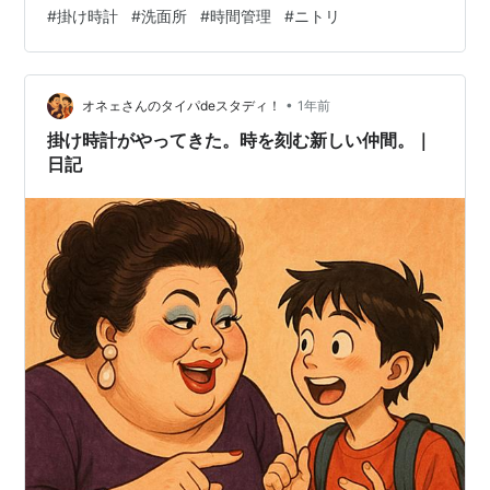
中３息子はギリギリまで テレビのニュースを観てしまっ
#
掛け時計
#
洗面所
#
時間管理
#
ニトリ
たり、 トイレにのんびり入ってしまったり・・ 出かける
直前に いつもバタバタと慌ただしくしていて 何か解決策
はないものか・・？！ と思っていました。 洗面所に掛け
•
時計をつけたら、 出かける前に時間がわかって 便利そ
オネェさんのタイパdeスタディ！
1年前
う、と思い ちょうどいい掛け時計を探していました。 条
掛け時計がやってきた。時を刻む新しい仲間。｜
件は …
日記