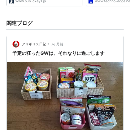
www.publickey1.jp
www.techno-edge.ne
関連ブログ
•
アリギリス日記
3ヶ月前
予定の狂ったGWは、それなりに過ごします