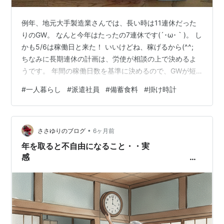
例年、地元大手製造業さんでは、長い時は11連休だった
りのGW。 なんと今年はたったの7連休です(´･ω･｀)。 し
かも5/6は稼働日と来た！ いいけどね、稼げるから(^^;
ちなみに長期連休の計画は、労使が相談の上で決めるよ
うです。 年間の稼働日数を基準に決めるので、GWが短
い年は年末年始が長かったり、全体で調整されていま
#
一人暮らし
#
派遣社員
#
備蓄食料
#
掛け時計
す。 今年はお天気にも恵まれなくて、やりたいと思って
いたダウンジャケット洗いも窓ガラス拭きも諦めまし
た。 その代わり、家の中で出来ることをしよう！ と言う
•
わけで、備蓄食料の保管方法を見直しました。 これまで
ささゆりのブログ
6ヶ月前
カロリーメイトだけ、缶詰だけ、パスタソースだけ･･･
年を取ると不自由になること・・実
と、カゴに分けてい…
感
掛け時計の電池交換