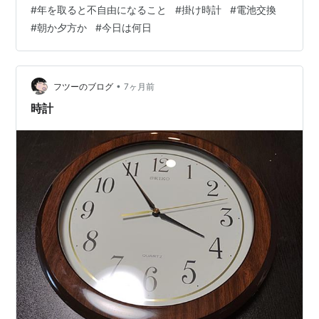
持ってきて、時計を取ろうとしました。 腕は上がらない
#
年を取ると不自由になること
#
掛け時計
#
電池交換
し、足はおぼつかない。 遠近距離も、危うい。 狭いスペ
#
朝か夕方か
#
今日は何日
ースで、動きにくい💦 電池を入れて、動き始めました。
(最初プラスマイナスをさかさまに入れて、動かなかった
初歩的ミス💦) たったこれだけのことが、ああ、これは数
年のうちに 本当に危ない行為になるな！！と感じまし
•
フツーのブログ
7ヶ月前
た。 掛け時計一つが…
時計