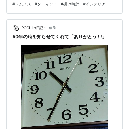
のデザイナーも安積伸さんという方で、それはもう高名
#
レムノス
#
クエィント
#
掛け時計
#
インテリア
なアーティストだということで。 この時計の素材はなん
だと思いますか。僕はビックリしましたよ。 真鍮なんで
すって。愛犬の迷子札と俺のブレスレットとおんなじ
•
や。 真鍮を富山の伝統工芸品である高岡銅器とやらの技
POCHIの日記
1年前
術を応用し、この特徴的な青色を出しているそうです。
50年の時を知らせてくれて「ありがとう ! !」
斑紋ガス青銅色ですって。色の名前からして…