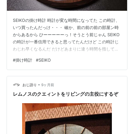
SEIKOの掛け時計 時計が変な時間になってた この時計、
いつ買ったんだっけ・・・ 確か、前の前の前の部屋ン時
からあるから ひーーーーーっ！そうとう前じゃん SEIKO
の時計が一番信用できると思ってたんだけど この時計じ
わじわ早くなるんだ だけどあまりに違う時間を指してた
から はずして「電池かな？」 裏を見たら うわっ この人
#
掛け時計
#
SEIKO
の性格って 自分で驚く 買ったのはもっと前だけど、なん
か2014年から どのくらいで電池切れするか書いてある
あーだいたい３年。 電池のかえ時なんだな。 あんな小さ
•
な単３電池１個で３年動くってすごいな そのあと買った
おじ語り
9ヶ月前
もう１つの時計は安いCASIO 電波時計だからまったく
レムノスのクエィントをリビングの主役にするぞ
く…