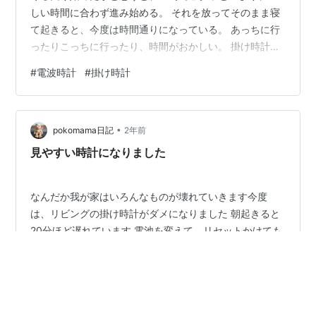
しい時間に合わず進み始める。 それを放ってそのまま寝
て起きると、今度は時間通りになっている。 あっちに行
ったりこっちに行ったり、時間がおかしい。 掛け時計の
調子が悪いのは不便だけど、もちろん手元にはスマホも
#
電波時計
#
掛け時計
あるし、他の部屋にデジタルの時計もいくつか置いてい
るので問題はない。 でも、気味は悪い。 手動で直せない
タイプの時計なので、ぐるぐる回っているのを眺める
•
か、リセットしてみるかしかないのだけど、リセットは
pokomama日記
2年前
効果なく、またぐるぐる周り始める。 使い始めて2年も
見やすい時計になりました
経っていないのにもう寿命なのかしら…