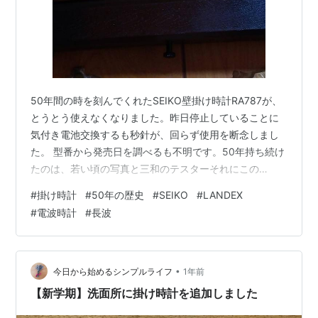
50年間の時を刻んでくれたSEIKO壁掛け時計RA787が、
とうとう使えなくなりました。昨日停止していることに
気付き電池交換するも秒針が、回らず使用を断念しまし
た。 型番から発売日を調べるも不明です。50年持ち続け
たのは、若い頃の写真と三和のテスターそれにこの
SEIKOの壁掛け時計くらいで、ないでしょうか。一言
#
掛け時計
#
50年の歴史
#
SEIKO
#
LANDEX
で、50年とは言うもののこの時計は、私と共に生き続け
#
電波時計
#
長波
てきたのです。素敵な時間も苦い時間も刻み苦楽を共に
したのです。行動するには、時刻を気に留めて動くもの
です。物とは、言え何か魂が宿っている気がしてなりま
せん。捨てがたい物の一つです。 時代も変わり現代で
•
今日から始めるシンプルライフ
1年前
は、電波時計が主流になりつつあります…
【新学期】洗面所に掛け時計を追加しました