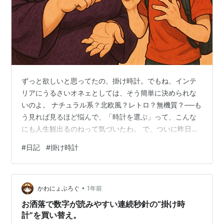
ずっと欲しいと思ってたの、掛け時計。でもね、インテ
リアにうるさいオネェとしては、そう簡単に決められな
いのよ。 ナチュラル系？北欧風？レトロ？無機質？──も
う見れば見るほど悩んで、「時計を選ぶ」って、こんな
にも人生観出るのねって気づいたわ。 で、ついに昨日ネ
ットでポチッた時計が今日、届いたの。箱を開けた瞬
#
日記
#
掛け時計
間、「あら〜、やっぱりこの子にして良かった」ってう
っとり。フレームはちょっとマットな質感で、針の動き
はカチコチ鳴らない静音仕様。 ──完璧よ。時間に追われ
•
る現代に、音のない優しさを添えてくれる存在って、大
かわにょぶろぐ
1年前
事なのよ。 壁にかけてみた瞬間、部屋の空気がピシッと
お洒落で数字が読みやすい連続秒針の“掛け時
引き締まった気がしたの。まるで「ここから…
計”を買い替え。