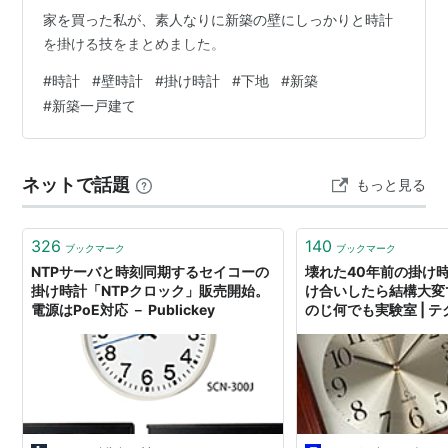
家を買った私が、素人なりに新築の壁にしっかりと時計
を掛ける技をまとめました。
#
時計
#
壁時計
#
掛け時計
#
下地
#
新築
#
新築一戸建て
ネットで話題
もっと見る
326
140
ブックマーク
ブックマーク
NTPサーバと時刻同期するセイコーの
壊れた40年前の掛け
掛け時計「NTPクロック」販売開始。
け合いしたら結構大変
電源はPoE対応 － Publickey
のじ何でも実験室 | 
TechnoEdge