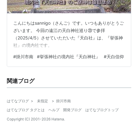
こんにちはsannigo（さんご）です。いつもありがとうご
ざいます。 今回の遠江の天白神社巡り⑳で参拝
（2025/4/5）させていただいた『天白社』は、『挙張神
社』の境内社です。
#
掛川市南
#
挙張神社の境内社『天白神社』
#
天白信仰
関連ブログ
はてなブログ
>
未指定
>
掛川市南
はてなブログ タグとは
ヘルプ
開発ブログ
はてなブログトップ
Copyright (C) 2001-
2026
Hatena.