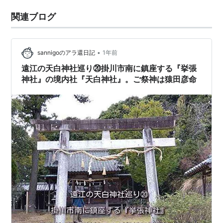
関連ブログ
•
sannigoのアラ還日記
1年前
遠江の天白神社巡り⑳掛川市南に鎮座する『挙張
神社』の境内社『天白神社』。ご祭神は猿田彦命