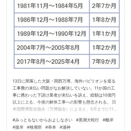
13日に閉幕した大阪・関西万博。海外パビリオンを巡る
工事費の未払い問題がなお解決していない。11か国の工
事に携わった下請け業者が未払いを訴え、総額は10億円
以上に上る。今後の解体工事への影響も懸念される。 日
本国際博覧会協会（万博協会）によると、9月までに11か
国のパビリオンの下請け業者から未払いの相談があっ
#
みっともないからおよしなさい
#
黒潮大蛇行
#
離岸
た。大半は元請けが外資系企業で、元請けと下請けや、
#
接岸
#
検潮所
#
串本
#
浦神
下請け同士でトラブルが起きている。「被害者の会」の