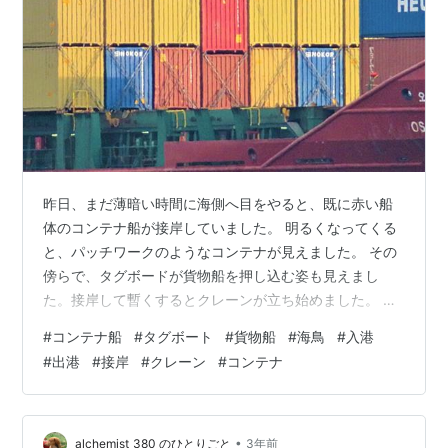
昨日、まだ薄暗い時間に海側へ目をやると、既に赤い船
体のコンテナ船が接岸していました。 明るくなってくる
と、パッチワークのようなコンテナが見えました。 その
傍らで、タグボードが貨物船を押し込む姿も見えまし
た。接岸して暫くするとクレーンが立ち始めました。 午
後からは、コンテナ船がタグボートにサポートされ、出
#
コンテナ船
#
タグボート
#
貨物船
#
海鳥
#
入港
港していきました。眼下には、海鳥がいました。 貨物船
#
出港
#
接岸
#
クレーン
#
コンテナ
の方の作業は、まだ続いています。昨日の我が家から見
えた海側の景色でした。
•
alchemist_380 のひとりごと
3年前