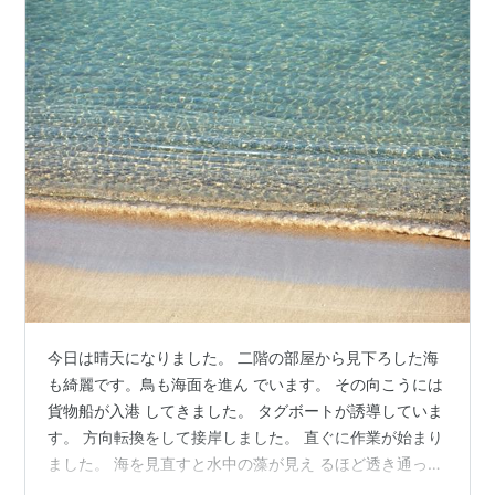
今日は晴天になりました。 二階の部屋から見下ろした海
も綺麗です。鳥も海面を進ん でいます。 その向こうには
貨物船が入港 してきました。 タグボートが誘導していま
す。 方向転換をして接岸しました。 直ぐに作業が始まり
ました。 海を見直すと水中の藻が見え るほど透き通って
います。