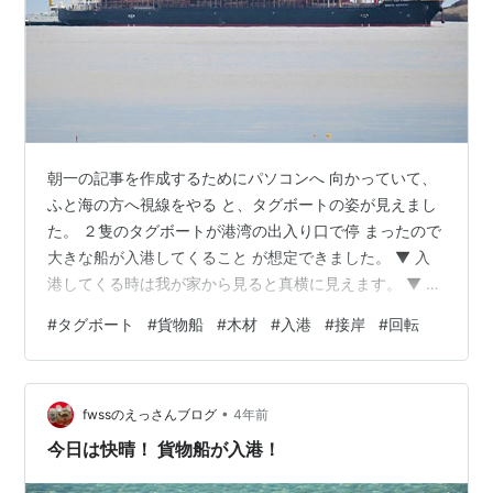
朝一の記事を作成するためにパソコンへ 向かっていて、
ふと海の方へ視線をやる と、タグボートの姿が見えまし
た。 ２隻のタグボートが港湾の出入り口で停 まったので
大きな船が入港してくること が想定できました。 ▼ 入
港してくる時は我が家から見ると真横に見えます。 ▼ 船
尾と船首でタグボートが誘導しています。 ▼ 荷物を積ん
#
タグボート
#
貨物船
#
木材
#
入港
#
接岸
#
回転
でいるせいか船体が沈み平たく見えます。 ▼ 木材を積ん
でいるようです。 ▼ 岸壁に近づいてきました。 ▼ 方向
転換を始めました。 ▼ 接岸してタグボートが離れていき
•
ます。 ▼ ２隻のタグボートは隣の港へ行くのか？ 湾外
fwssのえっさんブログ
4年前
へ出てい きました。 ▼ 貨物船の方は直ぐに作業が始ま
今日は快晴！ 貨物船が入港！
りました…