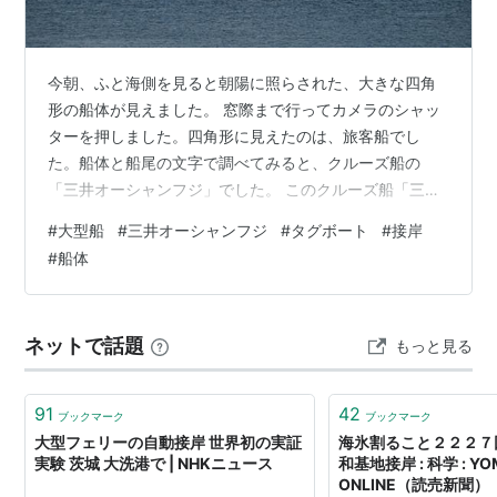
今朝、ふと海側を見ると朝陽に照らされた、大きな四角
形の船体が見えました。 窓際まで行ってカメラのシャッ
ターを押しました。四角形に見えたのは、旅客船でし
た。船体と船尾の文字で調べてみると、クルーズ船の
「三井オーシャンフジ」でした。 このクルーズ船「三井
オーシャンフジ」は、全長：198.15m,、全副：
#
大型船
#
三井オーシャンフジ
#
タグボート
#
接岸
25.60m、客室：229室、店員：458名だそうです。 大型
#
船体
船を誘導したり、サポートするタグボートは、碇泊した
ままです。どのように接岸するのだろうか？ と、見てい
ると自力でした。 パチリしたカメラのSDカードには、昨
ネットで話題
もっと見る
日の満月と、今朝の雲に隠れていく月の写真があったの
で、これも最後に掲載しました。。…
91
42
ブックマーク
ブックマーク
大型フェリーの自動接岸 世界初の実証
海氷割ること２２２７
実験 茨城 大洗港で | NHKニュース
和基地接岸 : 科学 : YOM
ONLINE（読売新聞）