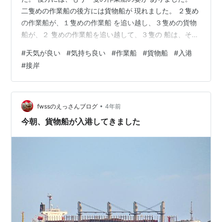
二隻めの作業船の後方には貨物船が 現れました。 ２隻め
の作業船が、１隻めの作業船 を追い越し、３隻めの貨物
船が、２ 隻めの作業船を追い越して、３隻の 船は、それ
ぞれのポジションへ接岸 していきました。 それを見てい
#
天気が良い
#
気持ち良い
#
作業船
#
貨物船
#
入港
た手前のサッシ戸を目 一杯開けて風を取り入れました。
#
接岸
天気も良く気持ちの良い日になりま した。
•
fwssのえっさんブログ
4年前
今朝、貨物船が入港してきました