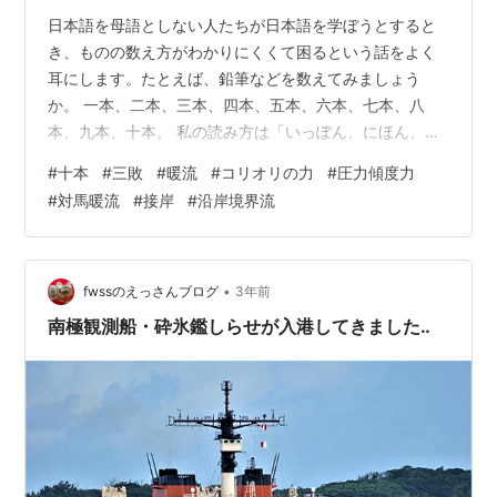
日本語を母語としない人たちが日本語を学ぼうとすると
き、ものの数え方がわかりにくくて困るという話をよく
耳にします。たとえば、鉛筆などを数えてみましょう
か。 一本、二本、三本、四本、五本、六本、七本、八
本、九本、十本。 私の読み方は「いっぽん、にほん、さ
んぼん、よんほん、ごほん、ろっぽん、ななほん、はっ
#
十本
#
三敗
#
暖流
#
コリオリの力
#
圧力傾度力
ぽん、きゅうほん、じっ(i) ぽん」です。 (i) 「十」は現代
#
対馬暖流
#
接岸
#
沿岸境界流
仮名遣いでは「じゅう」ですが、歴史的仮名遣いだと
「じふ」。これでは詰まる音になっても小さい「ゅ」が
入る余地などありません、という見解に私は同意しま
す。また、「じっぽん」はおそらく「日本：にっぽん」
•
fwssのえっさんブログ
3年前
の古代の発音でもあるかと。容易には捨てが…
南極観測船・砕氷鑑しらせが入港してきました‥