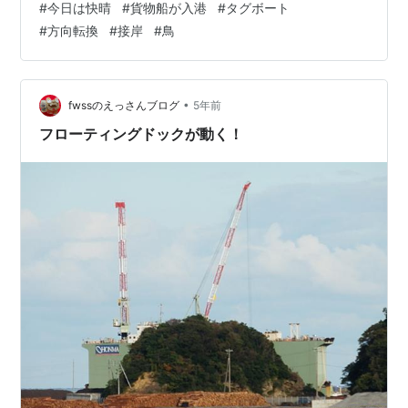
#
今日は快晴
#
貨物船が入港
#
タグボート
#
方向転換
#
接岸
#
鳥
•
fwssのえっさんブログ
5年前
フローティングドックが動く！