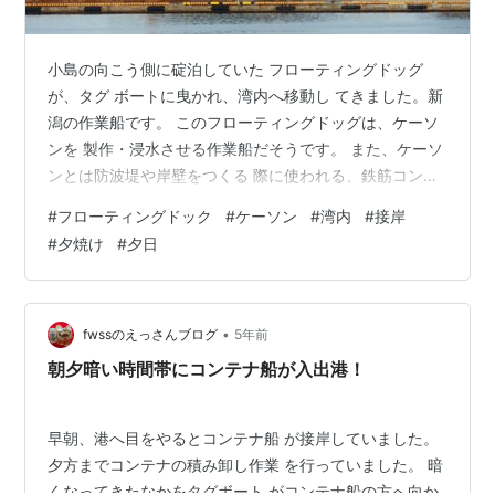
小島の向こう側に碇泊していた フローティングドッグ
が、タグ ボートに曳かれ、湾内へ移動し てきました。新
潟の作業船です。 このフローティングドッグは、ケーソ
ンを 製作・浸水させる作業船だそうです。 また、ケーソ
ンとは防波堤や岸壁をつくる 際に使われる、鉄筋コンク
リートでできた 箱のことだそうです。 その作業船が、湾
#
フローティングドック
#
ケーソン
#
湾内
#
接岸
内へ入り接岸 しました。 大型トラックが見える写真もあ
#
夕焼け
#
夕日
ります。比較で作業船の大きさ が分かります 移動し接岸
したのは、何か意味が あると思われます。見守りながら
変化があれば、お知らせします。 反対側の山手を見る
と、光が見え ました。夕日が民家の窓を照らし 光ってい
•
fwssのえっさんブログ
5年前
るように見えまし…
朝夕暗い時間帯にコンテナ船が入出港！