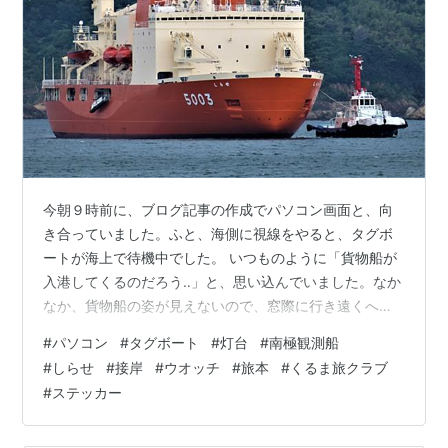
今朝９時前に、ブログ記事の作成でパソコン画面と、向
き合っていました。ふと、海側に視線をやると、タグボ
ートが海上で待機中でした。 いつものように「貨物船が
入港してくるのだろう‥」と、思い込んでいました。なか
なか、貨物船の姿が見えないので、窓際に行き遠くへ目
をやりました。 すると、防波堤の先端灯台の向こうに、
#
パソコン
#
タグボート
#
灯台
#
南極観測船
薄い赤色の船が見えました。赤色といえば、いつものコ
#
しらせ
#
接岸
#
ウオッチ
#
旅本
#
くるま旅クラブ
ンテナ船の色ですが、コンテナ船なら自力での接岸だ
#
ステッカー
し、朱色のようにも見えるし「おかしいな～」と、感じ
ていました。 その船が、湾内へ入ってきて、大きく見え