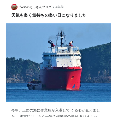
るようになると、南極観測船の「しらせ」だということ
が分かりました。それから「しらせ」の、ウオッ…
•
fwssのえっさんブログ
4年前
天気も良く気持ちの良い日になりました
今朝、正面の海に作業船が入港して くる姿が見えまし
た。 後方には、もう一隻の作業船の姿が ありました。