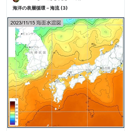
海洋の表層循環－海流 (3)