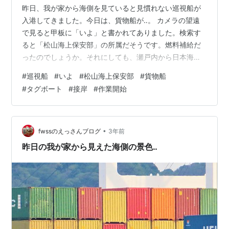
昨日、我が家から海側を見ていると見慣れない巡視船が
入港してきました。今日は、貨物船が‥。 カメラの望遠
で見ると甲板に「いよ」と書かれてありました。検索す
ると「松山海上保安部」の所属だそうです。燃料補給だ
ったのでしょうか。それにしても、瀬戸内から日本海
へ？ 昨日は、暗くなってくると沈む夕日の姿が見えまし
#
巡視船
#
いよ
#
松山海上保安部
#
貨物船
た。少し雲がかかっていました。今朝も、どんよりとし
#
タグボート
#
接岸
#
作業開始
た朝日でした。なので、今日の天気は「曇り」です。 タ
グボートの姿が見えたので見ていると、やはり貨物船の
入港でした。方向転換をして接岸しました。タグボート
が活躍しています。接岸後、直ぐに作業が始まりまし
•
fwssのえっさんブログ
3年前
た。 ちなみに、昨日の巡視船「いよ」の全長は、7…
昨日の我が家から見えた海側の景色‥