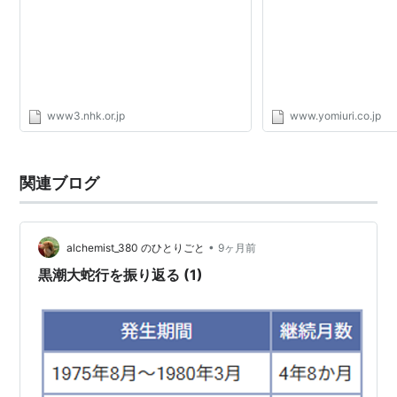
www3.nhk.or.jp
www.yomiuri.co.jp
関連ブログ
•
alchemist_380 のひとりごと
9ヶ月前
黒潮大蛇行を振り返る (1)