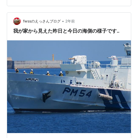
集計では、支払いに影響が出ている業者は30社以上あ
り、未払い額は十数億円。全面解決のめどは立っていな
い。 ⇒ 万博運営費は280億円程度の黒字だとか言ってい
•
fwssのえっさんブログ
2年前
ますが、それが本当であれば未払いの…
我が家から見えた昨日と今日の海側の様子です‥