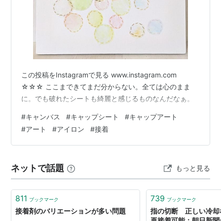
この投稿をInstagramで見る www.instagram.com
☆☆☆ ここまできてまだ分からない。全ては心のまま
に。でも破れたシートも綺麗と感じるものなんだなぁ。
#
キャンバス
#
キャップシート
#
キャップアート
#
アート
#
アイロン
#
接着
ネットで話題
もっと見る
811
739
ブックマーク
ブックマーク
接着剤のバリエーションが多い問題
指の切断 正しい冷却
再接着可能：朝日新聞