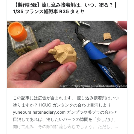
が、砲の部分でやらかしました。 オーノー。 そこでフィ
【製作記録】流し込み接着剤は、いつ、塗る？ |
ギュアの組み立てでは、2つ…
1/35 フランス軽戦車 R35 タミヤ
この記事には広告が含まれます。 流し込み接着剤はいつ
塗りますか？ HGUC ガンタンクの合わせ目消しより
yunepura.hatenadiary.com ガンプラや美プラの合わせ
目消しであれば、消したいパーツの隙間を「少しだけ」
開けて組み、その隙間に流し込むでしょう。 ただし、
「1/35 フランス軽戦車 R35」で組み立てた状態で、流し