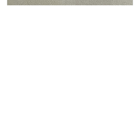
どうも こんにち（ばん）は DOUBLE BELL M1894 を 何
とかしたい人です (*´ω｀*) 前回 なんとなく 原因場所の
特定が出来たかもしれません 1894 組み立て時の パッキ
ン と ガスパイプ の アタリを調べておこうかと 適当に組
み込む この時点で 斜めに入っていますねえ・・・ 見当
を マッキー青で 付ける事に パッキンも 穴が斜めになっ
#
BELL
#
M1894
#
修理
#
接着
ている・・・ 大体 このあたりで固定すれば よさそう 普
通の金属ボンドも考えましたが パッキンなので 柔軟性の