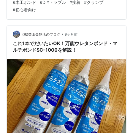
#
木工ボンド
#
DIYトラブル
#
接着
#
クランプ
用 乾燥時間を待たずに触っている 💡 現場ポイントボン
#
初心者向け
ド接着は「下地8割・圧着2割」です。 🛠 ボンドを確実に
効かせる改善方法 ① 接着面を整える（最重要） サンド
ペーパーで軽く研磨 粉を拭き取り、必要なら脱脂 ② ク
ランプでしっかり圧着する 手押しはNG ズレない程度に
•
(株)柴山金物店のブログ
9ヶ月前
均等に圧力を…
これ1本でだいたいOK！万能ウレタンボンド・マ
ルチボンドSC-1000を解説！