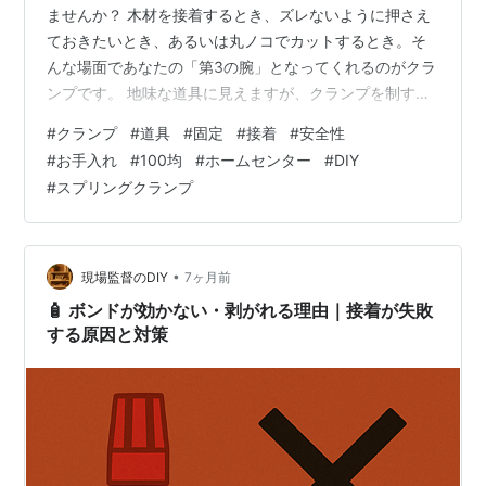
ませんか？ 木材を接着するとき、ズレないように押さえ
ておきたいとき、あるいは丸ノコでカットするとき。そ
んな場面であなたの「第3の腕」となってくれるのがクラ
ンプです。 地味な道具に見えますが、クランプを制する
者はDIYを制すと言われるほど重要なアイテム。今回は、
#
クランプ
#
道具
#
固定
#
接着
#
安全性
100均から一生モノの本格ツールまで、その選び方・使い
#
お手入れ
#
100均
#
ホームセンター
#
DIY
方・メンテナンス術を解説します。 「クランプ」という
#
スプリングクランプ
道具の役割と圧倒的なメリット クランプの主な役割は
「固定」です。しかし、ただ固定するだけではありませ
ん。 接着強度の向上 木工用ボンドで板を継ぐ際、クラン
プで強力に圧着することで、…
•
現場監督のDIY
7ヶ月前
🧴 ボンドが効かない・剥がれる理由｜接着が失敗
する原因と対策