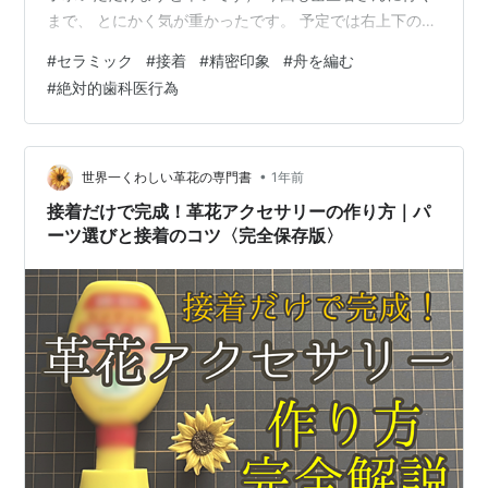
まで、 とにかく気が重かったです。 予定では右上下のセ
ラミックを接着すると言われていましたが、 受診までの
#
セラミック
#
接着
#
精密印象
#
舟を編む
間、 ひまになるとネガティブなことしか思いつかず、 ま
#
絶対的歯科医行為
た土台がとれたらどうしよう、とか、 接着は院長先生が
やってくれるだろうかと心配になったりして、 （ネット
で調べると、 歯医者さんの中には 歯科衛生士さんが接着
するところもあるらしくて、 歯の治療相談のサイトを見
•
世界一くわしい革花の専門書
1年前
ても 問題ないような…
接着だけで完成！革花アクセサリーの作り方｜パ
ーツ選びと接着のコツ〈完全保存版〉