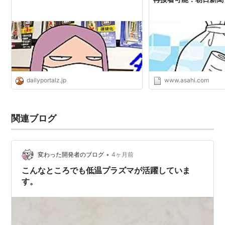
dailyportalz.jp
www.asahi.com
関連ブログ
•
変わった開発者のブログ
4ヶ月前
こんなところでも低温プラズマが活躍していま
す。