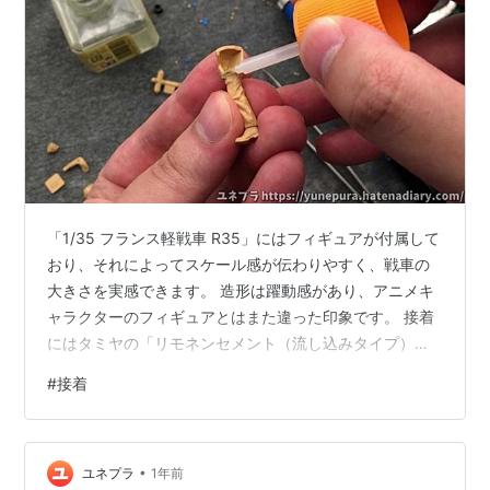
「1/35 フランス軽戦車 R35」にはフィギュアが付属して
おり、それによってスケール感が伝わりやすく、戦車の
大きさを実感できます。 造形は躍動感があり、アニメキ
ャラクターのフィギュアとはまた違った印象です。 接着
にはタミヤの「リモネンセメント（流し込みタイプ）」
を使用しましたが、複数のパーツを接着する際に注意す
#
接着
べき点があります。それは、乾くまでに3つ目のパーツを
接着しないことです。 2つのパーツを組み合わせた段階
でまだ動く状態のまま3つ目を接着するとズレてしまいま
•
す。「そんなの当たり前だろう」と思うかもしれません
ユネプラ
1年前