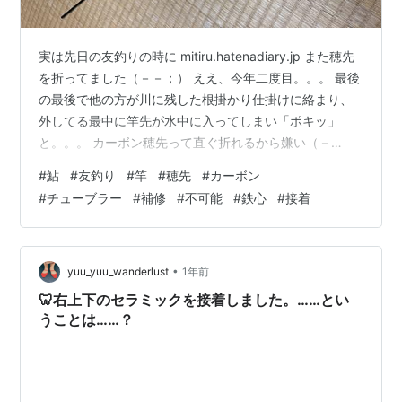
実は先日の友釣りの時に mitiru.hatenadiary.jp また穂先
を折ってました（－－；） ええ、今年二度目。。。 最後
の最後で他の方が川に残した根掛かり仕掛けに絡まり、
外してる最中に竿先が水中に入ってしまい「ポキッ」
と。。。 カーボン穂先って直ぐ折れるから嫌い（－
－；） で 穂先はカーボンのチューブラー（パイプ形状）
#
鮎
#
友釣り
#
竿
#
穂先
#
カーボン
なので、普通は直せません。 はい、直しましたw 折れた
#
チューブラー
#
補修
#
不可能
#
鉄心
#
接着
穂先から先端の金属部品を取外し、当然折れた箇所の先
端は太くなってるので金具の中には入りません。 パイプ
形状なので外を削って細くする事も強度が無くなるので
無理。 ただ、先端の金属金具と折れた箇所のパイプの内
•
yuu_yuu_wanderlust
1年前
径が同じ位だ…
🦷右上下のセラミックを接着しました。……とい
うことは……？