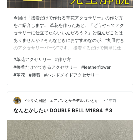
今回は「接着だけで作れる革花アクセサリー」の作り方
をご紹介します。 革花を作ったあと、「どうやってアク
セサリーに仕立てたらいいんだろう？」と悩んだことは
ありませんか？そんなときにおすすめなのが、“丸皿付き
のアクセサリーパーツ”です。 接着するだけで簡単に仕立
てられるので、道具が少ない方や初心者の方にもぴった
#
革花アクセサリー
#
作り方
り。今回は、私が実際に使っているパーツをいくつかご
#
接着だけでできるアクセサリー
#
leatherflower
紹介しながら、 接着剤の選び方 使い方のコツ 革と金具
#
革花
#
接着
#
ハンドメイドアクセサリー
の相性 についても、わかりやすく解説していきます。後
半では、実際に接着をしながら「気をつけるポイント」
や「使う量」なども詳しくお伝えしますので、ぜひ最後
までご覧ください。 ※接着剤の使い方…
•
ドクやん日記 エアガンとかモデルガンとか
1年前
なんとかしたい DOUBLE BELL M1894 ＃3