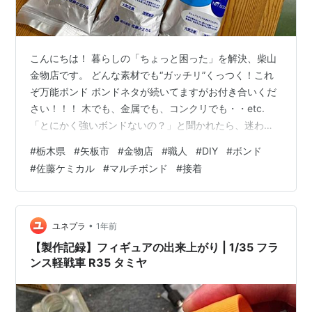
こんにちは！ 暮らしの「ちょっと困った」を解決、柴山
金物店です。 どんな素材でも“ガッチリ”くっつく！これ
ぞ万能ボンド ボンドネタが続いてますがお付き合いくだ
さい！！！ 木でも、金属でも、コンクリでも・・etc.
「とにかく強いボンドないの？」と聞かれたら、迷わず
おすすめしたいのが”マルチボンド SC-1000”です。 この
#
栃木県
#
矢板市
#
金物店
#
職人
#
DIY
#
ボンド
ボンド、名前の通り“マルチ”。木材・鉄・コンクリート・
#
佐藤ケミカル
#
マルチボンド
#
接着
プラスチック束・断熱材など素材をほとんど選ばずに強
力にくっつけられる万能タイプなんです。 しかも固まる
とガチッと硬く、床の束や根太をしっかり固定できるほ
どの強度。DIYレベルを超えて、プロの現場でも採用され
•
ユネプラ
1年前
る本格仕様です。…
【製作記録】フィギュアの出来上がり | 1/35 フラ
ンス軽戦車 R35 タミヤ