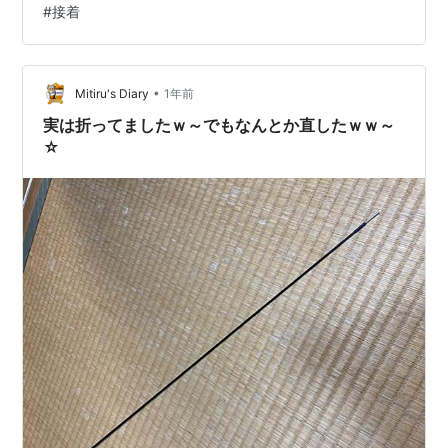
#
接着
込み接着剤を塗っても隙間が足りず、入っていかな
い…。 そんなことがありました。 そこで組み立てる前に
「予め塗る」方式に変更。接着する部分に塗って1～2分
•
ほど経ったらパーツを乗せて、出来上がり。 「ムニュ」
Mitiru's Diary
1年前
の発生も最小限で、見た目的にも良い感じです。 もう少
実は折ってましたｗ～でもなんとか直したｗｗ～
し早…
☆