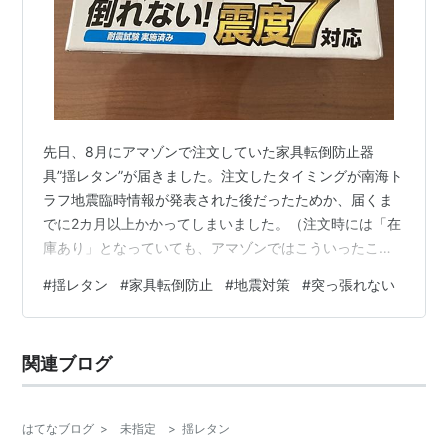
先日、8月にアマゾンで注文していた家具転倒防止器
具”揺レタン”が届きました。注文したタイミングが南海ト
ラフ地震臨時情報が発表された後だったためか、届くま
でに2カ月以上かかってしまいました。（注文時には「在
庫あり」となっていても、アマゾンではこういったこと
がよくあります💦）今回は、取付の様子を書きます。 突
#
揺レタン
#
家具転倒防止
#
地震対策
#
突っ張れない
っ張り棒での固定ができない場所に”揺レタン”を設置 ”揺
レタン”の大きさと設置可能な壁材 設置方法 突っ張り棒
での固定ができない場所に”揺レタン”を設置 我が家で
関連ブログ
は、寝室のベッドの横に、高さのある棚を設置していま
す。エアコンと干渉してしまい、突っ張り棒での家具固
定ができない場所で、地震対策をど…
はてなブログ
>
未指定
>
揺レタン