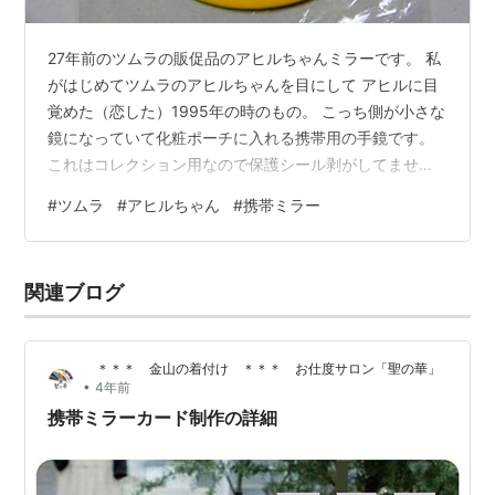
27年前のツムラの販促品のアヒルちゃんミラーです。 私
がはじめてツムラのアヒルちゃんを目にして アヒルに目
覚めた（恋した）1995年の時のもの。 こっち側が小さな
鏡になっていて化粧ポーチに入れる携帯用の手鏡です。
これはコレクション用なので保護シール剥がしてません
が。 ツムラのアヒルちゃんは本当にかわいい😽 典型的な
#
ツムラ
#
アヒルちゃん
#
携帯ミラー
熱しやすく冷めやすい性格で飽き性の私が 27年経っても
まだアヒルちゃんへの愛が続いてるというのは 自分でも
物凄いことだと思います。🦆
関連ブログ
＊＊＊ 金山の着付け ＊＊＊ お仕度サロン「聖の華」
•
4年前
携帯ミラーカード制作の詳細