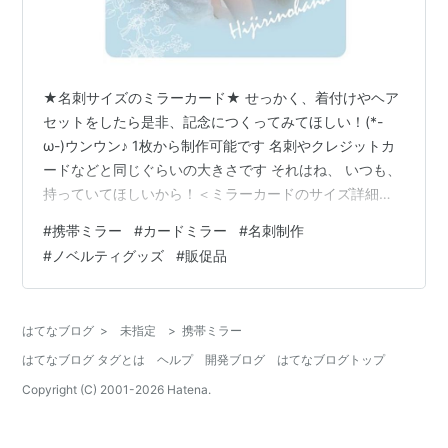
★名刺サイズのミラーカード★ せっかく、着付けやヘア
セットをしたら是非、記念につくってみてほしい！(*-
ω-)ウンウン♪ 1枚から制作可能です 名刺やクレジットカ
ードなどと同じぐらいの大きさです それはね、 いつも、
持っていてほしいから！＜ミラーカードのサイズ詳細は
こちら＞ コンセプトは 『大切なあの人をいつでも、どこ
#
携帯ミラー
#
カードミラー
#
名刺制作
でも。』小さくて、薄型で、割れないから、 スーツの胸
#
ノベルティグッズ
#
販促品
ポケット や 財布や 化粧ポーチなどに入れて 常時、持ち
歩けるのです そして、 仕事中でもさりげなく コソッと
使えるカード型のミラーは 身だしなみを整えるのに最適
はてなブログ
>
未指定
>
携帯ミラー
なのです♫ ご自身用にはもちろん、 プレゼントにも喜ば
はてなブログ タグとは
ヘルプ
開発ブログ
はてなブログトップ
れるカードミ…
Copyright (C) 2001-
2026
Hatena.