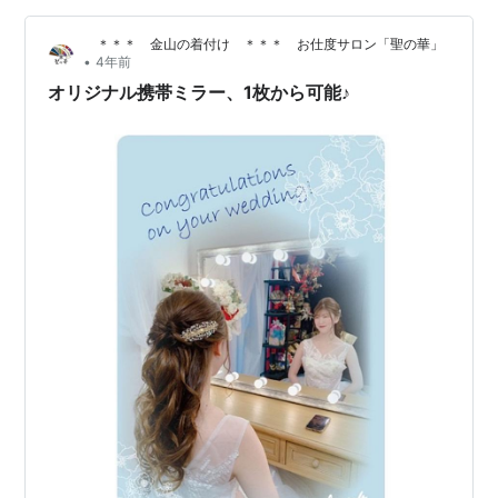
材 ステンレス ②52×83×2(mm) 約7g 素材 アクリル樹脂
＊＊＊ 金山の着付け ＊＊＊ お仕度サロン「聖の華」
重さは①のステンレスのほうが重くて 厚…
•
4年前
オリジナル携帯ミラー、1枚から可能♪