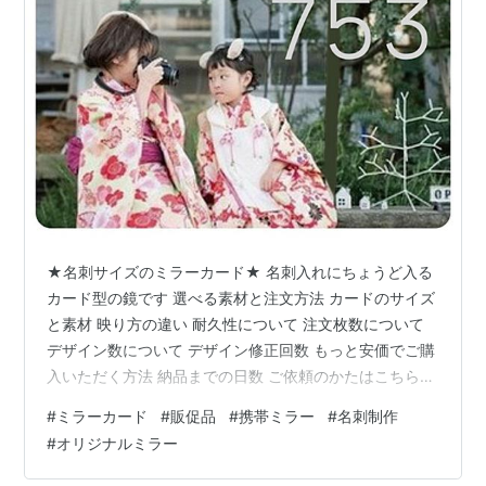
★名刺サイズのミラーカード★ 名刺入れにちょうど入る
カード型の鏡です 選べる素材と注文方法 カードのサイズ
と素材 映り方の違い 耐久性について 注文枚数について
デザイン数について デザイン修正回数 もっと安価でご購
入いただく方法 納品までの日数 ご依頼のかたはこちらか
ら お化粧ポーチにすっぽり収まって１つは持っておきた
#
ミラーカード
#
販促品
#
携帯ミラー
#
名刺制作
い優れものです。 オリジナル画像でプレゼントやご自身
#
オリジナルミラー
用に作ってみませんか？ カードのサイズと素材 見た目
は、ほぼ同じサイズです ①54×86×0.4(mm) 約15g 素