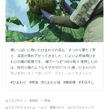
畑いっぱいに咲いたひまわりの花も、すっかり重たく実
り、花首が垂れ下がってきました。いよいよ搾油用ひま
わりの種の収穫です。 鎌で一つずつ刈り取り 使用したの
は、稲刈り鎌のようなギザギザのついた鎌。ひまわりの
茎は意外に太くて硬いので、刃をしっかり引きながら一
つずつ丁寧に刈り取っていきます。 刈り取った花を米収
#
ひまわり
#
搾油
#
ひまわり油
#
種収穫
#
天日干し
穫用の袋に入れて軽トラックに積み込むと、なんと２台
分になりました。 天日干しでしっかり乾燥 刈り取った花
はまず天日でよく乾燥させます。時々上下を入れ替えな
はてなブログ
>
未指定
>
搾油
がら、晴天続きの日はまさに絶好の作業日和です。 ゴム
はてなブログ タグとは
ヘルプ
開発ブログ
はてなブログトップ
手袋・棒・金網で効率よく種取り 乾燥した花は、ゴム手