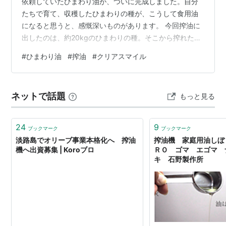
依頼していたひまわり油が、ついに完成しました。自分
たちで育て、収穫したひまわりの種が、こうして食用油
になると思うと、感慨深いものがあります。 今回搾油に
出したのは、約20kgのひまわりの種。そこから搾れた油
は、およそ4.5kgでした。ひまわり油がいかに貴重なもの
#
ひまわり油
#
搾油
#
クリアスマイル
かがよく分かります。 搾油用ひまわりの品種について 国
内で搾油用のひまわりとしてよく知られている品種に、
「春りん蔵」があります。含油率は約40％～50%と高
ネットで話題
もっと見る
く、ひまわり油向けの代表的な品種ですが、種の入手が
できませんでした。 そこで育てたのが、海外では搾油用
としても栽培されている「クリ…
24
9
ブックマーク
ブックマーク
淡路島でオリーブ事業本格化へ 搾油
搾油機 家庭用油しぼ
機へ出資募集 | Koroブロ
ＲＯ ゴマ エゴマ 
キ 石野製作所