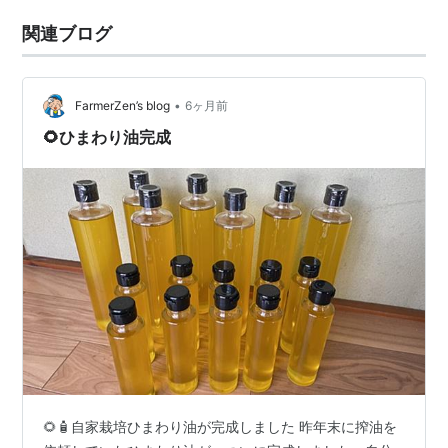
関連ブログ
•
FarmerZen’s blog
6ヶ月前
🌻ひまわり油完成
🌻🧴自家栽培ひまわり油が完成しました 昨年末に搾油を