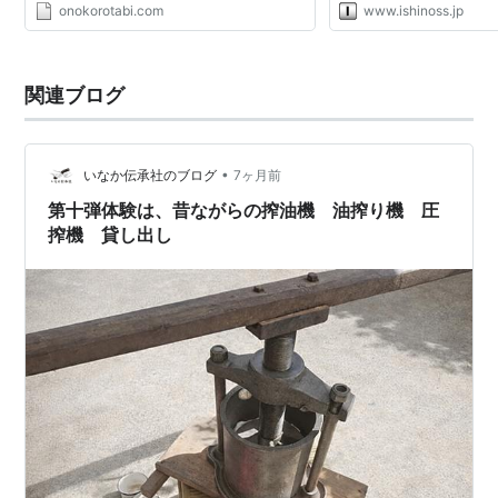
onokorotabi.com
www.ishinoss.jp
関連ブログ
•
いなか伝承社のブログ
7ヶ月前
第十弾体験は、昔ながらの搾油機 油搾り機 圧
搾機 貸し出し