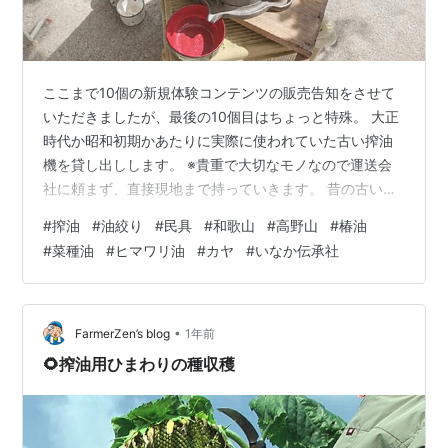
ここまで10個の新規体験コンテンツの販売告知をさせて
いただきましたが、最後の10個目はちょっと特殊。 大正
時代か昭和初期かあたりに実際に使われていた古い搾油
機を貸し出しします。 ※貴重で大切なモノなので運送会
社に頼まず、直接現地まで持っていきます。 昔の古い道
具はその人のためだけ or その土地の事情に合わせた一点
#
搾油
#
油絞り
#
民具
#
和歌山
#
高野山
#
椿油
モノも多くて大切にすればずっと使い続けられますが、
#
菜種油
#
ヒマワリ油
#
カヤ
#
いなか伝承社
機械化や使わなくなって捨てられてしまうのは本当にも
ったいない。 一方、古い道具が民俗資料館に寄贈されて
も、奥の方に収蔵されて「全く日の目を浴びない」、展
示されても簡素な説明文だけで「日本人のかつての暮ら
•
FarmerZen’s blog
1年前
しの本質が伝わらない」という状態…
🌻搾油用ひまわりの種収穫