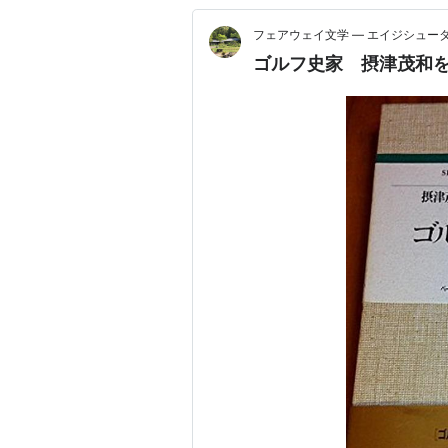
フェアウェイ文学 ― エイジシュー
ゴルフ史家 摂津茂和