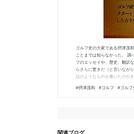
ゴルフ史の大家である摂津茂
ことまでは知らなかった。 調
フのエッセイや、歴史、翻訳
らさらに驚きだ（と言いなが
誌のようなものを書いたのがき
近くまで生きた。つまり、ゴ
#
摂津茂和
#
ゴルフ
#
ゴルフ
ことになる。 敬愛する夏坂健
のもかなり年を重ねてからだっ
関連ブログ