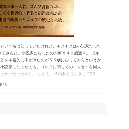
和という名は知っていたけれど、もともとは小説家だった
べてみると、小説家になったのが何と４０歳過ぎ。 ゴル
などを本格的に手がけたのが５５歳になってからというか
ら小説家になったのも、ゴルフに関してのエッセイを同人
っかけだったが）。 しかも、そのあと長生きして90歳
ルフについて語り始めたのが、人生半ば過ぎてからという
史話
も、「読むゴルフ」と言われた名エッセイを書き始めた
た（50年歳を過ぎて）…