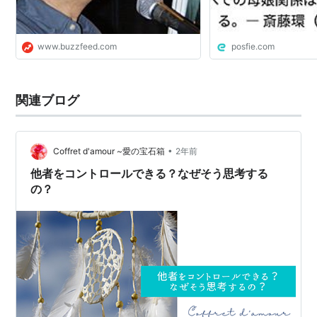
www.buzzfeed.com
posfie.com
関連ブログ
•
Coffret d'amour ~愛の宝石箱
2年前
他者をコントロールできる？なぜそう思考する
の？