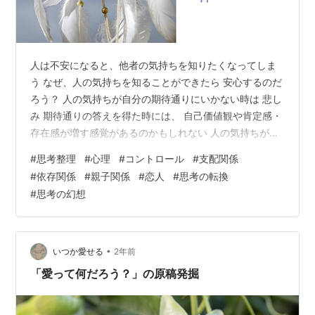
人は不安になると、他者の気持ちを知りたくなってしま
う なぜ、人の気持ちを知ることができたら 安心するのだ
ろう？ 人の気持ちが自分の期待通りにいかない時は 悲し
み 期待通りの答えを得た時には、 自己価値観や肯定感・
存在感が増す感覚があるのかもしれない 人の気持ちがわ
かることで安心する。という 課題を持っている人がいま
#
思考整理
#
心理
#
コントロール
#
支配関係
す。 課題を持っている人は、 特にそういうことが 出来
#
依存関係
#
親子関係
#
恋人
#
思考の転換
事を通して多くなっています。 この課題には、自分を信
#
思考の幻想
じること 自分自身が 自分の価値を認め・直感を信じて行
動すること 自分で 自分の人生の責任を持つことも意味さ
れている。 自分軸の確立 自分の人生だから 他人に介入
してもらう必要も…
•
いつか愛せる
2年前
「愛って何だろう？」の原稿発掘