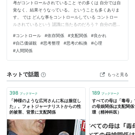
考がコントロールされていること その多くは 自分では自
覚なく、結果そうなっている。 ということも多くありま
す。 では どんな事をコントロールしている コントロー
ルされているという 認識に当たるのだろう？ 自分の思い
を通したくて強引になってしまう 自分の主張を相手に従
#
コントロール
#
依存関係
#
支配関係
#
良かれ
ってもらいたいと思う 自分の価値観を他者に認めてもら
#
自己価値観
#
思考整理
#
思考の転換
#
心理
おうとする 自分の思いを共感してほしくて過剰になって
#
人間関係
しまう 自分の期待に応えてもらいたいと強調してしまう
相手の真意を変えさせてしまうことや共感・同意を求め
ること ざっと出てきたのがこんな感じなのですが ☆強い
ネットで話題
もっと見る
てしまうこと ☆自…
398
189
ブックマーク
ブックマーク
「神様のような広河さんに私は服従し
すべての母は「毒母」
た」。フォトジャーナリストからの性
の母娘関係は支配関係
的被害、背景に支配関係
環（精神科医）