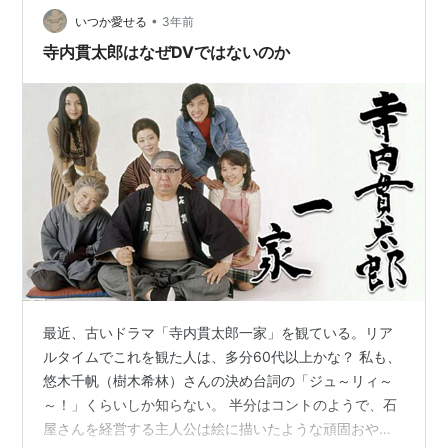
•
た。愛を追い求めるとは愛されようとすることでなく、
いつか愛せる
3年前
愛がどんなものかを知ろうとすることだと思っていま
寺内貫太郎はなぜDVではないのか
す。 私と夫は結婚して10年近くの間、ド…
最近、古いドラマ「寺内貫太郎一家」を観ている。リア
ルタイムでこれを観た人は、多分60代以上かな？ 私も、
悠木千帆（樹木希林）さんの決め台詞の「ジュ～リィ～
～！」くらいしか知らない。 半分はコントのようで、石
屋さんを経営する主人公は絵に描いたような頑固おや