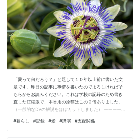
「愛って何だろう？」と題して１０年以上前に書いた文
章です。昨日の記事に事情を書いたのでよろしければそ
ちらからお読みください。これは学校の記録のため書き
直した短縮版で、本番用の原稿はこの２倍ありました。
（一般的なDVの解説をほぼカットしました） ーーーーー
ーーーーーーーーーーーーーーーーーーーーーーーーー
#
暮らし
#
記録
#
愛
#
講演
#
支配関係
ーーーーーーーーー ◆愛を追い求めなさい。（Ⅰコリント
の信徒への手紙14章1節） 何年か前に聖書のこの箇所が
目に飛び込んできて、思わず「はい！」と返事をしまし